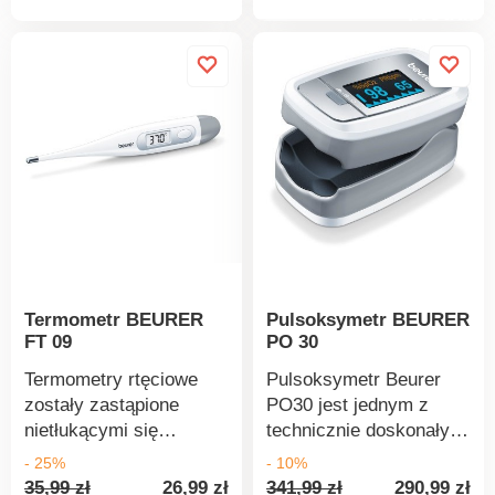
produkt
produktu
mierzonych danych,
średnie wszystkich
pomiarów, na
nadgarstek 13,5 - 19,5
cm, sygnalizacja
błędów, godzina i data,
czytelny wyświetlacz
LCD, automatyczne
wyłączanie, wskaźnik
niskiego poziomu
baterii, baterie 2 x 1,5 V
AAA są częścią
Termometr BEURER
Pulsoksymetr BEURER
zestawu.
FT 09
PO 30
Termometry rtęciowe
Pulsoksymetr Beurer
zostały zastąpione
PO30 jest jednym z
nietłukącymi się
technicznie doskonałych
termometrami
urządzeń medycznych
- 25%
- 10%
cyfrowymi o wysokiej
do użytku w domu, w
35,99 zł
26,99 zł
341,99 zł
290,99 zł