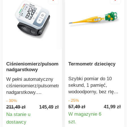
Ciśnieniomierz/pulsometr
Termometr dziecięcy
nadgarstkowy
Szybki pomiar do 10
W pełni automatyczny
sekund, 1 pamięć,
ciśnieniomierz/pulsometr
wodoodporny, bez rtęci.
nadgarstkowy.
Sygnał w razie gorączki.
Wykrywanie arytmii,
- 25%
- 30%
Automatyczne
pamięć dla 2
57,49 zł
41,99 zł
211,49 zł
145,49 zł
wyłączanie. Materiał:
użytkowników po 60
W magazynie 6
Na stanie u
tworzywo sztuczne.
pomiarów, rozróżnienie
Szczegó
Szczegóły
szt.
dostawcy
kolorystyczne ryzyka