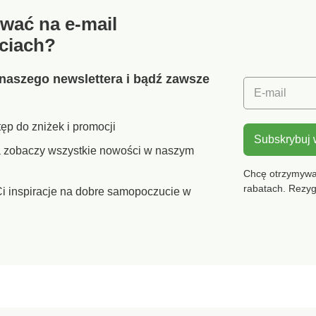
żywana bez
wać na e-mail
 Poprzez
urządzenie
ciach?
 ze smartfonem.
c z
nych czujników,
naszego newslettera i bądź zawsze
zuje całe ciało
E-mail
lku chwil. W
mobilnej Beurer
ęp do zniżek i promocji
nager
Subskrybuj
ą wszystkie
ra zobaczy wszystkie nowości w naszym
s zmierzone
re można
Chcę otrzymywać
 jednocześnie
rabatach. Rezy
i inspiracje na dobre samopoczucie w
ć kierunek, w
erza kondycja.
a również
wać i używać
nu
o. Intuicyjna
 dla
a konfiguracja
e jest bardzo