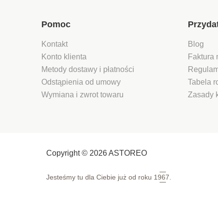
łatwa w uż
posiada wi
inteligentn
Pomoc
Przyda
wyświetla
wartości b
Kontakt
Blog
na czarny
LCD z bia
Konto klienta
Faktura 
podświetl
Metody dostawy i płatności
Regulam
Urządzenie
Odstąpienia od umowy
Tabela 
łatwe w ut
działania p
Wymiana i zwrot towaru
Zasady 
3 baterii A
Maksymaln
180 kg. Fu
szybkiego s
start Urzą
diagnostyc
Copyright © 2026 ASTOREO
analityczn
monitorow
zmierzony
Jesteśmy tu dla Ciebie już od roku
1967.
ciała Paro
smartfone
Bluetooth
korzystani