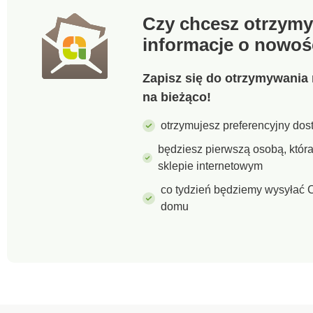
również u
Czy chcesz otrzymy
aplikacji).
Bluetooth 
informacje o nowoś
paruje się
Korzystają
inteligent
Zapisz się do otrzymywania 
waga anali
na bieżąco!
w ciągu ki
aplikacji 
otrzymujesz preferencyjny dost
Health Ma
dostępne s
będziesz pierwszą osobą, któ
dotychcza
sklepie internetowym
dane, któ
porównać i
co tydzień będziemy wysyłać C
monitorowa
domu
którym zmi
Wagę możn
skonfiguro
bez telefo
komórkoweg
i przyjazna
użytkownik
sprawia, ż