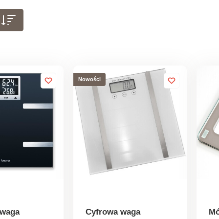
Nowości
 waga
Cyfrowa waga
Mó