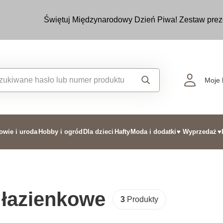
Świętuj Międzynarodowy Dzień Piwa! Zestaw prez
Moje 
owie i uroda
Hobby i ogród
Dla dzieci
Hafty
Moda i dodatki
♥ Wyprzedaż
♥
 łazienkowe
3
Produkty