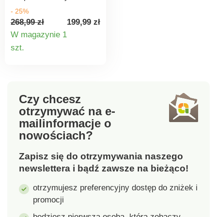
mikrofonem. Łatwe
- 25%
podłączenie za pomocą
268,99 zł
199,99 zł
funkcji Bluetooth lub
W magazynie 1
karty microSD (do 32
Szczegóły
szt.
MB - nie jest częścią
produktu
opakowania). Akcesoria:
kabel ładujący do USB.
Zasilanie: wbudowana
bateria 1500 mAh. Masa
Czy chcesz
produktu: 0,25 kg.
otrzymywać na e-
mail
informacje o
nowościach?
Zapisz się do otrzymywania naszego
newslettera i bądź zawsze na bieżąco!
otrzymujesz preferencyjny dostęp do zniżek i
promocji
będziesz pierwszą osobą, która zobaczy