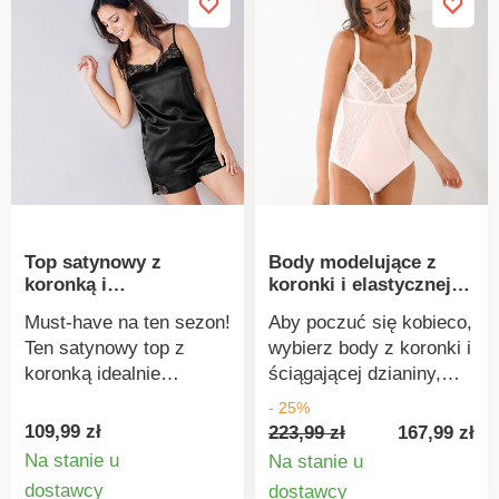
część miseczek z tiulu.
satynową kokardką.
Dekolt podkreślony
Zaszewki na biuście.
koronkową tasiemką.
Prosty dół. Wąskie,
Kokardka między
regulowane ramiączka z
miseczkami. Podwójna
tyłu. Można prać w
dolna część miseczek.
pralce.
Przód i tył wykonane z
ściągającej mikrofibry.
Zapięcie na dwie haftki
pośrodku pleców dla
Top satynowy z
Body modelujące z
większego komfortu.
koronką i
koronki i elastycznej
Zapięcie na haftki w
regulowanymi
dzianiny, z fiszbinami
kroku. Od rozmiaru 80D:
Must-have na ten sezon!
Aby poczuć się kobieco,
ramiączkami
szersze ramiączka,
Ten satynowy top z
wybierz body z koronki i
potrójna haftka z tyłu.
koronką idealnie
ściągającej dzianiny,
Standard 100 według
sprawdzi się zarówno w
które zadba o
- 25%
Oeko-Tex. Ten znak
ciągu dnia, jak i
uwodzicielskie
109,99 zł
223,99 zł
167,99 zł
oznacza produkty
wieczorem. Wykonany z
krągłości! Modelujące
Na stanie u
Na stanie u
tekstylne, które zostały
przewiewnej, miękkiej
body z fiszbinami,
Szczegóły
Szczegó
dostawcy
dostawcy
poddane testom