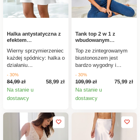
Halka antystatyczna z
Tank top 2 w 1 z
efektem
wbudowanym
wygładzającym,
biustonoszem
Wierny sprzymierzeniec
Top ze zintegrowanym
długość 48 cm
każdej spódnicy: halka o
biustonoszem jest
działaniu
bardzo wygodny i
wygładzającym i
gwarantuje swobodę
- 30%
- 30%
antystatycznym zapewni
ruchów. Lekko
84,99 zł
58,99 zł
109,99 zł
75,99 zł
idealne kształty. Wysoki
dopasowany krój. Dekolt
Na stanie u
Na stanie u
stan dla efektu
wykończony koronką.
Szczegóły
Szczegó
dostawcy
dostawcy
wyszczuplającego. W
Elastyczny bawełniany
produktu
produkt
pełni elastyczna talia,
biustonosz z szeroką
która nie uciska. Lekko
gumką pod biustem.
rozszerzany krój.
Regulowane ramiączka
Można prać w pralce.
z tyłu. Prosty dekolt z
tyłu. Można prać w