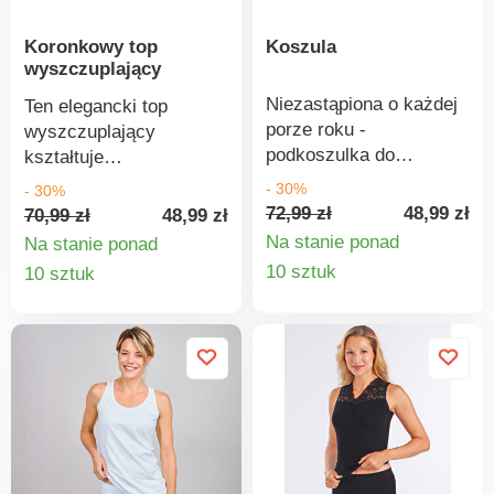
przodu i z tyłu na
Koronkowy top
Koszula
obwodzie nogawek. Tył
wyszczuplający
z haftem. Zapięcie na
haftki z tyłu. Zapięcie na
Niezastąpiona o każdej
Ten elegancki top
haftki w kroku (2
porze roku -
wyszczuplający
pozycje do
podkoszulka do
kształtuje
dostosowania). Można
noszenia również jako
zrównoważoną sylwetkę
- 30%
- 30%
prać w pralce.
top pod kardigan lub
i ukrywa to, co
72,99 zł
48,99 zł
70,99 zł
48,99 zł
marynarkę. Wykonana z
potrzebne. Lekko
Na stanie ponad
Na stanie ponad
miękkiej,
marszczony obszar
Szczegó
Szczegóły
10 sztuk
10 sztuk
nieprzezroczystej
biustu z szerokimi
produkt
produktu
tkaniny z bawełny
koronkowymi
organicznej z
ramiączkami
zaokrąglonym dekoltem
wyczarowuje ładny
i szerokimi ramiączkami
dekolt i rozjaśnia
- idealnie zakrywa
ramiona.
biustonosz. Prać w
pralce w temperaturze
30°C. Podczas