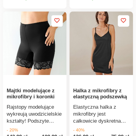
wzmacniający dla efektu
produktu
produkt
wyszczuplającego.
Elastyczny pas z
silikonową taśmą
antypoślizgową.
Standard 100 według
Oeko-Tex (nr CQ 1216/3
IFTH). Ten znak
identyfikuje produkty
tekstylne poddane
testom laboratoryjnym
na obecność szerokiej
gamy substancji
Majtki modelujące z
Halka z mikrofibry z
szkodliwych, a produkt
mikrofibry i koronki
elastyczną podszewką
jest bezpieczny w
użyciu, wykraczając
Rajstopy modelujące
Elastyczna halka z
poza obowiązujące
wykreują uwodzicielskie
mikrofibry jest
normy. Można prać w
kształty! Podszyte
całkowicie dyskretna
pralce.
ściągającym tiulem,
pod ubraniem.
- 20%
- 40%
figlarnie modelują i
Wykonana z elastycznej