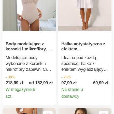
pralce.
Body modelujące z
Halka antystatyczna z
koronki i mikrofibry, z
efektem
fiszbinami
wygładzającym,
Modelujące body
Idealna pod każdą
długość 60 cm
wykonane z koronki i
spódnicę: halka z
mikrofibry zapewni Ci
efektem wygładzającym
kobiece kształty, o
idealnie wymodeluje
- 30%
- 25%
jakich marzysz.
kształty. Wysoki,
218,99 zł
od 152,99 zł
97,99 zł
69,99 zł
Modelujące body na
wyszczuplający stan.
W magazynie 8
Na stanie u
fiszbinach. Miseczki
Elastyczna talia na całej
Szczegóły
Szczegó
szt.
dostawcy
trójkątne. Wykonane z
długości. Lekko
produktu
produkt
koronki o falistym
rozszerzany krój.
wykończeniu. Przód
Długość za kolano.