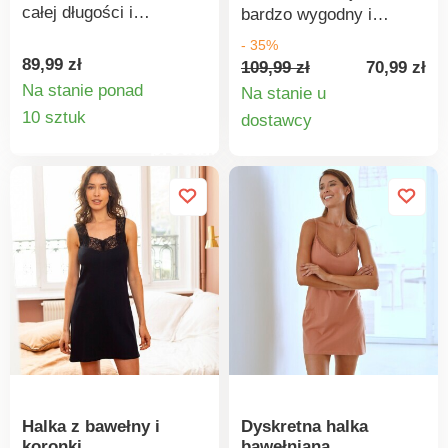
szkodliwych, a produkt
całej długości i
bardzo wygodny i
jest bezpieczny w
zapewnia cudowne
gwarantuje swobodę
- 35%
zakresie
uczucie chłodu podczas
ruchów. Lekko
89,99 zł
109,99 zł
70,99 zł
wykraczającym poza
noszenia. Całkowicie
dopasowany krój. Dekolt
Na stanie ponad
Na stanie u
obowiązujące normy.
bezszwowa, z
Szczegóły
wykończony koronką.
Szczegó
10 sztuk
dostawcy
Można prać w pralce.
regulowanymi
Elastyczny bawełniany
produktu
produkt
ramiączkami, ukrywa to,
biustonosz z szeroką
co trzeba – jest
gumką u dołu.
niewidoczna i wygodna.
Regulowane ramiączka
z tyłu. Prosty dekolt z
tyłu. Można prać w
pralce.
Halka z bawełny i
Dyskretna halka
koronki
bawełniana