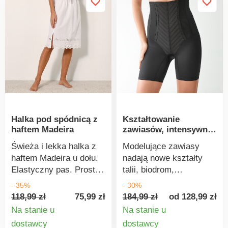
Halka pod spódnicą z
Kształtowanie
haftem Madeira
zawiasów, intensywne
dokręcanie
Świeża i lekka halka z
Modelujące zawiasy
haftem Madeira u dołu.
nadają nowe kształty
Elastyczny pas. Prosty
talii, biodrom,
krój. Rozcięcie z boku.
pośladkom i udach!
- 35%
- 30%
Można prać w pralce.
Poziom dopasowania:
118,99 zł
75,99 zł
184,99 zł
od 128,99 zł
intensywny (3 z 3).
Na stanie u
Na stanie u
Przód z tiulu
Szczegóły
Szczegó
dostawcy
dostawcy