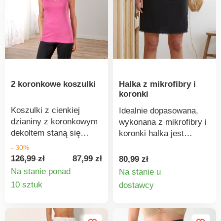
biustonosz. Prać w
pralce w temperaturze
30°C. Podczas
składania zamówienia
należy podać rozmiar.
2 koronkowe koszulki
Halka z mikrofibry i
koronki
Koszulki z cienkiej
Idealnie dopasowana,
dzianiny z koronkowym
wykonana z mikrofibry i
dekoltem staną się
koronki halka jest
podstawą Twojej
wyjątkowo wygodna.
- 30%
garderoby. 100%
Elastyczna mikrofibra.
126,99 zł
87,99 zł
80,99 zł
bawełny. Koronkowy
Elastyczna talia. Prosty
Na stanie ponad
Na stanie u
dekolt. Ramiączka.
dół z koronkową
Szczegóły
Szczegó
10 sztuk
dostawcy
lamówką. Środkowy
produktu
produkt
szew z tyłu + rozcięcie.
Można prać w pralce.