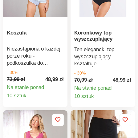
składania zamówienia
należy podać rozmiar.
Koszula
Koronkowy top
wyszczuplający
Niezastąpiona o każdej
Ten elegancki top
porze roku -
wyszczuplający
podkoszulka do
kształtuje
noszenia również jako
zrównoważoną sylwetkę
- 30%
- 30%
top pod kardigan lub
i ukrywa to, co
72,99 zł
48,99 zł
70,99 zł
48,99 zł
marynarkę. Wykonana z
potrzebne. Lekko
Na stanie ponad
Na stanie ponad
miękkiej,
marszczony obszar
Szczegóły
Szczegó
10 sztuk
10 sztuk
nieprzezroczystej
biustu z szerokimi
produktu
produkt
tkaniny z bawełny
koronkowymi
organicznej z
ramiączkami
zaokrąglonym dekoltem
wyczarowuje ładny
i szerokimi ramiączkami
dekolt i rozjaśnia
- idealnie zakrywa
ramiona.