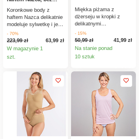
fiszbinów
Miękka piżama z
Koronkowe body z
dżerseju w kropki z
haftem Nazca delikatnie
delikatnymi
modeluje sylwetkę i jest
koronkowymi
maksymalnie
- 15%
- 70%
wykończeniami i
uwodzicielskie. Kolekcja
50,99 zł
41,99 zł
223,99 zł
63,99 zł
lizaniem wzdłuż
Nazca marki Confidence
Na stanie ponad
W magazynie 1
zapięcia na guziki -
Lingerie.
Szczegó
Szczegóły
10 sztuk
szt.
efektowna koszula
Uwodzicielskie,
produkt
produktu
nocna, w której
koronkowe i haftowane
poczujesz się dobrze.
body na fiszbinach.
Trójkątny krój miseczek
z koronki z falistym
wykończeniem.
Pomiędzy miseczkami
złoty pierścień.
Delikatna gumka w
pachach i pod biustem.
Boczne wstawki z
haftem. Koronka z