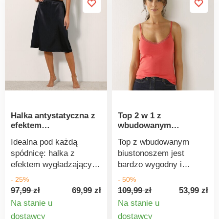
podszyty tiulem dla
Można prać w pralce.
efektu
wyszczuplającego.
Stopień kompresji: 3.
Koronkowe miseczki z
kontrastową podszewką
z tiulu. Koronkowe
ramiączka z przodu,
elastyczne i regulowane
z tyłu. Przód, tył i boki
Halka antystatyczna z
Top 2 w 1 z
wykonane z ściągającej
efektem
wbudowanym
mikrofibry. Wycięcia z
wygładzającym,
biustonoszem
przodu i z tyłu po
Idealna pod każdą
Top z wbudowanym
długość 60 cm
bokach. Patentowe
spódnicę: halka z
biustonoszem jest
zapięcie w kroku (2
efektem wygładzającym
bardzo wygodny i
pozycje). Od rozmiaru
idealnie wymodeluje
gwarantuje swobodę
- 25%
- 50%
80D nasze body mają
kształty. Wysoki,
ruchów. Lekko
97,99 zł
69,99 zł
109,99 zł
53,99 zł
szersze ramiączka i
wyszczuplający stan.
dopasowany krój. Dekolt
Na stanie u
Na stanie u
potrójne zapięcie na
Elastyczna talia na całej
wykończony koronką.
Szczegóły
Szczegó
dostawcy
dostawcy
haftki z tyłu. Standard