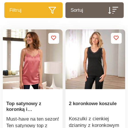
Filtruj
Sortuj
Top satynowy z
2 koronkowe koszule
koronką i
regulowanymi
Koszulki z cienkiej
Must-have na ten sezon!
ramiączkami
dzianiny z koronkowym
Ten satynowy top z