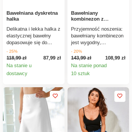
Bawełniana dyskretna
Bawełniany
halka
kombinezon z
regulowanymi
Delikatna i lekka halka z
Przyjemność noszenia:
ramiączkami
elastycznej bawełny
bawełniany kombinezon
dopasowuje się do
jest wygodny,
kobiecych kształtów. W
oddychający i
- 25%
- 20%
kolorze orzechowym,
całkowicie dyskretny.
118,99 zł
87,99 zł
143,99 zł
108,99 zł
zbliżonym do cielistego,
Wykonany z miękkiej,
Na stanie u
Na stanie ponad
będzie całkowicie
lekkiej bawełny. Dekolt
Szczegóły
Szczegó
dostawcy
10 sztuk
dyskretna. Z delikatnej,
w kształcie litery V z
produktu
produkt
elastycznej bawełny.
obszyciem.
Wąskie, regulowane
Marszczenia na
ramiączka. Elegancka
piersiach. Prosty
koronka przy dekolcie.
elastyczny dół. Prosty
Dolny brzeg
krój. Wąskie regulowane
wykończony
ramiączka dla idealnego
przeszyciem. Można
komfortu. Można prać w
prać w pralce.
pralce.