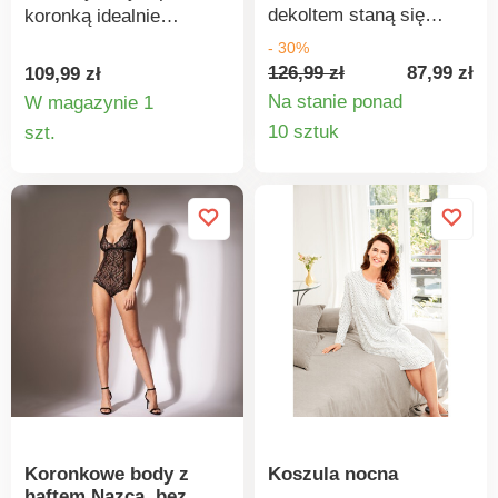
dekoltem staną się
koronką idealnie
podstawą Twojej
sprawdzi się zarówno w
- 30%
garderoby. 100%
ciągu dnia, jak i
126,99 zł
87,99 zł
109,99 zł
bawełny. Koronkowy
wieczorem. Wykonany z
Na stanie ponad
W magazynie 1
dekolt. Ramiączka.
przewiewnej, miękkiej
Szczegó
Szczegóły
10 sztuk
szt.
Wyprodukowano we
satyny. Dekolt w serek z
produkt
produktu
Włoszech.
delikatną koronką i
satynową kokardką.
Zaszewki na biuście.
Prosty dół. Wąskie,
regulowane ramiączka z
tyłu. Można prać w
pralce.
Koronkowe body z
Koszula nocna
haftem Nazca, bez