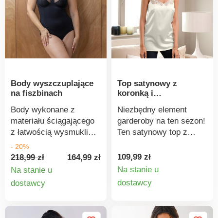
stosowaniu,
swoim gustem i
efektu push-up. Można
wykraczającym poza
nastrojem.
prać w pralce.
obowiązujące normy.
Można prać w pralce.
Body wyszczuplające
Top satynowy z
na fiszbinach
koronką i
regulowanymi
Body wykonane z
Niezbędny element
ramiączkami
materiału ściągającego
garderoby na ten sezon!
z łatwością wysmukli
Ten satynowy top z
Twoją sylwetkę. Body
koronką idealnie
- 20%
modelujące wykonane z
sprawdzi się zarówno w
109,99 zł
218,99 zł
164,99 zł
dzianiny ściągającej z
ciągu dnia, jak i
Na stanie u
Na stanie u
fiszbinami.
wieczorem. Wykonany z
Szczegó
Szczegóły
dostawcy
dostawcy
Wzmocnienie z tiulu z
przewiewnej, miękkiej
produkt
produktu
przodu. Stopień
satyny. Dekolt w serek z
redukcji: 3 na 3. Górna
delikatną koronką i