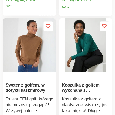
ciepła i elastyczna
Szczegóły
kaszmirowy. Łatwy w
Szczegó
szt.
szt.
dzianina prążkowana.
pielęgnacji, można prać
produktu
produkt
Standard 100 według
w pralce.
Oeko-Tex (nr CQ 1216/3
IFTH). Znak ten
identyfikuje produkty
tekstylne poddane
badaniom
laboratoryjnym na
obecność szerokiej
gamy substancji
szkodliwych, a produkt
jest bezpieczny w
użyciu, wykraczając
Sweter z golfem, w
Koszulka z golfem
poza obowiązujące
dotyku kaszmirowy
wykonana z
normy. Można prać w
elastycznej wiskozy
pralce.
To jest TEN golf, którego
Koszulka z golfem z
nie możesz przegapić!
elastycznej wiskozy jest
W żywej palecie
taka miękka! Długie