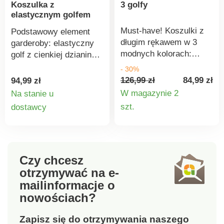
Koszulka z
poza obowiązujące
3 golfy
elastycznym golfem
normy. Można prać w
pralce.
Must-have! Koszulki z
Podstawowy element
długim rękawem w 3
garderoby: elastyczny
modnych kolorach:
golf z cienkiej dzianiny,
bordowym, zielonym i
który nosi się jak drugą
- 30%
czarnym! Idealne
skórę. Elastyczna
126,99 zł
84,99 zł
94,99 zł
połączenie na
bawełna jest łatwa w
W magazynie 2
Na stanie u
chłodniejsze dni.
pielęgnacji i noszeniu.
Szczegó
Szczegóły
szt.
dostawcy
Klasyczny krój,
Stójka. Długie rękawy.
produkt
produktu
wygodne rozciąganie,
Prosty dół. Standard 100
jedwabista miękkość,
według Oeko-Tex (nr CQ
łatwa pielęgnacja i
1216/3 IFTH). Znak ten
zachowanie kształtu.
identyfikuje produkty
Czy chcesz
tekstylne, które zostały
otrzymywać na e-
poddane testom
mail
informacje o
laboratoryjnym pod
nowościach?
kątem szerokiej gamy
szkodliwych substancji,
Zapisz się do otrzymywania naszego