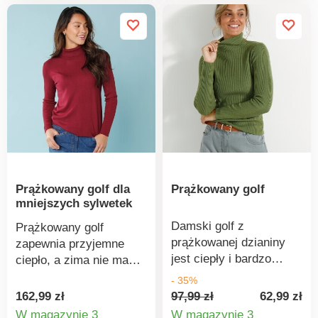
Prążkowany golf dla
Prążkowany golf
mniejszych sylwetek
Damski golf z
Prążkowany golf
prążkowanej dzianiny
zapewnia przyjemne
jest ciepły i bardzo
ciepło, a zima nie ma
wygodny w noszeniu.
szans. Mieszane wzory
- 35%
Golf ma długie rękawy.
dzianin. Kołnierz z
97,99 zł
62,99 zł
162,99 zł
Naturalnie miękka,
golfem. Długie rękawy.
W magazynie 3
W magazynie 3