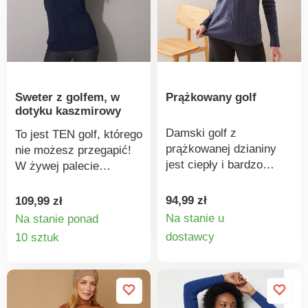
laboratoryjnym na
obecność szerokiej
gamy substancji
szkodliwych, a produkt
jest bezpieczny w
użyciu, wykraczając
Sweter z golfem, w
Prążkowany golf
poza obowiązujące
dotyku kaszmirowy
normy. Można prać w
pralce.
Damski golf z
To jest TEN golf, którego
prążkowanej dzianiny
nie możesz przegapić!
jest ciepły i bardzo
W żywej palecie
wygodny w noszeniu.
kolorów. Podwinięty
Golf ma długie rękawy.
dekolt. Długie rękawy.
94,99 zł
109,99 zł
Naturalnie miękka,
Prosty dół. W dotyku
Na stanie u
Na stanie ponad
ciepła i elastyczna
Szczegó
kaszmirowy. Łatwy w
Szczegóły
dostawcy
10 sztuk
dzianina prążkowana.
pielęgnacji, można prać
produkt
produktu
Standard 100 według
w pralce.
Oeko-Tex (nr CQ 1216/3
IFTH). Znak ten
identyfikuje produkty