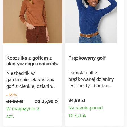
tekstylne poddane
badaniom
laboratoryjnym na
obecność szerokiej
gamy substancji
szkodliwych, a produkt
jest bezpieczny w
użyciu, wykraczając
Koszulka z golfem z
Prążkowany golf
poza obowiązujące
elastycznego materiału
normy. Można prać w
pralce.
Damski golf z
Niezbędnik w
prążkowanej dzianiny
garderobie: elastyczny
jest ciepły i bardzo
golf z cienkiej dzianiny,
wygodny w noszeniu.
która dopasowuje się do
- 55%
Golf ma długie rękawy.
ciała jak druga skóra.
94,99 zł
84,99 zł
od 35,99 zł
Naturalnie miękka,
Elastyczna bawełna jest
Na stanie ponad
W magazynie 2
ciepła i elastyczna
Szczegó
łatwa w pielęgnacji i
Szczegóły
10 sztuk
szt.
dzianina prążkowana.
noszeniu. Stójka. Długie
produkt
produktu
Standard 100 według
rękawy. Prosty dół.