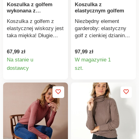
Koszulka z golfem
Koszulka z
wykonana z
elastycznym golfem
elastycznej wiskozy
Koszulka z golfem z
Niezbędny element
elastycznej wiskozy jest
garderoby: elastyczny
taka miękka! Długie
golf z cienkiej dzianiny,
rękawy. Prosty dół.
który nosi się jak drugą
Wykonana z elastycznej
skórę. Elastyczna
67,99 zł
97,99 zł
i przewiewnej dzianiny.
bawełna łatwa w
Na stanie u
W magazynie 1
Można prać w pralce.
pielęgnacji i noszeniu.
Szczegóły
Szczegó
dostawcy
szt.
Stójka. Długie rękawy.
produktu
produkt
Prosty dół. Standard 100
według Oeko-Tex (nr CQ
1216/3 IFTH). Znak ten
oznacza produkty
tekstylne, które zostały
poddane testom
laboratoryjnym na
obecność szerokiej
gamy szkodliwych