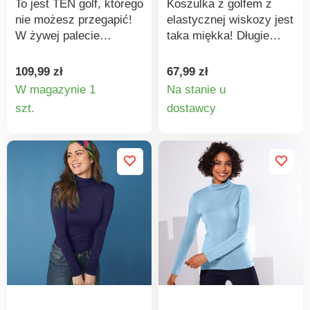
To jest TEN golf, którego
Koszulka z golfem z
nie możesz przegapić!
elastycznej wiskozy jest
W żywej palecie
taka miękka! Długie
kolorów. Podwinięty
rękawy. Prosty dół.
dekolt. Długie rękawy.
Wykonana z elastycznej
109,99 zł
67,99 zł
Prosty dół. W dotyku
i przewiewnej dzianiny.
W magazynie 1
Na stanie u
kaszmirowy. Łatwy w
Można prać w pralce.
Szczegóły
Szczegó
szt.
dostawcy
pielęgnacji, można prać
produktu
produkt
w pralce.