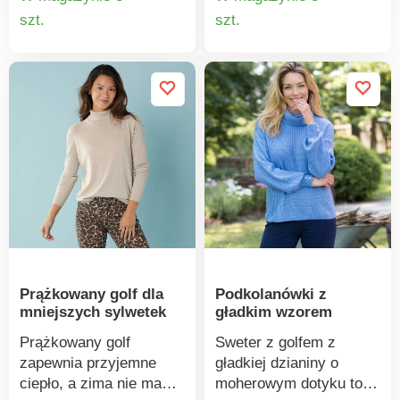
ciepła i elastyczna
Prosty dół. Prążkowany,
Szczegó
Szczegóły
szt.
szt.
dzianina prążkowana.
cienki splot. Można prać
produkt
produktu
Standard 100 według
w pralce.
Oeko-Tex (nr CQ 1216/3
IFTH). Znak ten
identyfikuje produkty
tekstylne poddane
badaniom
laboratoryjnym na
obecność szerokiej
gamy substancji
szkodliwych, a produkt
jest bezpieczny w
użyciu, wykraczając
Prążkowany golf dla
Podkolanówki z
poza obowiązujące
mniejszych sylwetek
gładkim wzorem
normy. Można prać w
pralce.
Prążkowany golf
Sweter z golfem z
zapewnia przyjemne
gładkiej dzianiny o
ciepło, a zima nie ma
moherowym dotyku to