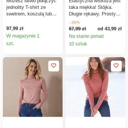
Możesz łatwo połączyć
Elastyczna wiskoza jest
stójka i falowanym
jednolity T-shirt ze
taka miękka! Stójka.
dołem
swetrem, koszulą lub
Długie rękawy. Prosty
sukienką – zawsze
dół. Wykonany z
- 35%
będzie na topie. Stójka z
elastycznej i
97,99 zł
67,99 zł
od 43,99 zł
falowanym
przewiewnej dzianiny.
W magazynie 1
Na stanie ponad
wykończeniem. Długie
Można prać w pralce.
Szczegóły
Szczegó
szt.
10 sztuk
rękawy z falowanym
produktu
produkt
wykończeniem. Prosty
dół. Jednolity kolor.
Miękka, elastyczna
dzianina. Można prać w
pralce.