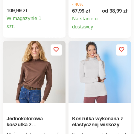
kolorów. Podwinięty
rękawy. Prosty dół.
- 40%
dekolt. Długie rękawy.
Wykonana z elastycznej
109,99 zł
67,99 zł
od 38,99 zł
Prosty dół. W dotyku
i przewiewnej dzianiny.
W magazynie 1
Na stanie u
kaszmirowy. Łatwy w
Można prać w pralce.
Szczegóły
Szczegó
szt.
dostawcy
pielęgnacji, można prać
produktu
produkt
w pralce.
Jednokolorowa
Koszulka wykonana z
koszulka z
elastycznej wiskozy
kołnierzykiem typu