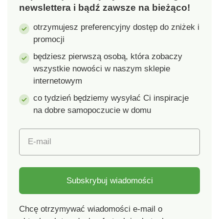
a produkt jest
newslettera i bądź zawsze na bieżąco!
bezpieczny ponad
obowiązujące normy.
otrzymujesz preferencyjny dostęp do zniżek i
Można prać w pralce.
promocji
będziesz pierwszą osobą, która zobaczy
wszystkie nowości w naszym sklepie
internetowym
co tydzień będziemy wysyłać Ci inspiracje
na dobre samopoczucie w domu
E-mail
Subskrybuj wiadomości
Chcę otrzymywać wiadomości e-mail o