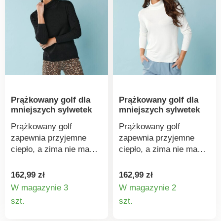
tekstylne, które zostały
poddane testom
laboratoryjnym pod
kątem szerokiej gamy
szkodliwych substancji,
a produkt jest
bezpieczny ponad
obowiązujące normy.
Prążkowany golf dla
Prążkowany golf dla
Można prać w pralce.
mniejszych sylwetek
mniejszych sylwetek
Prążkowany golf
Prążkowany golf
zapewnia przyjemne
zapewnia przyjemne
ciepło, a zima nie ma
ciepło, a zima nie ma
szans. Mieszane wzory
szans. Mieszane wzory
dzianin. Kołnierz z
dzianin. Kołnierz z
162,99 zł
162,99 zł
golfem. Długie rękawy.
golfem. Długie rękawy.
W magazynie 3
W magazynie 2
Prosty dół. Prążkowany,
Prosty dół. Prążkowany,
Szczegóły
Szczegó
szt.
szt.
cienki splot. Można prać
cienki splot. Można prać
produktu
produkt
w pralce.
w pralce.