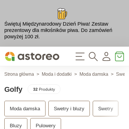
Świętuj Międzynarodowy Dzień Piwa! Zestaw
prezentowy dla miłośników piwa. Do zamówień
powyżej 100 zł.
Strona główna
>
Moda i dodatki
>
Moda damska
>
Swetry
Golfy
32
Produkty
Moda damska
Swetry i bluzy
Swetry
Bluzy
Pulowery