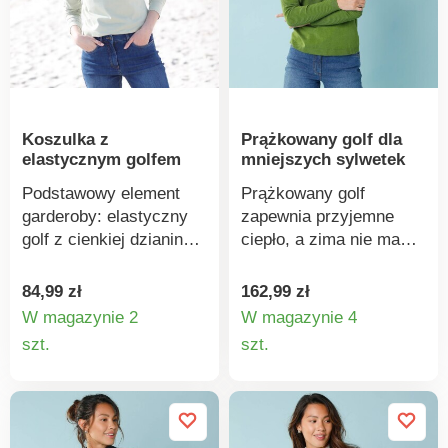
temperaturze 30°C.
Świetne podstawowe
elementy garderoby,
które można ze sobą
łączyć. 3 kolory: biały,
ciemnoniebieski,
Koszulka z
Prążkowany golf dla
niebieski. Jedwabiście
elastycznym golfem
mniejszych sylwetek
miękkie. Zestaw 3 szt.
Amélie di Santi.
Podstawowy element
Prążkowany golf
garderoby: elastyczny
zapewnia przyjemne
golf z cienkiej dzianiny,
ciepło, a zima nie ma
który nosi się jak drugą
szans. Mieszane wzory
skórę. Elastyczna
dzianin. Kołnierz z
84,99 zł
162,99 zł
bawełna łatwa w
golfem. Długie rękawy.
W magazynie 2
W magazynie 4
pielęgnacji i noszeniu.
Prosty dół. Prążkowany,
Szczegóły
Szczegó
szt.
szt.
Stójka. Długie rękawy.
cienki splot. Można prać
produktu
produkt
Prosty dół. Standard 100
w pralce.
według Oeko-Tex (nr CQ
1216/3 IFTH). Znak ten
identyfikuje produkty