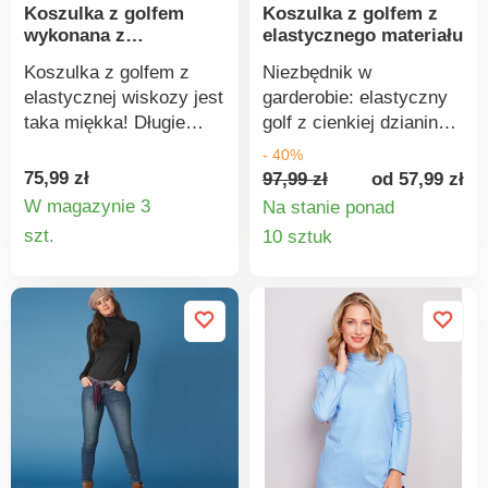
Koszulka z golfem
Koszulka z golfem z
wykonana z
elastycznego materiału
elastycznej wiskozy
Koszulka z golfem z
Niezbędnik w
elastycznej wiskozy jest
garderobie: elastyczny
taka miękka! Długie
golf z cienkiej dzianiny,
rękawy. Prosty dół.
która dopasowuje się do
- 40%
Wykonana z elastycznej
ciała jak druga skóra.
75,99 zł
97,99 zł
od 57,99 zł
i przewiewnej dzianiny.
Elastyczna bawełna jest
W magazynie 3
Na stanie ponad
Można prać w pralce.
łatwa w pielęgnacji i
Szczegóły
Szczegó
szt.
10 sztuk
noszeniu. Stójka. Długie
produktu
produkt
rękawy. Prosty dół.
Oeko-Tex Standard 100
(nr CQ 1216/3 IFTH).
Ten znak identyfikuje
produkty tekstylne
poddane testom
laboratoryjnym na
obecność szerokiej
gamy substancji