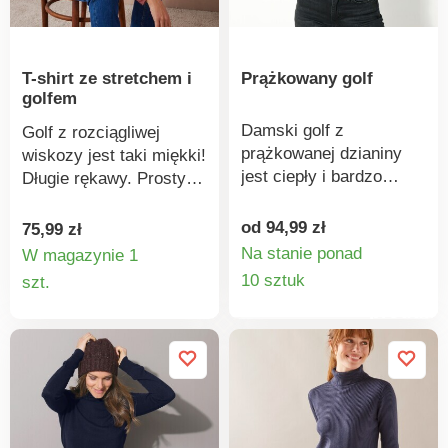
substancji, a produkt
jest bezpieczny w
stopniu
T-shirt ze stretchem i
Prążkowany golf
przekraczającym
golfem
obowiązujące normy.
Można prać w pralce.
Damski golf z
Golf z rozciągliwej
prążkowanej dzianiny
wiskozy jest taki miękki!
jest ciepły i bardzo
Długie rękawy. Prosty
wygodny w noszeniu.
dół. Wykonane z
Golf ma długie rękawy.
elastycznej i
od 94,99 zł
75,99 zł
Naturalnie miękka,
przewiewnej dzianiny.
Na stanie ponad
W magazynie 1
ciepła i elastyczna
Szczegó
Można prać w pralce.
Szczegóły
10 sztuk
szt.
dzianina prążkowana.
produkt
produktu
Standard 100 według
Oeko-Tex (nr CQ 1216/3
IFTH). Znak ten
identyfikuje produkty
tekstylne poddane
badaniom