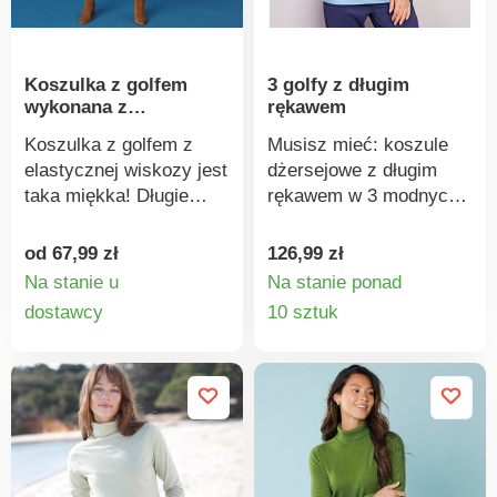
szkodliwych i
spełniające normy
bezpieczeństwa
Koszulka z golfem
3 golfy z długim
wykraczające poza
wykonana z
rękawem
obowiązujące normy.
elastycznej wiskozy
Można prać w pralce.
Koszulka z golfem z
Musisz mieć: koszule
elastycznej wiskozy jest
dżersejowe z długim
taka miękka! Długie
rękawem w 3 modnych
rękawy. Prosty dół.
kolorach! Idealne do
Wykonana z elastycznej
noszenia warstwowo i
od 67,99 zł
126,99 zł
i przewiewnej dzianiny.
jako alternatywa dla
Na stanie u
Na stanie ponad
Można prać w pralce.
swetra na chłodniejsze
Szczegóły
Szczegó
dostawcy
10 sztuk
dni. Klasyczne golfy,
produktu
produkt
elastyczne, wygodne,
jedwabiście miękkie, a
jednocześnie łatwe w
pielęgnacji i
zachowujące swój
kształt. Można prać w