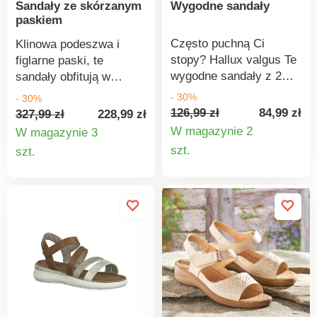
Sandały ze skórzanym
Wygodne sandały
paskiem
Często puchną Ci
Klinowa podeszwa i
stopy? Hallux valgus Te
figlarne paski, te
wygodne sandały z 2
sandały obfitują w
regulowanymi paskami
oryginalny styl. Lekkie
- 30%
- 30%
na rzepy są idealne w
sandały z klinową
126,99 zł
84,99 zł
327,99 zł
228,99 zł
takich przypadkach.
podeszwą. Szeroki
W magazynie 2
W magazynie 3
Wyściełana pięta i
podwójny pasek na
Szczegó
Szczegóły
szt.
szt.
wkładka.
cholewce. Elastyczny
produkt
produktu
pasek wokół kostki
ułatwiający zakładanie i
zdejmowanie. Skórzana
wkładka na piankowym
podkładzie.
Antypoślizgowa
podeszwa.