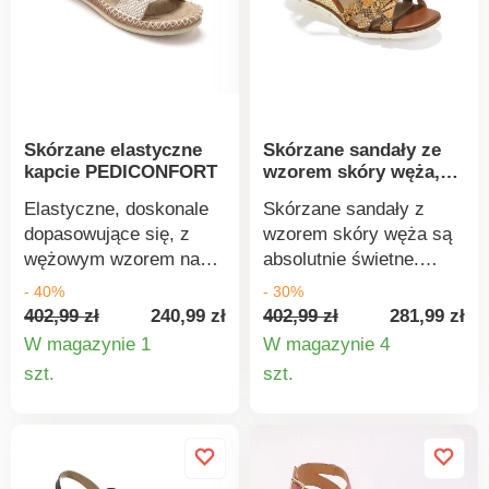
Skórzane elastyczne
Skórzane sandały ze
kapcie PEDICONFORT
wzorem skóry węża,
na koturnie
Elastyczne, doskonale
Skórzane sandały z
dopasowujące się, z
wzorem skóry węża są
wężowym wzorem na
absolutnie świetne.
cholewce - te kapcie są
Wykonane z prawdziwej
- 40%
- 30%
stworzone na lato!
skóry wysokiej jakości.
402,99 zł
240,99 zł
402,99 zł
281,99 zł
Wkładka z pianki z
Otwarty nosek. Paski
W magazynie 1
W magazynie 4
pamięcią kształtu:
krzyżowe z przodu z
Szczegóły
Szczegó
szt.
szt.
idealnie dopasowuje się
efektem skóry węża.
produktu
produkt
do krzywizn stopy i
Wokół kostki pasek i
natychmiast powraca do
gumka. Wygodna
pierwotnego kształtu.
wkładka, piankowa
Pasek na rzep z klamrą.
wyściółka na pięcie.