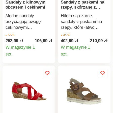
Sandały z klinowym
Sandały z paskami na
pochodzącej z garbarni
obcasem i cekinami
rzepy, skórzane z
certyfikowanych przez
certyfikatem LWG
Leather Working Group,
Modne sandały
Hitem są czarne
które zobowiązały się do
przyciągają uwagę
sandały z paskami na
zmniejszenia wpływu na
cekinowymi
rzepy, które łatwo
środowisko poprzez
zdobieniami... dla
dopasowują się do
- 55%
- 45%
niższe zużycie wody i
odrobiny oryginalności!
każdej stopy. Wykonane
252,99 zł
106,99 zł
402,99 zł
210,99 zł
energii.
Zamszowe sandały mają
z wysokiej jakości
W magazynie 1
W magazynie 1
skrzyżowane paski z
skóry. Paski na rzep dla
Szczegóły
Szczegó
szt.
szt.
przodu ozdobione
indywidualnego
produktu
produkt
cekinami. Regulowany
dopasowania.
pasek wokół kostki.
Wyprofilowana wkładka.
Antypoślizgowa
podeszwa. Wykonane
ze skóry pochodzącej z
garbarni z certyfikatem
Leather Working Group,
które zobowiązały się do
zmniejszenia wpływu na