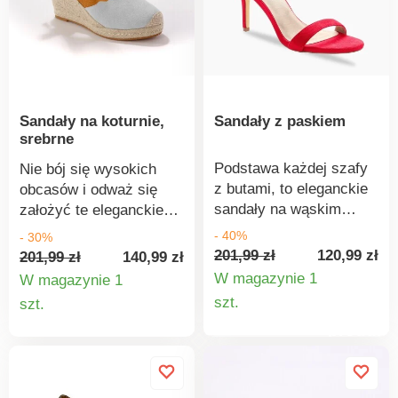
tekstylnymi paskami o
odpowiedni dla
wyglądzie zamszu i
wrażliwych stóp. (1) Ten
małą gumką. Wkładka z
produkt składa się w
pianki. Antypoślizgowa
ponad 50% z
podeszwa.
przetworzonego
materiału PET.
Sandały na koturnie,
Sandały z paskiem
srebrne
Podstawa każdej szafy
Nie bój się wysokich
z butami, to eleganckie
obcasów i odważ się
sandały na wąskim
założyć te eleganckie
obcasie. Stały obcas.
sandały! Srebrny efekt
- 40%
- 30%
Wokół kostki
zamszu. Rozciągliwy
201,99 zł
120,99 zł
201,99 zł
140,99 zł
regulowany pasek z
pasek z metalowymi
W magazynie 1
W magazynie 1
metalową sprzączką i
oczkami na pięcie.
Szczegó
Szczegóły
szt.
szt.
gumką. Powlekany
Wokół kostki szeroka
produkt
produktu
obcas wydłuża
koronka do wiązania.
sylwetkę.
Klinowy obcas w stylu
bast.