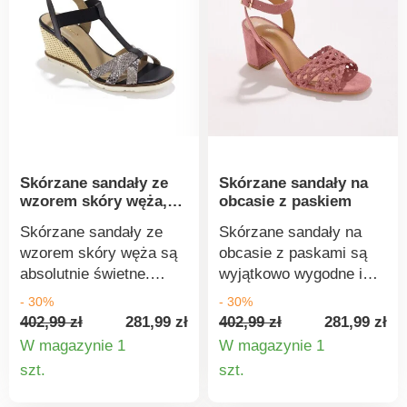
Dodatkowa szerokość
Klinowy obcas.
odpowiednia również dla
Antypoślizgowa
wrażliwych stóp.
podeszwa. Wykonane
ze skóry pochodzącej z
garbarni
certyfikowanych przez
Leather Working Group,
które zobowiązały się do
Skórzane sandały ze
Skórzane sandały na
zmniejszenia wpływu na
wzorem skóry węża,
obcasie z paskiem
środowisko poprzez
klinowy obcas
niższe zużycie wody i
Skórzane sandały ze
Skórzane sandały na
energii.
wzorem skóry węża są
obcasie z paskami są
absolutnie świetne.
wyjątkowo wygodne i
Wykonane z prawdziwej
łatwe do łączenia i
- 30%
- 30%
skóry wysokiej jakości.
dopasowywania!
402,99 zł
281,99 zł
402,99 zł
281,99 zł
Otwarty palec u nogi.
Miękkie w dotyku.
W magazynie 1
W magazynie 1
Skrzyżowane paski z
Krzyżujące się paski z
Szczegóły
Szczegó
szt.
szt.
przodu z efektem skóry
plecionej skóry.
produktu
produkt
węża. Wokół kostki
Skórzana wkładka na