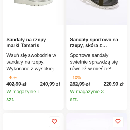
membraną, która
umożliwia naturalną
termoregulację, tworzy
idealny mikroklimat
wewnątrz buta, który
utrzymuje stopy suche
Sandały na rzepy
Sandały sportowe na
przez cały dzień.
marki Tamaris
rzepy, skóra z
certyfikatem LWG
Wsuń się swobodnie w
Sportowe sandały
sandały na rzepy.
świetnie sprawdzą się
Wykonane z wysokiej
również w mieście!
jakości skóry, idealne na
Maksymalny komfort i
- 40%
- 10%
przełom sezonu.
miękkość, z
402,99 zł
240,99 zł
252,99 zł
220,99 zł
Sandały Tamaris.
praktycznym zapięciem
W magazynie 1
W magazynie 3
Szerokie paski wokół
na rzep. Dopasowują się
Szczegóły
Szczegó
szt.
szt.
kostki. Miękkie i
do każdej stopy.
produktu
produkt
wygodne. Wzorzysta,
Wykonane z prawdziwej
antypoślizgowa
skóry dla wyjątkowego
podeszwa. Ten produkt
komfortu. Skórzana
składa się w ponad 50%
wkładka zapewnia