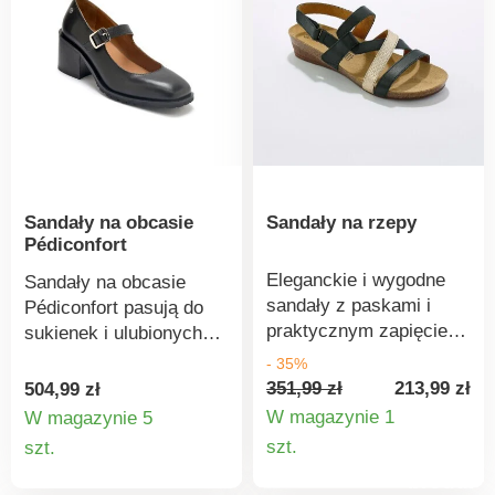
Sandały na obcasie
Sandały na rzepy
Pédiconfort
Eleganckie i wygodne
Sandały na obcasie
sandały z paskami i
Pédiconfort pasują do
praktycznym zapięciem
sukienek i ulubionych
na rzep. 2 paski na
jeansów – zawsze będą
- 35%
rzepy (wokół kostki i po
modne! Cholewka ze
351,99 zł
213,99 zł
504,99 zł
zewnętrznej stronie)
skóry. Wyjmowana
W magazynie 1
W magazynie 5
ułatwiają zakładanie.
wkładka Aérosemelle
Szczegó
Szczegóły
szt.
szt.
Anatomicznie
dla miękkiego
produkt
produktu
ukształtowana wkładka.
chodzenia. Z paskiem i