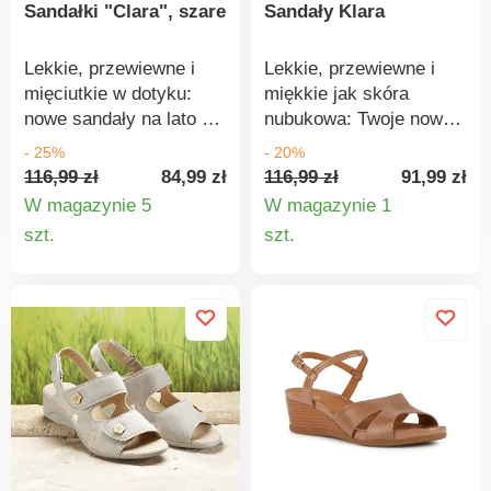
Sandałki "Clara", szare
Sandały Klara
złotym z patyną.
buty produktem
Stabilny obcas.
chroniącym je przed
Antypoślizgowa
plamami i wilgocią.
Lekkie, przewiewne i
Lekkie, przewiewne i
podeszwa.
mięciutkie w dotyku:
miękkie jak skóra
nowe sandały na lato z
nubukowa: Twoje nowe
ozdobnym kwiatkiem. 3
letnie sandały z
- 25%
- 20%
zapięcia na rzep
kwiatowymi guzikami - 3
116,99 zł
84,99 zł
116,99 zł
91,99 zł
gwarantują optymalne
paski na rzep
W magazynie 5
W magazynie 1
dopasowanie i wygodę.
zapewniają idealne
Szczegóły
Szczegó
szt.
szt.
Wysokość ok. 4 cm.
dopasowanie i dobre
produktu
produkt
dopasowanie.
Elastyczny klin
przyjemnie amortyzuje
wstrząsy, wysokość 4
cm.