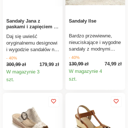
Sandały Jana z
Sandały Ilse
paskami i zapięciem na
rzep
Bardzo przewiewne,
Daj się uwieść
nieuciskające i wygodne
oryginalnemu designowi
sandały z modnymi
i wygodzie sandałów na
tłoczeniami i
pasku Jana. 3 paski z
- 40%
- 40%
regulowanymi
przodu (biały, srebrny i
130,99 zł
74,99 zł
300,99 zł
179,99 zł
zapięciami na rzepy.
złoty). Pasek na rzep
W magazynie 4
W magazynie 3
Podeszwy o wysokości
wokół kostki. Klinowy
Szczegó
Szczegóły
szt.
szt.
ok. 3,5 cm.
obcas z błyszczącym
produkt
produktu
paskiem. Ten produkt
składa się w ponad 50%
z przetworzonego
materiału PET.