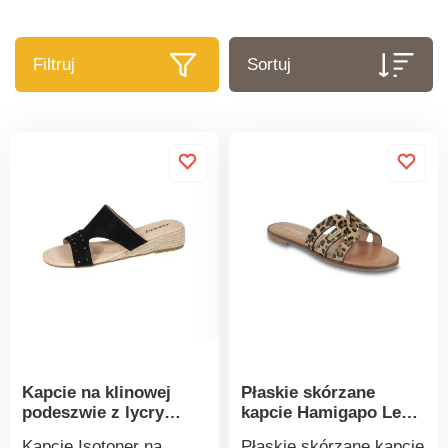
Filtruj
Sortuj
Kapcie na klinowej
Płaskie skórzane
podeszwie z lycry
kapcie Hamigapo Les
Isotoner
Tropéziennes par M
Kapcie Isotoner na
Płaskie skórzane kapcie