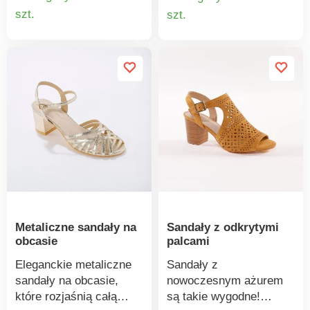
bawełniany wacik,
ułatwiającą zakładanie i
skóry i skóry z
Szczegóły
Szczegó
szt.
szt.
należy również zadbać o
zdejmowanie. Stały
krokodylim wzorem.
impregnację.
produktu
produkt
obcas. Na klinie
Pasek na rzep wokół
pokrytym łykiem.
kostki. Piankowa
Wkładka z pianki.
wkładka. Wzorzysta
Antypoślizgowa
podeszwa z korkową
podeszwa.
wkładką. Nowe buty
można zaimpregnować
niewielką ilością
mleczka toaletowego
naniesionego na
bawełniany wacik.
Metaliczne sandały na
Sandały z odkrytymi
obcasie
palcami
Eleganckie metaliczne
Sandały z
sandały na obcasie,
nowoczesnym ażurem
które rozjaśnią całą
są takie wygodne!