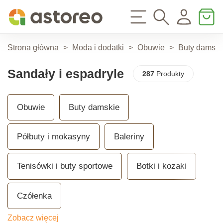
Strona główna
>
Moda i dodatki
>
Obuwie
>
Buty damski
Sandały i espadryle
287
Produkty
Obuwie
Buty damskie
Półbuty i mokasyny
Baleriny
Tenisówki i buty sportowe
Botki i kozaki
Czółenka
Zobacz więcej