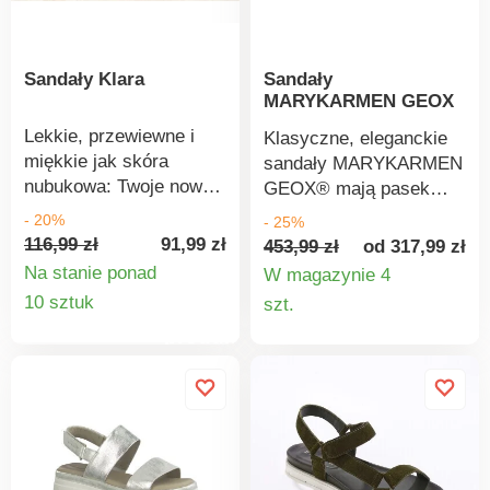
Sandały Klara
Sandały
MARYKARMEN GEOX
Lekkie, przewiewne i
Klasyczne, eleganckie
miękkie jak skóra
sandały MARYKARMEN
nubukowa: Twoje nowe
GEOX® mają pasek
letnie sandały z
wokół kostki. Sandały
- 20%
- 25%
kwiatowymi guzikami - 3
MARYKARMEN
116,99 zł
91,99 zł
453,99 zł
od 317,99 zł
paski na rzep
GEOX®. Otwarty nosek
Na stanie ponad
W magazynie 4
zapewniają idealne
i pięta. Pasek z klamrą
Szczegóły
Szczegó
10 sztuk
szt.
dopasowanie i dobre
wokół kostki. Gumowa
produktu
produkt
dopasowanie.
podeszwa Evergreen z
Elastyczny klin
patentem GEOX:
przyjemnie amortyzuje
połączenie perforowanej
wstrząsy, wysokość 4
podeszwy z
cm.
oddychającą i
wodoodporną