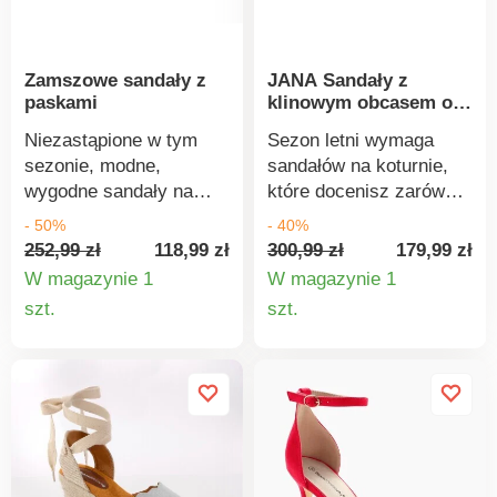
środowisko poprzez
mniejsze zużycie wody i
energii. Nowe buty
Zamszowe sandały z
JANA Sandały z
można zaimpregnować
paskami
klinowym obcasem o
niewielką ilością
wyglądzie korka
mleczka toaletowego
Niezastąpione w tym
Sezon letni wymaga
naniesionego na
sezonie, modne,
sandałów na koturnie,
bawełniany wacik.
wygodne sandały na
które docenisz zarówno
klinowym obcasie
w mieście, jak i na
- 50%
- 40%
zachwycają
plaży. Sandały na
252,99 zł
118,99 zł
300,99 zł
179,99 zł
zamszowym wyglądem.
koturnie marki Jana.
W magazynie 1
W magazynie 1
Klinowy obcas o
Pasek z klamrą wokół
Szczegóły
Szczegó
szt.
szt.
wyglądzie lycry
kostki. Klinowy obcas
produktu
produkt
zapewnia wygodny
optycznie wyszczupla
chód. Pasek z
sylwetkę. Stabilny
dyskretną gumką
obcas o wyglądzie
ułatwia zakładanie i
korka. Wzorzysta,
zdejmowanie. Cholewka
antypoślizgowa
z krzyżującymi się
podeszwa. Szeroki,