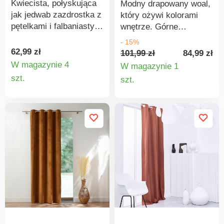
Kwiecista, połyskująca
Modny drapowany woal,
oczkami
jak jedwab zazdrostka z
który ożywi kolorami
pętelkami i falbaniastym
wnętrze. Górne
brzegiem - kolorowa i
obszycie z
- 15%
bardzo łatwa w
przezroczystymi
62,99 zł
101,99 zł
84,99 zł
pielęgnacji. Prać w
nylonowymi oczkami do
W magazynie 4
W magazynie 1
temperaturze 30°C.
Szczegóły
przewleczenia przez
Szczegó
szt.
szt.
drążek. Gotowa do
produktu
produkt
powieszenia.
Sprzedawana
pojedynczo. Nitowane
obszycie dolne
obciążone kamykiem.
Standard 100 według
Oeko-Tex (nr CQ 1216/2
IFTH). Znak ten
identyfikuje produkty
tekstylne, które zostały
poddane testom
laboratoryjnym pod