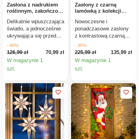
Zasłona z nadrukiem
Zasłony z czarną
roślinnym, zakończona
lamówką z kolekcji
oczkami
Intemporelle
Delikatnie wpuszczająca
Nowoczesne i
światło, a jednocześnie
ponadczasowe zasłony
ukrywająca się przed
z kontrastową czarną
ciekawskimi
obwódką z kolekcji
- 40%
- 35%
spojrzeniami z
Intemporelle. Gotowe do
126,99 zł
70,99 zł
225,99 zł
135,99 zł
zewnątrz, zasłona z
zawieszenia. Możliwość
W magazynie 1
W magazynie 1
nadrukiem roślinnym
dowolnej regulacji w
Szczegóły
Szczegó
szt.
szt.
jest absolutnie nie do
górnej części podstawy.
produktu
produkt
odparcia. Gotowa do
Wykończone czarną
powieszenia.
kontrastową lamówką. Z
Wykończona 8
10 metalowymi kółkami i
metalowymi kółkami.
haczykami do
Wykończona obszyciem
zawieszenia. Idealnie
po bokach i u dołu.
opływowy. Sprzedawany
Sprzedawane
na sztuki.
pojedynczo. Aby chronić
Wyprodukowano w
środowisko, zalecamy
Hiszpanii. Standard 100