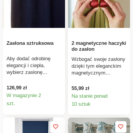
Zasłona sztruksowa
2 magnetyczne haczyki
do zasłon
Aby dodać odrobinę
Wzbogać swoje zasłony
elegancji i ciepła,
dzięki tym eleganckim
wybierz zasłonę
magnetycznym
sztruksową w
uchwytom. Pozwalają
ponadczasowych
one skutecznie zasłonić
126,99 zł
55,99 zł
kolorach. Gotowa do
rolety i zasłony, a także
W magazynie 2
Na stanie ponad
zawieszenia. Metalowe
Szczegóły
zmieniać ilość światła w
Szczegó
szt.
10 sztuk
przelotki. Obszyta u
pomieszczeniu.
produktu
produkt
dołu i po bokach.
Sprzedawana
pojedynczo.