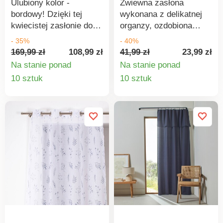
poddane testom
Ulubiony kolor -
Zwiewna zasłona
1,5 cm.
laboratoryjnym pod
bordowy! Dzięki tej
wykonana z delikatnej
kątem szerokiej gamy
kwiecistej zasłonie do
organzy, ozdobiona
szkodliwych substancji,
wnętrza wkracza
kwiatami i ptakami, z
- 35%
- 40%
a produkt jest
romantyzm. Delikatna
szerokim
169,99 zł
108,99 zł
41,99 zł
23,99 zł
bezpieczny poza
mikrofibra z
obramowaniem w kratę.
Na stanie ponad
Na stanie ponad
obowiązującymi
jedwabistym połyskiem -
Szczegóły
Szczegó
10 sztuk
10 sztuk
normami. Aby chronić
nieprzezroczysta i
środowisko, zalecamy
produktu
produkt
bardzo elegancka.
pranie w temperaturze
30°C i swobodne
suszenie na powietrzu.