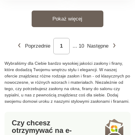
Zakończona oczkami.
Zakończona oczkami.
Sprzedawane
Sprzedawane
Pokaż więcej
pojedynczo. Standard
pojedynczo. Standard
100 według Oeko-Tex
100 według Oeko-Tex
(nr CQ 1216 / 1 IFTH).
(nr CQ 1216 / 1 IFTH).
Znak ten identyfikuje
Znak ten identyfikuje
Poprzednie
...
10
Następne
produkty tekstylne,
produkty tekstylne,
które zostały poddane
które zostały poddane
testom laboratoryjnym
testom laboratoryjnym
Wybraliśmy dla Ciebie bardzo wysokiej jakości zasłony i firany,
pod kątem szerokiej
pod kątem szerokiej
które dodadzą Twojemu wnętrzu stylu i elegancji. W naszej
gamy szkodliwych
gamy szkodliwych
ofercie znajdziesz różne rodzaje zasłon i firan - od klasycznych po
substancji, a produkt
substancji, a produkt
nowoczesne, w różnych wzorach i materiałach. Niezależnie od
tego, czy potrzebujesz zasłony na okna, firany do salonu czy
jest bezpieczny poza
jest bezpieczny poza
sypialni, u nas z pewnością znajdziesz coś dla siebie. Dodaj
obowiązującymi
obowiązującymi
swojemu domowi uroku z naszymi stylowymi zasłonami i firanami.
normami. Aby chronić
normami. Aby chronić
środowisko, zalecamy
środowisko, zalecamy
pranie w temperaturze
pranie w temperaturze
Czy chcesz
40°C i swobodne
40°C i swobodne
otrzymywać na e-
suszenie na powietrzu.
suszenie na powietrzu.