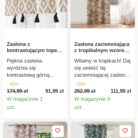
cm. Gainsborough.
Zasłona z
Zasłona zaciemniająca
kontrastującym topem
z tropikalnym wzorem,
z metalicznym wzorem
z metalowymi oczkami
Piękna zasłona
Witamy w tropikach! Daj
etno
wyróżnia się
się uwieść tej
kontrastową górną
zaciemniającej zasłonie
częścią z etno wzorem i
z nadrukiem dżungli,
- 45%
- 55%
frędzlami. Delikatnie
która tłumi światło i
174,99 zł
91,99 zł
252,99 zł
111,99 zł
przepuszcza światło i
niezawodnie chroni
W magazynie 1
W magazynie 9
niezawodnie chroni
przed niedyskretnymi
Szczegóły
Szczegó
szt.
szt.
przed spojrzeniami z
spojrzeniami. Gotowa do
produktu
produkt
zewnątrz. Górna część
powieszenia.
z metalicznym
Zakończona oczkami.
nadrukiem wzoru etno.
Sprzedawane