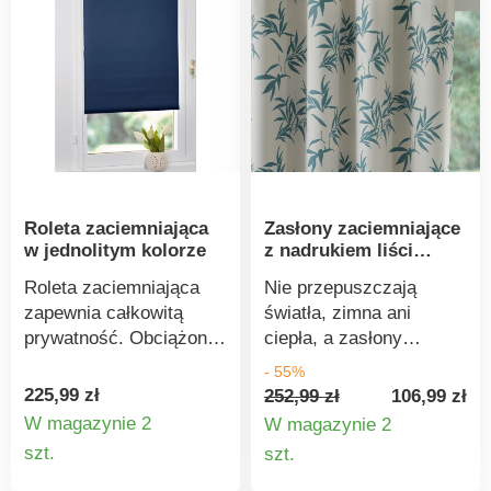
Roleta zaciemniająca
Zasłony zaciemniające
w jednolitym kolorze
z nadrukiem liści
Colombine
Roleta zaciemniająca
Nie przepuszczają
zapewnia całkowitą
światła, zimna ani
prywatność. Obciążone
ciepła, a zasłony
dolne obszycie
zaciemniające
- 55%
zapewnia idealne
Colombine zapewnią
225,99 zł
252,99 zł
106,99 zł
zwijanie. Wysokość
również przyjemną
W magazynie 2
W magazynie 2
można regulować za
atmosferę w Twoim
Szczegóły
Szczegó
szt.
szt.
pomocą łańcuszków.
domu. Gotowe do
produktu
produkt
Łatwy w utrzymaniu
zawieszenia. Metalowe