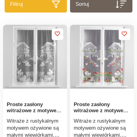
Filtruj
Sortuj
Proste zasłony
Proste zasłony
witrażowe z motywem
witrażowe z motywem
wiewiórki, zestaw 1
wiewiórki, zestaw 1
Witraże z rustykalnym
Witraże z rustykalnym
pary
pary
motywem ożywione są
motywem ożywione są
małymi wiewiórkami.
małymi wiewiórkami.