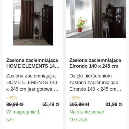
Zmienna ochrona
temperaturze 30°C.
prywatności i światła
Dekoracyjne +
praktyczne
Bezstopniowa regulacja
Łatwe w montażu
Zasłona zaciemniająca
Zasłona zaciemniająca
HOME ELEMENTS 140
Elrondo 140 x 245 cm
x 245 cm
Zasłona zaciemniająca
Dzięki pierścieniom
HOME ELEMENTS 140
zasłona zaciemniająca
x 245 cm jest gotowa do
Elrondo 140 x 245 cm
natychmiastowego
jest gotowa do
- 25%
- 20%
zawieszenia dzięki
natychmiastowego
89,99 zł
65,49 zł
105,99 zł
81,99 zł
pierścieniom. Wykonana
zawieszenia. Wykonana
W magazynie 1
Na stanie ponad
jest z wysokiej jakości
jest z wysokiej jakości
Szczegóły
Szczegó
szt.
10 sztuk
poliestru o gramaturze
poliestru o gramaturze
produktu
produkt
230 g/m2, co zapewnia
300 g/m2, co zapewnia