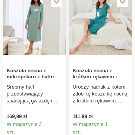
według Oeko-Tex (nr CQ
1216 / 3 IFTH). Ten znak
oznacza produkty
tekstylne poddane
testom laboratoryjnym
na obecność szerokiej
gamy substancji
szkodliwych, a produkt
jest bezpieczny w
użyciu, wykraczając
Koszula nocna z
Koszula nocna z
poza obowiązujące
mikropolaru z haftem
krótkim rękawem i
normy. Można prać w
w chmurki
nadrukiem kota
pralce.
Srebrny haft
Uroczy nadruk z kotem
przedstawiający
zdobi tę koszulkę nocną
spadającą gwiazdę i
z krótkim rękawem.
chmury zdobi koszulkę
Okrągły dekolt. Krótkie
nocną z mikropolaru,
rękawy z podwinięciami.
169,99 zł
111,99 zł
która zapewni Ci
Obniżone ramiona.
W magazynie 3
W magazynie 1
przyjemne ciepło.
Przeszyty dół. Centralny
Szczegóły
Szczegó
szt.
szt.