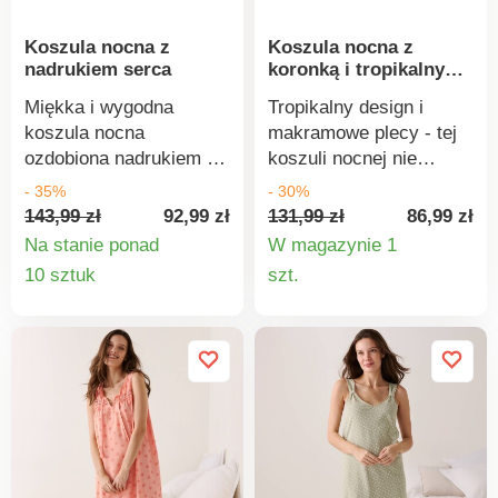
jest bezpieczny w
szkodliwych, a produkt
Koszula nocna z
Koszula nocna z
użyciu, wykraczając
jest bezpieczny ponad
nadrukiem serca
koronką i tropikalnym
poza obowiązujące
wymogi obowiązujących
nadrukiem
normy. Można prać w
norm. Można prać w
Miękka i wygodna
Tropikalny design i
pralce.
pralce.
koszula nocna
makramowe plecy - tej
ozdobiona nadrukiem w
koszuli nocnej nie
serca. Wykonana z
można się oprzeć!
- 35%
- 30%
czystego bawełnianego
Uwodzicielskie
143,99 zł
92,99 zł
131,99 zł
86,99 zł
dżerseju. Nadruk serca.
makramowe
Na stanie ponad
W magazynie 1
Kokardka przy dekolcie.
skrzyżowanie z tyłu.
Szczegóły
Szczegó
10 sztuk
szt.
Długie rękawy. Okrągły
Kolorowy tropikalny
produktu
produkt
kontrastowy dekolt ze
nadruk. Regulowane
sznurkiem. Standard
ramiączka. Lekko
100 według Oeko-Tex
zaokrąglony dekolt V z
(nr CQ 1216/3 IFTH).
koronkowym
Znak ten oznacza
wykończeniem.
produkty tekstylne,
Rozcięcie pod biustem.
które zostały poddane
Prosty dół. Można prać
testom laboratoryjnym
w pralce.