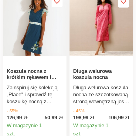
Prosty tył. Prosty dół.
Idealna długość. Prosty
Faliste wykończenie.
dół. Można prać w
Rozcięcia po bokach.
pralce.
Świeża bawełna, łatwa
w pielęgnacji. Standard
100 według Oeko-Tex
(nr CQ 1216 / 3 IFTH).
Ten znak oznacza
produkty tekstylne
poddane testom
Koszula nocna z
Długa welurowa
laboratoryjnym na
krótkim rękawem i
koszula nocna
obecność szerokiej
nadrukiem płatków
gamy substancji
Zainspiruj się kolekcją
Długa welurowa koszula
szkodliwych, a produkt
„Place” i sprawdź tę
nocna ze szczotkowaną
jest bezpieczny w
koszulkę nocną z
stroną wewnętrzną jest
stosowaniu,
nadrukiem! Okrągły
wygodna w noszeniu i
- 55%
- 45%
wykraczającym poza
dekolt. Wstawka z
wygląda bardzo
126,99 zł
50,99 zł
198,99 zł
106,99 zł
obowiązujące normy.
nadrukiem pod biustem.
elegancko. Tkanina z
W magazynie 1
W magazynie 1
Można prać w pralce.
Marszczenia na
wzorem adamaszku.
Szczegóły
Szczegó
szt.
szt.