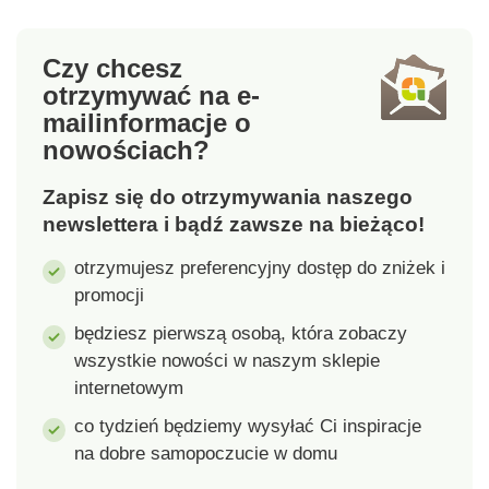
3 IFTH). Znak ten
pielęgnacji. Zestaw 2
oznacza, że produkty
koszulek nocnych z
Czy chcesz
tekstylne zostały
nadrukiem. Okrągły
poddane testom
dekolt. Obniżone
otrzymywać na e-
laboratoryjnym na
ramiona z
mail
informacje o
obecność szerokiej
podwinięciami. Prosty
nowościach?
gamy substancji
dół. Standard 100
szkodliwych, a produkt
według Oeko-Tex (nr CQ
Zapisz się do otrzymywania naszego
jest bezpieczny w
1216 / 3 IFTH). Ten znak
newslettera i bądź zawsze na bieżąco!
stopniu wykraczającym
identyfikuje produkty
poza obowiązujące
tekstylne poddane
otrzymujesz preferencyjny dostęp do zniżek i
normy. Można prać w
testom laboratoryjnym
promocji
pralce.
na obecność szerokiej
będziesz pierwszą osobą, która zobaczy
gamy substancji
wszystkie nowości w naszym sklepie
szkodliwych, a produkt
internetowym
jest bezpieczny w
użyciu, wykraczając
co tydzień będziemy wysyłać Ci inspiracje
poza obowiązujące
na dobre samopoczucie w domu
normy. Prać w