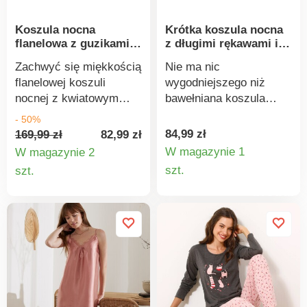
Koszula nocna
Krótka koszula nocna
flanelowa z guzikami,
z długimi rękawami i
z nadrukiem
naturalnym nadrukiem
Zachwyć się miękkością
Nie ma nic
kwiatowym
flanelowej koszuli
wygodniejszego niż
nocnej z kwiatowym
bawełniana koszula
nadrukiem! Prosty krój.
nocna z nadrukiem
- 50%
Elegancki kołnierzyk.
inspirowanym naturą.
84,99 zł
169,99 zł
82,99 zł
Kontrastowe
Okrągły dekolt. Długie
W magazynie 1
W magazynie 2
wykończenie dekoltu,
rękawy. Naturalny
Szczegó
Szczegóły
szt.
szt.
przodu i mankietów.
nadruk. Prosty dół.
produkt
produktu
Zapięcie na guziki na
Rozcięcia po bokach.
całej długości z przodu.
Bawełniany dżersej.
Długie rękawy.
Standard 100 według
Zaokrąglony dół koszuli
Oeko-Tex (nr CQ 1216 /
z przodu i z tyłu.
3 IFTH). Ten znak
Delikatna bawełniana
identyfikuje produkty
flanela. Standard 100
tekstylne poddane
według Oeko-Tex (nr CQ
testom laboratoryjnym