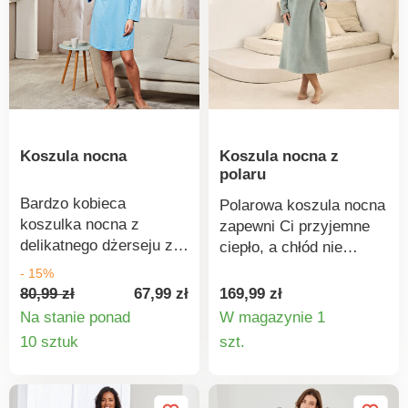
Można prać w pralce.
Koszula nocna
Koszula nocna z
polaru
Bardzo kobieca
Polarowa koszula nocna
koszulka nocna z
zapewni Ci przyjemne
delikatnego dżerseju z
ciepło, a chłód nie
filigranową koronką przy
będzie miał szans.
- 15%
dekolcie - aż szkoda w
Okrągły dekolt. Haft
80,99 zł
67,99 zł
169,99 zł
niej spać!
motylkowy z przodu.
Na stanie ponad
W magazynie 1
Kieszenie boczne.
Szczegóły
Szczegó
10 sztuk
szt.
Ciepły i miękki polar.
produktu
produkt
Wygodna długość.
Prosty dół. Standard 100