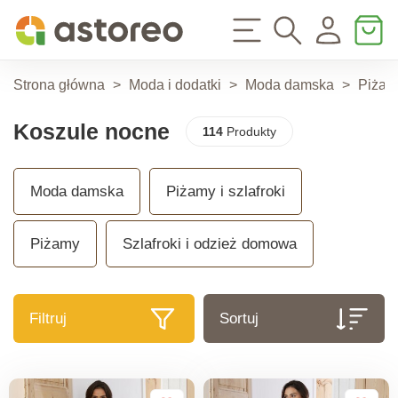
Strona główna
>
Moda i dodatki
>
Moda damska
>
Piżamy
Koszule nocne
114
Produkty
Moda damska
Piżamy i szlafroki
Piżamy
Szlafroki i odzież domowa
Filtruj
Sortuj