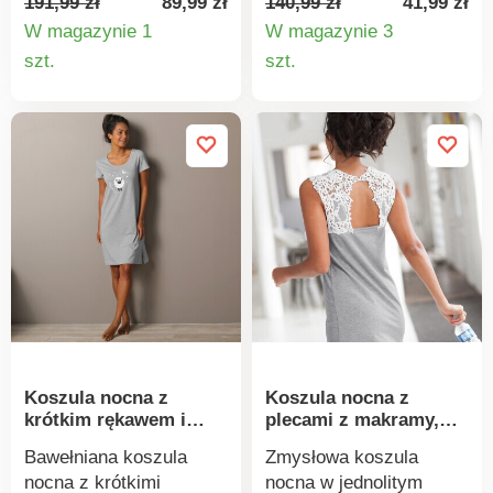
191,99 zł
89,99 zł
140,99 zł
41,99 zł
Wygodny krój, łatwe
lamówką wzdłuż
W magazynie 1
W magazynie 3
zakładanie. Sznurek i
zapięcia na guziki -
Szczegóły
Szczegó
szt.
szt.
pompony przy dekolcie.
efektowna koszula
produktu
produkt
Szerokie otwory na
nocna, w której
ręce. Duża kieszeń z
będziesz się dobrze
przodu. Zaokrąglony dół.
czuć. Długość ok. 100
Można prać w pralce.
cm.
Koszula nocna z
Koszula nocna z
krótkim rękawem i
plecami z makramy,
nadrukiem owiec
bawełniany dżersej
Bawełniana koszula
Zmysłowa koszula
nocna z krótkimi
nocna w jednolitym