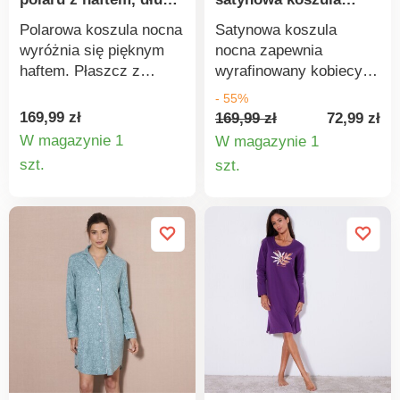
normy. Można prać w
rękawy
nocna
pralce.
Polarowa koszula nocna
Satynowa koszula
wyróżnia się pięknym
nocna zapewnia
haftem. Płaszcz z
wyrafinowany kobiecy
dekoltem w serek i
wygląd. Dostępna w
- 55%
długimi rękawami.
wersji w jednolitym
169,99 zł
169,99 zł
72,99 zł
Koszula ma prosty dół i
kolorze. Prosty krój.
W magazynie 1
W magazynie 1
dwie kieszenie w
Dekolt w szpic.
Szczegóły
Szczegó
szt.
szt.
bocznych szwach. Haft
Kontrastowy dekolt,
produktu
produkt
z przodu. Można prać w
przód i mankiety. Pełny
pralce.
przód. Zakryte guziki.
Długie rękawy.
Zaokrąglony dół z
przodu i z tyłu. Można
prać w pralce.