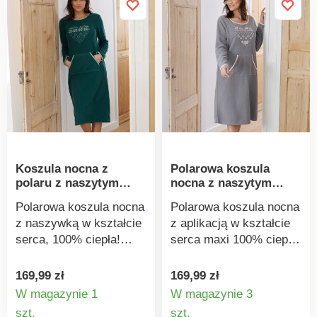
Koszula nocna z
Polarowa koszula
polaru z naszytym
nocna z naszytym
serduszkiem
sercem
Polarowa koszula nocna
Polarowa koszula nocna
z naszywką w kształcie
z aplikacją w kształcie
serca, 100% ciepła!
serca maxi 100% ciepła!
Naszywka w kształcie
Z przodu aplikacja w
serca z żakardowym
kształcie serca z
169,99 zł
169,99 zł
nadrukiem z przodu.
żakardowym nadrukiem.
W magazynie 1
W magazynie 3
Okrągły dekolt, długie
Okrągły dekolt, długie
Szczegóły
Szczegó
szt.
szt.