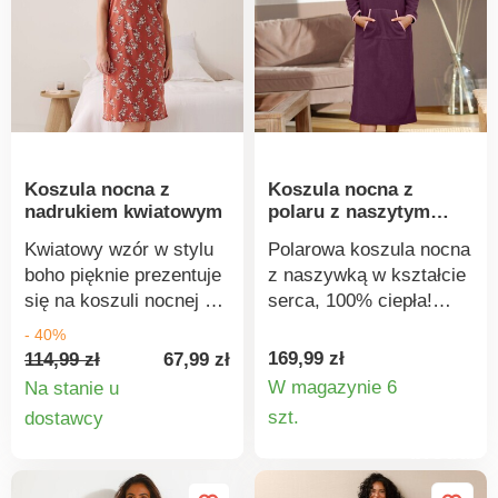
pralce.
100 według Oeko-Tex
(nr CQ 1216 / 3 IFTH).
Ten znak oznacza
produkty tekstylne
poddane testom
laboratoryjnym na
obecność szerokiej
Koszula nocna z
Koszula nocna z
gamy substancji
nadrukiem kwiatowym
polaru z naszytym
szkodliwych, a produkt
serduszkiem
jest bezpieczny w
Kwiatowy wzór w stylu
Polarowa koszula nocna
użyciu, wykraczając
boho pięknie prezentuje
z naszywką w kształcie
poza obowiązujące
się na koszuli nocnej z
serca, 100% ciepła!
normy. Można prać w
wyrafinowanymi
Naszywka w kształcie
- 40%
pralce.
detalami. Zaokrąglony
serca z żakardowym
169,99 zł
114,99 zł
67,99 zł
dekolt w serek. Nadruk
nadrukiem z przodu.
W magazynie 6
Na stanie u
na całej powierzchni.
Okrągły dekolt, długie
Szczegó
Szczegóły
szt.
dostawcy
Szerokie ramiączka z
rękawy i kieszenie z
produkt
produktu
przodu zwężane pętelką
kontrastową lamówką.
dla efektu marszczenia.
Kieszeń kangurka.