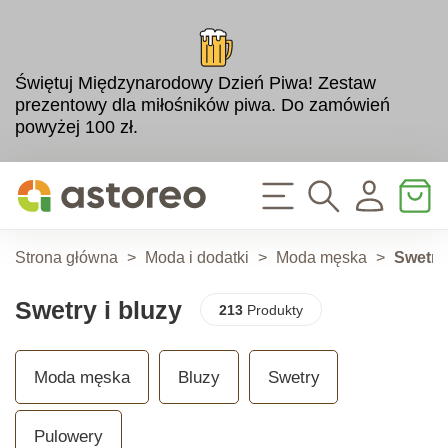
Świętuj Międzynarodowy Dzień Piwa! Zestaw
prezentowy dla miłośników piwa. Do zamówień
powyżej 100 zł.
Strona główna
>
Moda i dodatki
>
Moda męska
>
Swetry 
Swetry i bluzy
213
Produkty
Moda męska
Bluzy
Swetry
Pulowery