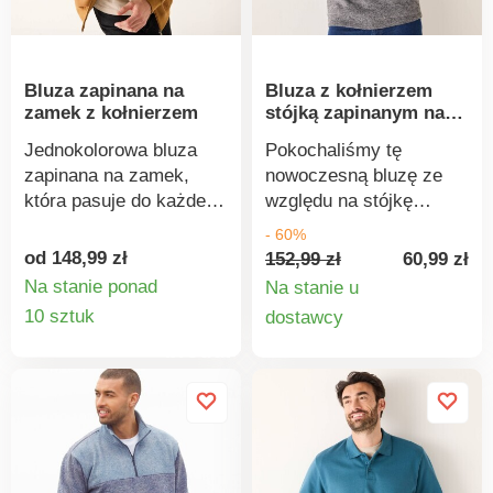
testom laboratoryjnym
na obecność szerokiej
gamy substancji
Bluza zapinana na
Bluza z kołnierzem
szkodliwych, a produkt
zamek z kołnierzem
stójką zapinanym na
jest bezpieczny w
zamek
stopniu wykraczającym
Jednokolorowa bluza
Pokochaliśmy tę
poza obowiązujące
zapinana na zamek,
nowoczesną bluzę ze
normy. Można prać w
która pasuje do każdej
względu na stójkę
pralce.
męskiej garderoby.
zapinaną na zamek i
- 60%
Wykonana z wygodnego
szczotkowany polar.
od 148,99 zł
152,99 zł
60,99 zł
meltonu z szczotkowaną
Ciepła od wewnątrz.
Na stanie ponad
Na stanie u
stroną wewnętrzną.
Stójka zapinana na
Szczegóły
Szczegó
10 sztuk
dostawcy
Zamek błyskawiczny z
zamek. Kontrastowa
produktu
produkt
przodu. Kołnierz typu
wstawka z przodu.
stójka. Długie rękawy.
Długie rękawy. Prosty
Prosty dół. Ściągacze u
dół. Standard 100
dołu. Standard 100
według Oeko-Tex (nr CQ
według Oeko-Tex (nr CQ
1216 / 3 IFTH). Ten znak
1216/3 IFTH). Ten znak
identyfikuje produkty