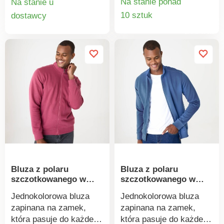
Na stanie ponad
Na stanie u
utrzymaniu, a jakość
dzianinowy sweter
Szczegó
Szczegóły
10 sztuk
dostawcy
gwarantuje marka
Milano. Stójka. Długie
produkt
produktu
Excellence.
rękawy. Zamek
błyskawiczny z przodu
na całej długości. 2
kieszenie z lamówką.
Ściągacz u dołu. Można
prać w pralce.
Bluza z polaru
Bluza z polaru
szczotkowanego w
szczotkowanego w
jednolitym kolorze,
jednolitym kolorze,
Jednokolorowa bluza
Jednokolorowa bluza
zapinana na zamek
zapinana na zamek
zapinana na zamek,
zapinana na zamek,
która pasuje do każdej
która pasuje do każdej