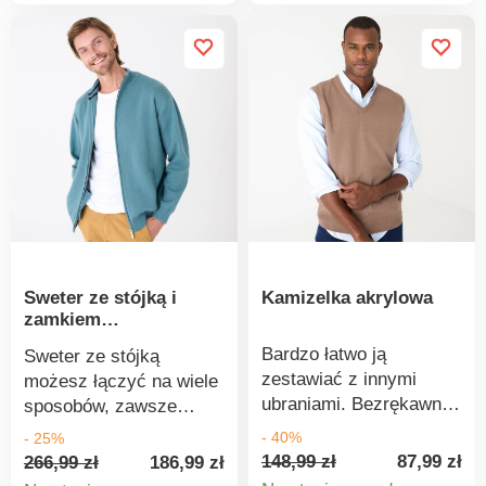
CQ 1216/3 IFTH). Ten
błyskawiczny z przodu
znak identyfikuje
na całej długości. 2
produkty tekstylne
kieszenie z lamówką.
poddane testom
Ściągacz u dołu. Można
laboratoryjnym na
prać w pralce.
obecność szerokiej
gamy substancji
szkodliwych i
spełniające normy
bezpieczeństwa. Można
prać w pralce.
Sweter ze stójką i
Kamizelka akrylowa
zamkiem
błyskawicznym
Bardzo łatwo ją
Sweter ze stójką
zestawiać z innymi
możesz łączyć na wiele
ubraniami. Bezrękawnik
sposobów, zawsze
z dekoltem w serek jest
będzie wyglądał
- 40%
- 25%
wygodny w noszeniu i
świetnie. Wysokiej
148,99 zł
87,99 zł
266,99 zł
186,99 zł
bardzo łatwy w
jakości, gruby