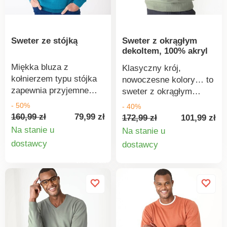
chemicznych
(STANDARD 100), które
przyczyniają się do
Sweter ze stójką
Sweter z okrągłym
wysokiego poziomu
dekoltem, 100% akryl
bezpieczeństwa,
certyfikat ten gwarantuje
Miękka bluza z
Klasyczny krój,
przemyślane zasady
kołnierzem typu stójka
nowoczesne kolory… to
produkcji i kontrolowane
zapewnia przyjemne
sweter z okrągłym
praktyki społeczne
ciepło. Wykonana z
dekoltem. Wykonany z
- 50%
- 40%
(certyfikat STeP).
wysokiej jakości
łatwego w pielęgnacji
160,99 zł
79,99 zł
172,99 zł
101,99 zł
Można prać w pralce.
bawełny. Kołnierz typu
materiału. Okrągły
Na stanie u
Na stanie u
stójka z zamkiem
dekolt. Długie rękawy.
Szczegóły
Szczegó
dostawcy
dostawcy
błyskawicznym. Długie
Elastyczne ściągacze.
produktu
produkt
rękawy. Ściągacz u
Można prać w pralce w
dołu. Można prać w
temperaturze 30°C w
pralce.
cyklu wełny.