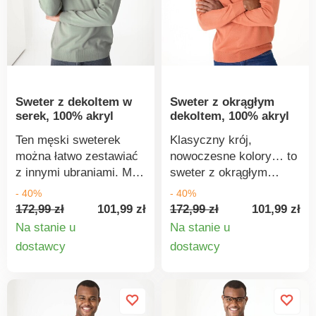
Sweter z dekoltem w
Sweter z okrągłym
serek, 100% akryl
dekoltem, 100% akryl
Ten męski sweterek
Klasyczny krój,
można łatwo zestawiać
nowoczesne kolory… to
z innymi ubraniami. Ma
sweter z okrągłym
długie rękawy i dekolt w
dekoltem. Wykonany z
- 40%
- 40%
serek. Jest wygodny w
łatwego w pielęgnacji
172,99 zł
101,99 zł
172,99 zł
101,99 zł
noszeniu i bardzo łatwy
materiału. Okrągły
Na stanie u
Na stanie u
w utrzymaniu, a jakość
dekolt. Długie rękawy.
Szczegóły
Szczegó
dostawcy
dostawcy
gwarantuje marka
Elastyczne ściągacze.
produktu
produkt
Excellence. Można go
Można prać w pralce w
prać w pralce.
temperaturze 30°C w
cyklu wełny.