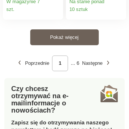
W magazynie 7
Na stanie ponad
irlandzkim. Wzór ryżu
irlandzkim. Wzór ryżu
Szczegóły
Szczegó
szt.
10 sztuk
na plecach i rękawach.
na plecach i rękawach.
produktu
produkt
Ściągacz wokół dekoltu,
Ściągacz wokół dekoltu,
rękawów i dołu. Można
rękawów i dołu. Można
prać w pralce.
prać w pralce.
Pokaż więcej
Poprzednie
...
6
Następne
Czy chcesz
otrzymywać na e-
mail
informacje o
nowościach?
Zapisz się do otrzymywania naszego