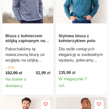
identyfikuje produkty
tekstylne poddane
tekstylne poddane
testom laboratoryjnym
testom laboratoryjnym
na obecność szerokiej
na obecność szerokiej
gamy substancji
gamy substancji
szkodliwych, a produkt
szkodliwych, a produkt
jest bezpieczny w
Bluza z kołnierzem
Stylowa bluza z
jest bezpieczny w
stopniu wykraczającym
stójką zapinanym na
kołnierzykiem polo
stopniu wykraczającym
poza obowiązujące
zamek
poza obowiązujące
normy. Można prać w
Pokochaliśmy tę
Dla osób ceniących
normy. Można prać w
pralce.
nowoczesną bluzę ze
elegancję w swobodnym
pralce.
względu na stójkę
wydaniu, polecamy
zapinaną na zamek i
bluzę z kołnierzykiem
- 65%
szczotkowany polar.
polo. Miękka bluza,
135,99 zł
152,99 zł
52,99 zł
Ciepła od wewnątrz.
ciepła od wewnątrz.
W magazynie 7
Na stanie u
Stójka zapinana na
Kołnierzyk polo.
Szczegó
Szczegóły
szt.
dostawcy
zamek. Kontrastowa
Zapięcie na guziki.
produkt
produktu
wstawka z przodu.
Długie rękawy. Prosty
Długie rękawy. Prosty
dół. Ściągacz u dołu.
dół. Standard 100
Standard 100 według