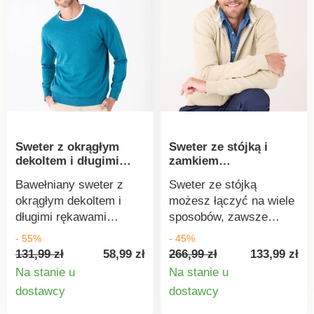
1216/3 IFTH). Ten znak
produkty tekstylne
identyfikuje produkty
poddane testom
tekstylne poddane
laboratoryjnym na
testom laboratoryjnym
obecność szerokiej
na obecność szerokiej
gamy substancji
gamy substancji
szkodliwych i
szkodliwych, a produkt
spełniające normy
jest bezpieczny w
bezpieczeństwa. Można
użyciu, wykraczając
prać w pralce.
Sweter z okrągłym
Sweter ze stójką i
poza obowiązujące
dekoltem i długimi
zamkiem
normy. Można prać w
rękawami
błyskawicznym
pralce.
Bawełniany sweter z
Sweter ze stójką
okrągłym dekoltem i
możesz łączyć na wiele
długimi rękawami
sposobów, zawsze
powinien być podstawą
będzie wyglądał
- 55%
- 45%
każdej nowoczesnej
świetnie. Wysokiej
131,99 zł
58,99 zł
266,99 zł
133,99 zł
garderoby. Okrągły
jakości, gruby
Na stanie u
Na stanie u
dekolt. Długie rękawy.
dzianinowy sweter
Szczegóły
Szczegó
dostawcy
dostawcy
Ściągacze u dołu. Oeko-
Milano. Stójka. Długie
produktu
produkt
Tex Standard 100 (nr
rękawy. Zamek