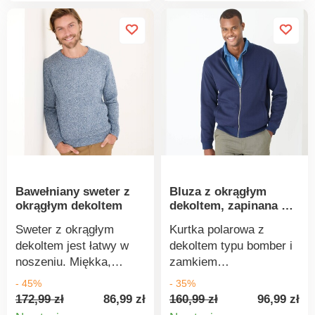
gwarantowana przez
prać w pralce.
markę Excellence.
Można prać w pralce.
Bawełniany sweter z
Bluza z okrągłym
okrągłym dekoltem
dekoltem, zapinana na
suwak
Sweter z okrągłym
Kurtka polarowa z
dekoltem jest łatwy w
dekoltem typu bomber i
noszeniu. Miękka,
zamkiem
wygodna dzianina,
błyskawicznym z
- 45%
- 35%
przyjemna w noszeniu.
łatwością uzupełni
172,99 zł
86,99 zł
160,99 zł
96,99 zł
Okrągły dekolt. Długie
każdą stylizację.