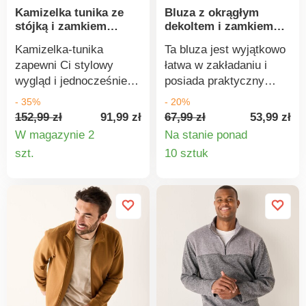
Kamizelka tunika ze
Bluza z okrągłym
szkodliwych, a produkt
identyfikuje produkty
stójką i zamkiem
dekoltem i zamkiem
jest bezpieczny ponad
tekstylne poddane
błyskawicznym
błyskawicznym z boku
wymogi obowiązujących
testom laboratoryjnym
Kamizelka-tunika
Ta bluza jest wyjątkowo
norm. Można prać w
na obecność szerokiej
zapewni Ci stylowy
łatwa w zakładaniu i
pralce.
gamy substancji
wygląd i jednocześnie
posiada praktyczny
szkodliwych, a produkt
zapewni ciepło. Stójka z
zamek błyskawiczny z
- 35%
- 20%
jest bezpieczny w
zamkiem
boku. Wnętrze
152,99 zł
91,99 zł
67,99 zł
53,99 zł
stopniu wykraczającym
błyskawicznym. Bez
wykonane z wygodnego,
W magazynie 2
Na stanie ponad
poza obowiązujące
rękawów. Prążkowany
szczotkowanego polaru.
Szczegóły
Szczegó
szt.
10 sztuk
normy. Można prać w
przód. Gładki, miękki
Suwaki pod pachami z
pralce.
produktu
produkt
splot. Można prać w
każdej strony. Centralny
pralce.
motyw. Okrągły dekolt.
Długie rękawy. Prosty
dół. Ściągacz u dołu.
Standard 100 według
Oeko-Tex (nr CQ 1216 /
3 IFTH). Ten znak
identyfikuje produkty
tekstylne poddane