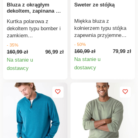
Bluza z okrągłym
Sweter ze stójką
szkodliwych, a produkt
wysokiego poziomu
dekoltem, zapinana na
jest bezpieczny ponad
bezpieczeństwa,
suwak
wymogi obowiązujących
certyfikat ten gwarantuje
Miękka bluza z
Kurtka polarowa z
norm. Można prać w
przemyślane zasady
kołnierzem typu stójka
dekoltem typu bomber i
pralce.
produkcji i kontrolowane
zapewnia przyjemne
zamkiem
praktyki społeczne
ciepło. Wykonana z
błyskawicznym z
- 50%
- 35%
(certyfikat STeP).
wysokiej jakości
łatwością uzupełni
160,99 zł
79,99 zł
160,99 zł
96,99 zł
Można prać w pralce.
bawełny. Kołnierz typu
każdą stylizację.
Na stanie u
Na stanie u
stójka z zamkiem
Wygodny polar
Szczegó
Szczegóły
dostawcy
dostawcy
błyskawicznym. Długie
szczotkowany od
produkt
produktu
rękawy. Ściągacz u
wewnątrz. Zamek
dołu. Można prać w
błyskawiczny z przodu.
pralce.
Dekolt typu bomber.
Długie rękawy. Prosty
dół. Ściągacz u dołu.
Certyfikat „Made in
Green” OEKO-TEX®.
Oprócz weryfikacji
kilkuset substancji