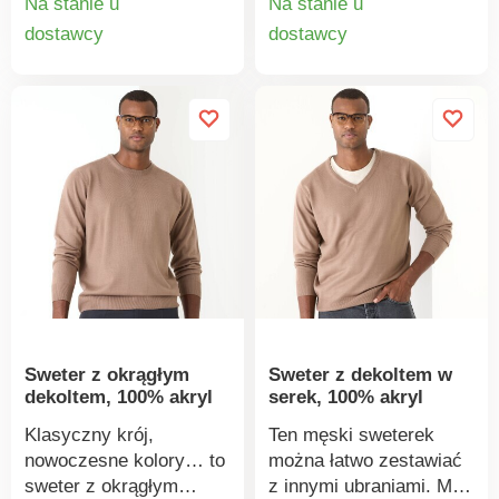
Na stanie u
Na stanie u
rękawy. Prosty dół.
Wygodny polar
Szczegóły
Szczegó
dostawcy
dostawcy
Ściągacz u dołu. Można
szczotkowany od
produktu
produkt
prać w pralce.
wewnątrz. Zamek
błyskawiczny z przodu.
Dekolt typu bomber.
Długie rękawy. Prosty
dół. Ściągacz u dołu.
Certyfikat „Made in
Green” OEKO-TEX®.
Oprócz weryfikacji
kilkuset substancji
chemicznych
(STANDARD 100), które
przyczyniają się do
Sweter z okrągłym
Sweter z dekoltem w
wysokiego poziomu
dekoltem, 100% akryl
serek, 100% akryl
bezpieczeństwa,
certyfikat ten gwarantuje
Klasyczny krój,
Ten męski sweterek
przemyślane zasady
nowoczesne kolory… to
można łatwo zestawiać
produkcji i kontrolowane
sweter z okrągłym
z innymi ubraniami. Ma