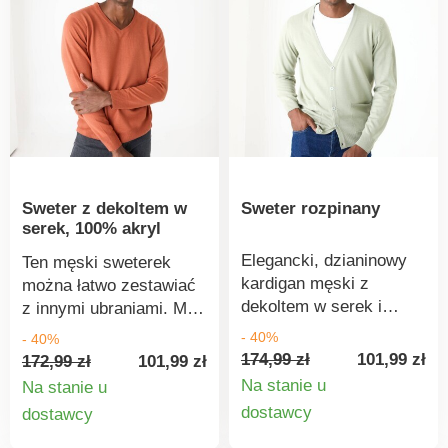
Sweter z dekoltem w
Sweter rozpinany
serek, 100% akryl
Elegancki, dzianinowy
Ten męski sweterek
kardigan męski z
można łatwo zestawiać
dekoltem w serek i
z innymi ubraniami. Ma
zapięciem na guziki.
długie rękawy i dekolt w
- 40%
- 40%
Posiada długie rękawy i
serek. Jest wygodny w
174,99 zł
101,99 zł
172,99 zł
101,99 zł
dwie kieszenie z przodu.
noszeniu i bardzo łatwy
Na stanie u
Na stanie u
Jest wygodny w
w utrzymaniu, a jakość
Szczegó
Szczegóły
dostawcy
dostawcy
noszeniu i bardzo łatwy
gwarantuje marka
produkt
produktu
w utrzymaniu. Jakość
Excellence. Można go