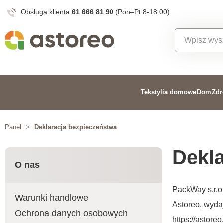
Obsługa klienta
61 666 81 90
(Pon–Pt 8-18:00)
Tekstylia domowe
Dom
Zdr
Panel
>
Deklaracja bezpieczeństwa
Dekla
O nas
PackWay s.r.o
Warunki handlowe
Astoreo, wyda
Ochrona danych osobowych
https://astor