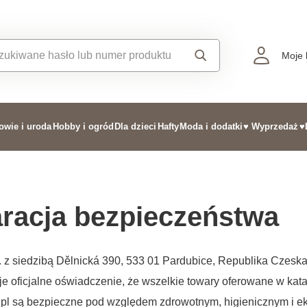
Moje 
owie i uroda
Hobby i ogród
Dla dzieci
Hafty
Moda i dodatki
♥ Wyprzedaż
♥
racja bezpieczeństwa
. z siedzibą Dělnická 390, 533 01 Pardubice, Republika Czeska
je oficjalne oświadczenie, że wszelkie towary oferowane w kat
eo.pl są bezpieczne pod względem zdrowotnym, higienicznym i e