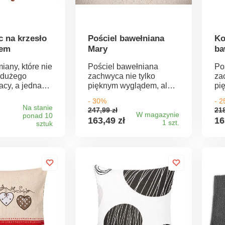
 na krzesło
Pościel bawełniana
Ko
iem
Mary
ba
iany, które nie
Pościel bawełniana
Po
 dużego
zachwyca nie tylko
za
acy, a jednak
pięknym wyglądem, ale
pi
łkowicie
także miękkością i
ta
- 30%
- 
wnętrze. Nasz
trwałością bawełnianego
tr
Na stanie
247,99 zł
218
pokrowiec na
materiału. Pozwól się
ma
W magazynie
ponad 10
163,49 zł
16
1 szt.
że zdziałać
sztuk
rozpieszczać podczas
ro
ęcej.
snu. 100% bawełna
sn
 stanowi
Zapięcie na zamek
Za
zesła przed
błyskawiczny Producent
bł
ami i
zaleca pranie w
za
 Wykonany z
temperaturze 60°C, co
te
stycznego i
gwarantuje zachowanie
gw
go w dotyku
koloru i wszystkich
kol
właściwości materiału.
wł