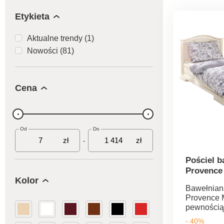
Etykieta
Aktualne trendy (1)
Nowości (81)
Cena
Od
Do
zł
zł
-
Pościel b
Provence
Kolor
Bawełnian
Provence 
pewnością
najbardzi
- 40%