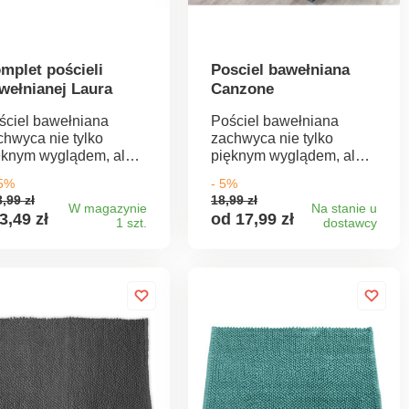
mplet pościeli
Posciel bawełniana
wełnianej Laura
Canzone
ściel bawełniana
Pościel bawełniana
chwyca nie tylko
zachwyca nie tylko
ęknym wyglądem, ale
pięknym wyglądem, ale
kże miękkością i
także miękkością i
25%
- 5%
wałością bawełnianego
trwałością bawełnianego
,99 zł
18,99 zł
teriału. Pozwól się
materiału. Pozwól się
W magazynie
Na stanie u
3,49 zł
od 17,99 zł
1 szt.
dostawcy
zpieszczać podczas
rozpieszczać podczas
u. 100% bawełna
snu. 100% bawełna
pięcie na zamek
Zapięcie na zamek
yskawiczny Producent
błyskawiczny Producent
leca pranie w
zaleca pranie w
mperaturze 60°C, co
temperaturze 60°C, co
arantuje zachowanie
gwarantuje zachowanie
oru i wszystkich
koloru i wszystkich
aściwości materiału.
właściwości materiału.