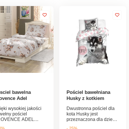
sciel bawelna
Pościel bawełniana
ovence Adel
Husky z kotkiem
ięki wysokiej jakości
Dwustronna pościel dla
wełny pościel
kota Husky jest
ROVENCE ADEL
przeznaczona dla dzieci i
arakteryzuje się długą
dorosłych i ma
30%
- 25%