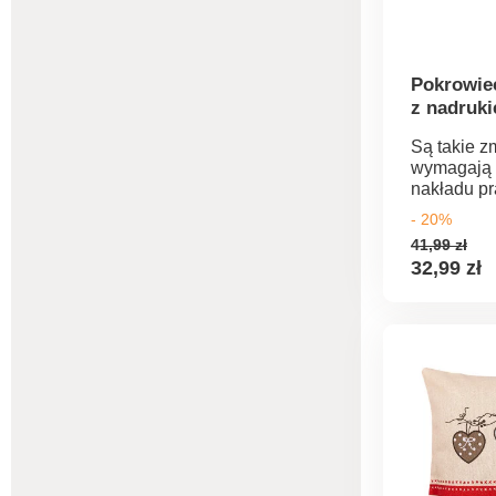
Pokrowiec
z nadruk
Są takie zm
wymagają
nakładu pr
potrafią ca
- 20%
odmienić 
41,99 zł
kolorowy 
32,99 zł
krzesło mo
jeszcze wi
Dodatkowo
ochronę kr
zabrudzeni
zużyciem.
wysoce ela
przyjemne
materiału.