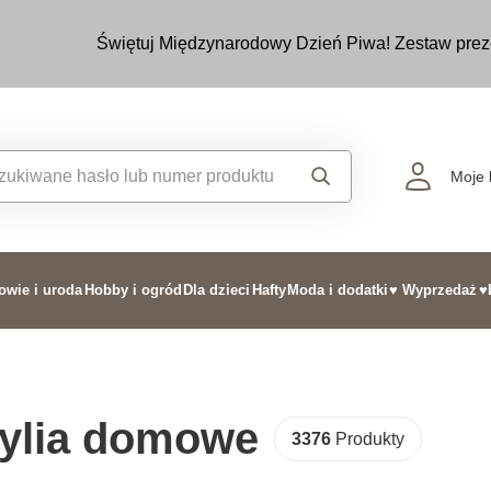
Świętuj Międzynarodowy Dzień Piwa! Zestaw prez
Moje 
owie i uroda
Hobby i ogród
Dla dzieci
Hafty
Moda i dodatki
♥ Wyprzedaż
♥
tylia domowe
3376
Produkty