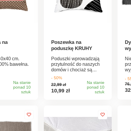
 na
Poszewka na
Dy
poduszkę KRUHY
wy
40x40 cm.
Poduszki wprowadzają
Ni
100% bawełna.
przytulność do naszych
pr
domów i chociaż są
wy
małe, mogą zrobić
pr
- 50%
- 
wielkie rzeczy z domową
na
Na stanie
Na stanie
76,
22,99 zł
atmosferą. Poszewka na
dy
ponad 10
ponad 10
32
10,99 zł
sztuk
poduszkę ma górną
sztuk
stronę z motywem
szarych i czarnych kół na
białym tle, spód jest
szary.100% bawełna40 x
40 cmPraktyczne
zapięcie na zamek
błyskawicznyPonadczasowy