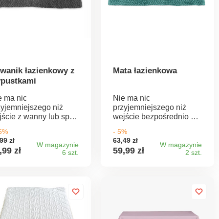
wanik łazienkowy z
Mata łazienkowa
pustkami
e ma nic
Nie ma nic
zyjemniejszego niż
przyjemniejszego niż
jście z wanny lub spod
wejście bezpośrednio z
ysznica bezpośrednio
wanny lub prysznica na
55%
- 5%
 miękki i chłonny
miękką i chłonną matę. Z
99 zł
63,49 zł
wanik.
tą matą będziesz
W magazynie
W magazynie
,99 zł
59,99 zł
6 szt.
2 szt.
wchodzić tylko w
miękkość. Do wyboru 6
różnych kolorów. Materiał
100% poliester Wymiary.
Odwrotna strona z
antypoślizgowym
wykończeniem.