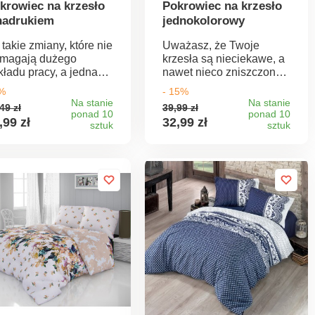
krowiec na krzesło
Pokrowiec na krzesło
nadrukiem
jednokolorowy
takie zmiany, które nie
Uważasz, że Twoje
magają dużego
krzesła są nieciekawe, a
kładu pracy, a jednak
nawet nieco zniszczone?
rafią całkowicie
Możesz je szybko i łatwo
5%
- 15%
mienić wnętrze. Nasz
odmienić za pomocą
Na stanie
Na stanie
49 zł
39,99 zł
lorowy pokrowiec na
nowego pokrowca. Twój
ponad 10
ponad 10
,99 zł
32,99 zł
zesło może zdziałać
sztuk
dom zyska nowy,
sztuk
szcze więcej.
bezpretensjonalny
datkowo stanowi
wygląd. Jednokolorowy
hronę krzesła przed
pokrowiec wykonany jest
brudzeniami i
z bardzo elastycznego i
życiem. Wykonany z
przyjemnego w dotyku
soce elastycznego i
materiału. Materiał: 48%
zyjemnego w dotyku
bawełna, 48% modal, 4%
eriału.
elastan Wymiary:
poduszka siedziska 38 x
38 cm, wysokość oparcia
50 cm, szerokość 38 cm
Łatwe zakładanie i pranie