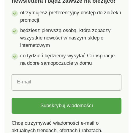
newslettera i bądź zawsze na bieżąco!
substancji, a produkt
jest bezpieczny poza
otrzymujesz preferencyjny dostęp do zniżek i
obowiązującymi
promocji
normami. Można prać w
pralce.
będziesz pierwszą osobą, która zobaczy
wszystkie nowości w naszym sklepie
internetowym
co tydzień będziemy wysyłać Ci inspiracje
na dobre samopoczucie w domu
E-mail
Subskrybuj wiadomości
Chcę otrzymywać wiadomości e-mail o
aktualnych trendach, ofertach i rabatach.