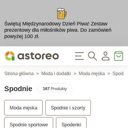
Świętuj Międzynarodowy Dzień Piwa! Zestaw
prezentowy dla miłośników piwa. Do zamówień
powyżej 100 zł.
Strona główna
>
Moda i dodatki
>
Moda męska
>
Spodnie
Spodnie
167
Produkty
Moda męska
Spodnie i szorty
Spodnie sportowe
Spodenki