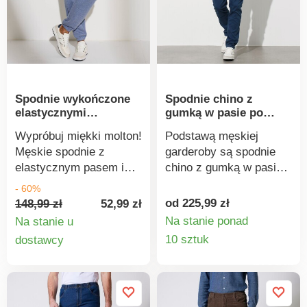
produkcji i
lamówką. Połowa
kontrolowanych praktyk
nogawek na podszewce.
społecznych. Można
Prosty krój. Spodnie bez
prać w pralce.
szwów. Można prać w
pralce w temperaturze
30°C. Prasować w
Spodnie wykończone
Spodnie chino z
delikatnym programie.
elastycznymi
gumką w pasie po
obszyciami
bokach
Wypróbuj miękki molton!
Podstawą męskiej
Męskie spodnie z
garderoby są spodnie
elastycznym pasem i
chino z gumką w pasie
sznurkiem do ściągania.
po bokach. Wykonane z
- 60%
Elastyczny pas ze
wygodnego, miękkiego
od 225,99 zł
148,99 zł
52,99 zł
sznurkiem do ściągania.
w dotyku i elastycznego
Na stanie ponad
Na stanie u
2 kieszenie boczne.
materiału. Prosty krój.
Szczegó
Szczegóły
10 sztuk
dostawcy
Elastyczne końcówki
Elastyczna talia z
produkt
produktu
nogawek. Standard 100
szlufkami po bokach.
według Oeko-Tex (nr CQ
Zapięcie na suwak i
1216 / 3 IFTH). Znak ten
guzik. 2 przednie