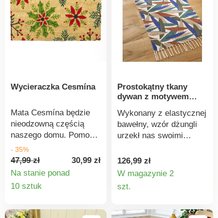
Wycieraczka Cesmína
Prostokątny tkany
dywan z motywem
dżungli
Mata Cesmína będzie
Wykonany z elastycznej
nieodzowną częścią
bawełny, wzór dżungli
naszego domu. Pomoże
urzekł nas swoimi
utrzymać dom w
niebieskimi i
- 35%
czystości. Wykonana
czerwonymi tonami.
47,99 zł
30,99 zł
126,99 zł
jest z praktycznego
Prostokątny, tkany
Na stanie ponad
W magazynie 2
włókna kokosowego.
dywan z motywem
Szczegóły
Szczegó
10 sztuk
szt.
Wymiary. - Motyw
dżungli. Beżowy spód.
produktu
produkt
świąteczny - Ożywia
Wykończony frędzlami.
strefę wejściową -
Elastyczny.