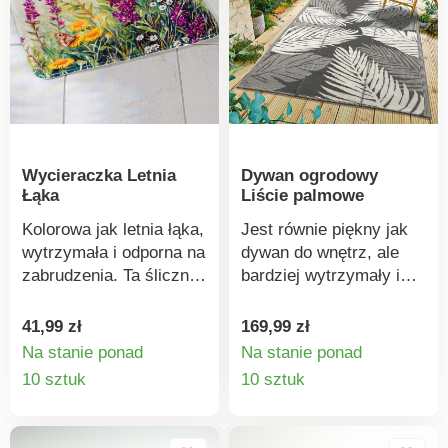
Wycieraczka Letnia
Dywan ogrodowy
Łąka
Liście palmowe
Kolorowa jak letnia łąka,
Jest równie piękny jak
wytrzymała i odporna na
dywan do wnętrz, ale
zabrudzenia. Ta śliczna
bardziej wytrzymały i
wycieraczka zatrzymuje
odporny na
zabrudzenia oraz
niesprzyjające warunki
41,99 zł
169,99 zł
pomaga utrzymać dom
atmosferyczne!
Na stanie ponad
Na stanie ponad
w czystości.
Doskonały na patio,
Szczegóły
Szczegó
10 sztuk
10 sztuk
balkon lub do ogrodu. Z
produktu
produkt
pięknym motywem liści
palmy w odcieniach