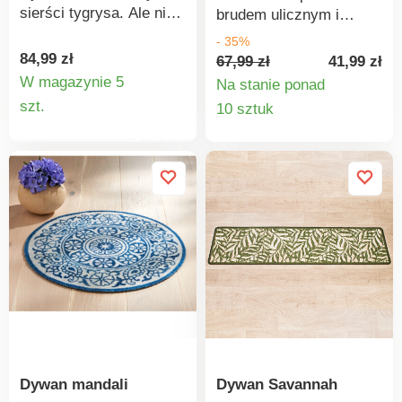
sierści tygrysa. Ale nie
brudem ulicznym i
martw się, żaden tygrys
zużyciem na
- 35%
nie ucierpiał przy jej
powierzchniach
84,99 zł
67,99 zł
41,99 zł
produkcji! Wytrzymała i
podłogowych o dużym
W magazynie 5
Na stanie ponad
antypoślizgowa,
Szczegóły
natężeniu ruchu.
Szczegó
szt.
10 sztuk
zatrzymuje brud i
Elegancka i wytrzymała.
produktu
produkt
utrzymuje dom w
Antypoślizgowa. Eldo.
czystości.
Dywan mandali
Dywan Savannah