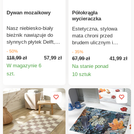
Dywan mozaikowy
Półokrągła
wycieraczka
Nasz niebiesko-biały
Estetyczna, stylowa
bieżnik nawiązuje do
mata chroni przed
słynnych płytek Delft,
brudem ulicznym i
które szerzą świeżość i
zużyciem na
- 50%
- 35%
przytulną atmosferę.
powierzchniach
118,99 zł
57,99 zł
67,99 zł
41,99 zł
podłogowych o dużym
W magazynie 6
Na stanie ponad
natężeniu ruchu.
Szczegóły
Szczegó
szt.
10 sztuk
Elegancka i wytrzymała.
produktu
produkt
Antypoślizgowa. Eldo.