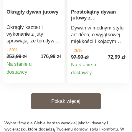
stylu. Do przestrzeni
Okrągły dywan jutowy
Prostokątny dywan
zewnętrznych +
jutowy z
intensywnie
geometrycznym
użytkowanych
Okrągły kształt i
Dywan w modnym stylu
motywem, efekt
pomieszczeń
wykonanie z juty
art déco, o wyjątkowej
optyczny
wewnętrznych.
sprawiają, że ten dywan
miękkości i kojącym
Wytrzymały zimą i
z łatwością pokochasz.
odcieniu to niezbędny
- 30%
- 25%
latem. Odporny na brud.
Naturalnie tkany
dodatek do
252,99 zł
176,99 zł
97,99 zł
72,99 zł
Wytrzymały.
materiał. Mocny i trwały.
nowoczesnych i
Na stanie u
Na stanie u
Dekoracyjny, idealny do
eleganckich wnętrz.
Szczegóły
Szczegó
dostawcy
dostawcy
salonu lub sypialni.
Aktualny wzór.
produktu
produkt
Można czyścić
Optyczny efekt
chemicznie.
podwójnego łuku.
Nadaje się do salonu,
Pokaż więcej
jadalni lub sypialni. Do
czyszczenia używać
wody i miękkiej
szczotki.
Wybraliśmy dla Ciebie bardzo wysokiej jakości dywany i
wycieraczki, które dodadzą Twojemu domowi stylu i komfortu. W