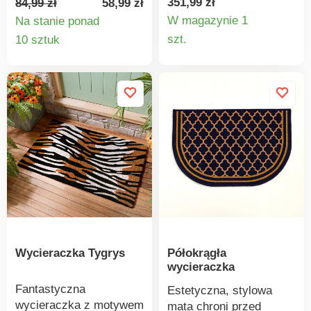
351,99 zł
84,99 zł
58,99 zł
usuwania brudu z butów,
pomieszczenia!
W magazynie 1
Na stanie ponad
aby utrzymać dom w
Urokliwy, wygodny i
Szczegó
Szczegóły
szt.
10 sztuk
czystości. Solidne
szykowny. W
produkt
produktu
włókna kokosowe.
stonowanych,
Ekologiczna i trwała.
nowoczesnych
Antypoślizgowa.
odcieniach. Solidny
Gainsborough.
spód. Graficzny wzór.
Antypoślizgowa,
Wycieraczka Tygrys
Półokrągła
wycieraczka
Fantastyczna
Estetyczna, stylowa
wycieraczka z motywem
mata chroni przed