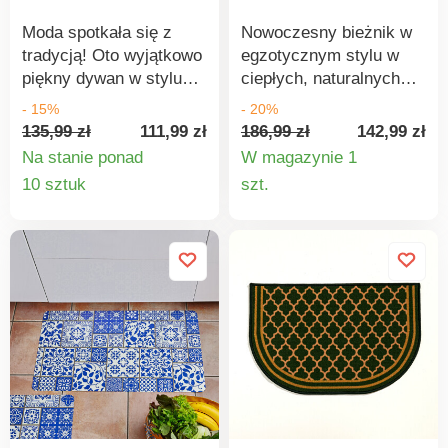
Moda spotkała się z
Nowoczesny bieżnik w
tradycją! Oto wyjątkowo
egzotycznym stylu w
piękny dywan w stylu
ciepłych, naturalnych
okrągłej mandali, która
odcieniach przyciąga
- 15%
- 20%
w buddyzmie
wzrok odwiedzających i
135,99 zł
111,99 zł
186,99 zł
142,99 zł
symbolizuje
chroni przed
Na stanie ponad
W magazynie 1
wszechświat. Z
zabrudzeniami. Wniesie
Szczegóły
Szczegó
10 sztuk
szt.
pewnością będzie
odrobinę luksusu do
produktu
produkt
pasować do każdego
swojego przedpokoju.
wnętrza.