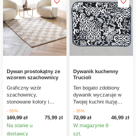
użyj wilgotnej gąbki i
delikatnie wyczyść, ale
nie dociskaj zbyt
mocno, aby uniknąć
uszkodzenia włókien. W
przypadku uporczywych
plam, skorzystaj z usług
profesjonalnego
czyszczenia.
Dywan prostokątny ze
Dywanik kuchenny
wzorem szachownicy
Trucioli
Graficzny wzór
Ten bogato zdobiony
szachownicy,
dywanik wyczaruje w
stonowane kolory i
Twojej kuchni iluzję
piękna faktura – ten
Toskanii. Jednocześnie
- 55%
- 35%
dywan stworzy ciepłą
chroni płytki przed
169,99 zł
75,99 zł
72,99 zł
46,99 zł
atmosferę w Twoim
zabrudzeniami i
Na stanie u
W magazynie 8
domu. Idealny do
rozjaśnia fugi.
Szczegóły
Szczegó
dostawcy
szt.