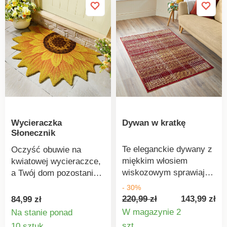
Chroni podłogę przed
Prostokątny.
brudem - Doskonale
Zastosowanie
czyści podeszwy butów
dekoracyjne: nadaje się
do sypialni, jadalni lub
salonu.
Wycieraczka
Dywan w kratkę
Słonecznik
Te eleganckie dywany z
Oczyść obuwie na
miękkim włosiem
kwiatowej wycieraczce,
wiskozowym sprawiają,
a Twój dom pozostanie
że podłogi nie są już
czysty.
- 30%
twarde,
220,99 zł
143,99 zł
84,99 zł
rozprzestrzeniają ciepło
W magazynie 2
Na stanie ponad
i nadają pomieszczeniu
Szczegó
Szczegóły
szt.
10 sztuk