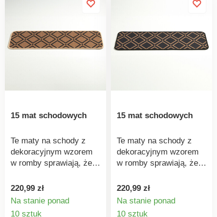
szarości - roztacza
wakacyjną atmosferę
przez cały rok, nawet w
deszczu i śniegu.
Niezwykle wytrzymały,
odporny na zabrudzenia
i łatwy w czyszczeniu.
Wystarczy zamieść,
odkurzyć lub spłukać
wężem ogrodowym.
15 mat schodowych
15 mat schodowych
Te maty na schody z
Te maty na schody z
dekoracyjnym wzorem
dekoracyjnym wzorem
w romby sprawiają, że
w romby sprawiają, że
jest po prostu przytulniej
jest po prostu przytulniej
i bezpieczniej. Niwelują
i bezpieczniej. Niwelują
220,99 zł
220,99 zł
chłód na gołych
chłód na gołych
Na stanie ponad
Na stanie ponad
stopniach, eliminują
stopniach, eliminują
Szczegóły
Szczegó
10 sztuk
10 sztuk