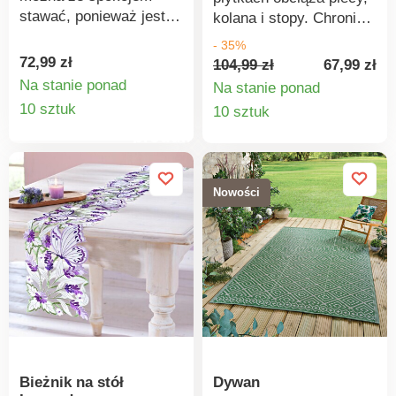
latem. Odporny na brud.
stawać, ponieważ jest
kolana i stopy. Chroni
Wytrzymały.
niezwykle wytrzymała, a
również przed
- 35%
co najważniejsze,
odciskami stóp,
72,99 zł
104,99 zł
67,99 zł
pozwoli zachować
plamami i pęknięciami.
Na stanie ponad
Na stanie ponad
czystość w Twoim
Szczegóły
Miękka wyściółka.
Szczegó
10 sztuk
10 sztuk
domu. Wymiary: 45 x 45
Oszczędza stawy.
produktu
produkt
cm. Dekoracyjna +
Chroni płytki przed
solidna. Odporna na
plamami i pęknięciami.
zabrudzenia +
Eldo.
Nowości
antypoślizgowa.
Bieżnik na stół
Dywan