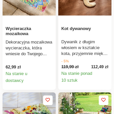
dociskaj zbyt mocno,
i łatwy w czyszczeniu.
aby uniknąć
Wystarczy zamieść,
uszkodzenia włókien. W
odkurzyć lub spłukać
przypadku uporczywych
wężem ogrodowym.
Wycieraczka
Kot dywanowy
plam skorzystaj z usług
mozaikowa
profesjonalnego
czyszczenia.
Dywanik z długim
Dekoracyjna mozaikowa
włosiem w kształcie
wycieraczka, która
kota, przyjemnie miękki
wniesie do Twojego
w dotyku. Sprawdzi się
domu kolor, pozytywną
- 5%
również jako przytulna
atmosferę i czystość.
119,99 zł
112,49 zł
62,99 zł
narzutka na fotel.
Posiada antypoślizgowy
Na stanie ponad
Na stanie u
spód i teksturowaną
Szczegó
Szczegóły
10 sztuk
dostawcy
powierzchnię. Do użytku
produkt
produktu
wewnątrz i na zewnątrz.
Kolorowy wzór. Łatwa w
utrzymaniu. Chroni dom
przed brudem ulicznym.
Gainsborough.