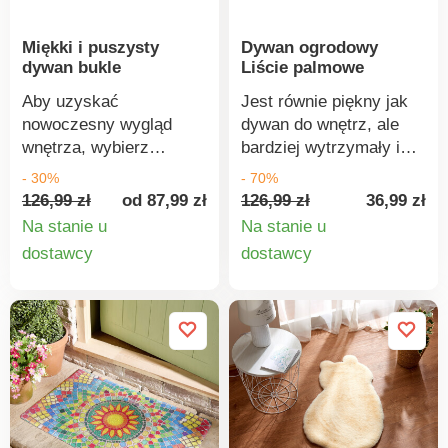
czyste. W etnicznym
30 °C. Materiał:
stylu. Do przestrzeni
poliester. Wymiary: 160
Miękki i puszysty
Dywan ogrodowy
zewnętrznych + wnętrz
x 20 cm.
dywan bukle
Liście palmowe
intensywnie
użytkowanych.
Aby uzyskać
Jest równie piękny jak
Wytrzymały zimą i
nowoczesny wygląd
dywan do wnętrz, ale
latem. Odporny na brud.
wnętrza, wybierz
bardziej wytrzymały i
Wytrzymały.
wygodny dywan w
odporny na
- 30%
- 70%
szerokiej gamie kolorów.
niesprzyjające warunki
126,99 zł
od 87,99 zł
126,99 zł
36,99 zł
Miękki i wygodny.
atmosferyczne!
Na stanie u
Na stanie u
Dostępny w 4
Doskonały na patio,
Szczegóły
Szczegó
dostawcy
dostawcy
prostokątnych i 2
balkon lub do ogrodu. Z
produktu
produkt
okrągłych rozmiarach.
pięknym motywem liści
Łatwy w utrzymaniu.
palmy w odcieniach
Zalecamy regularne
szarości - roztacza
odkurzanie dywanu. W
wakacyjną atmosferę
przypadku niepożądanej
przez cały rok, nawet w
plamy, użyj wilgotnej
deszczu i śniegu.
gąbki i delikatnie
Niezwykle wytrzymały,
wyczyść, ale nie
odporny na zabrudzenia