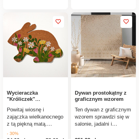
ryzyko poślizgnięcia się
ryzyko poślizgnięcia się
produktu
produkt
oraz tłumią odgłosy
oraz tłumią odgłosy
kroków i hałas.
kroków i hałas.
Wycieraczka
Dywan prostokątny z
"Króliczek"
graficznym wzorem
Gainsborough
Powitaj wiosnę i
Ten dywan z graficznym
zajączka wielkanocnego
wzorem sprawdzi się w
z tą piękną matą.
salonie, jadalni i
Wytrzymałe włókna
sypialni. Będzie pasował
- 30%
kokosowe są idealne do
do każdego