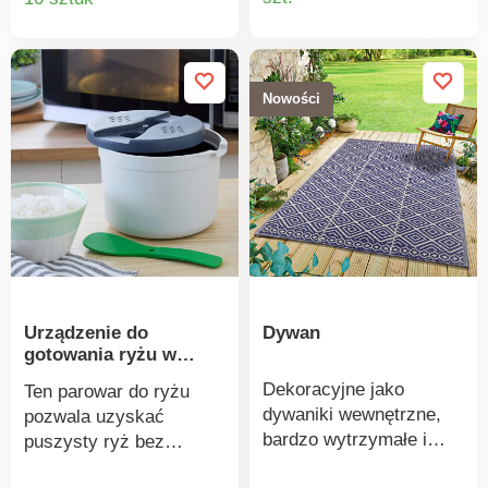
przytulności.
produkt
produktu
Nowoczesne wzory,
odpychają brud i są
łatwe w utrzymaniu.
Nowości
Bardzo płaskie + super
miękkie – wspaniałe
uczucie podczas
chodzenia! Czysta
wiskoza – ekologiczna +
przyjazna dla
środowiska. Świetnie się
komponują – pasują do
każdego stylu
Urządzenie do
Dywan
mieszkania. Odpychają
gotowania ryżu w
brud + łatwe w
kuchence mikrofalowej
utrzymaniu.
Dekoracyjne jako
Ten parowar do ryżu
dywaniki wewnętrzne,
pozwala uzyskać
bardzo wytrzymałe i
puszysty ryż bez
odporne na warunki
przypalania – w