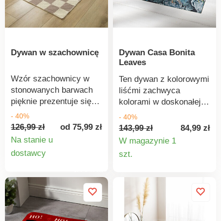
Dywan w szachownicę
Dywan Casa Bonita
Leaves
Wzór szachownicy w
Ten dywan z kolorowymi
stonowanych barwach
liśćmi zachwyca
pięknie prezentuje się
kolorami w doskonałej
na przytulnym dywanie.
harmonii. Łatwy w
- 40%
- 40%
Z łatwością odnajdzie
utrzymaniu, nadaje się
126,99 zł
od 75,99 zł
143,99 zł
84,99 zł
się w salonie, jadalni i
do prania.
Na stanie u
W magazynie 1
sypialni. W neutralnych
Szczegóły
Szczegó
dostawcy
szt.
barwach i z
produktu
produkt
szydełkowym wzorem.
Wzór szachownicy w
odcieniach piaskowym i
szarobeżowym.
Elastyczny.