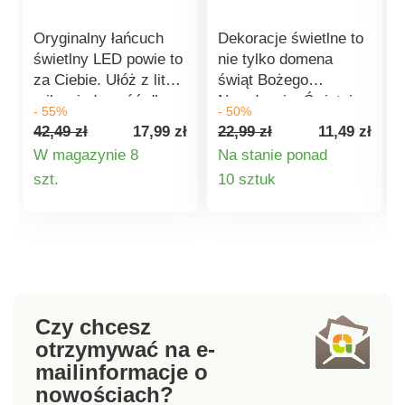
Oryginalny łańcuch
Dekoracje świetlne to
świetlny LED powie to
nie tylko domena
za Ciebie. Ułóż z liter
świąt Bożego
miłą wiadomość dla
Narodzenia. Świetnie
- 55%
- 50%
swoich bliskich.
sprawdzają się
42,49 zł
17,99 zł
22,99 zł
11,49 zł
Opakowanie zawiera
również w okresie
W magazynie 8
Na stanie ponad
20 kasetonów
Wielkanocy i w innych
Szczegóły
Szczegóły
szt.
10 sztuk
świetlnych i 85
porach roku.
tabliczek z literami i
Dekorację LED
produktu
produktu
symbolami. Łańcuch
wystarczy zawiesić w
jest elastyczny, a
oknie, na ścianie lub
dzięki zasilaniu 2
po prostu postawić na
bateriami AA (brak w
parapecie czy półce.
zestawie) można go
Dzięki ciepłemu
Czy chcesz
zawiesić w dowolnym
światłu stworzy
otrzymywać na e-
miejscu. Długość
przytulną i niezwykłą
mail
informacje o
łańcuszka: ok. 2,2 cm.
atmosferę.
nowościach?
Wbudowane diody