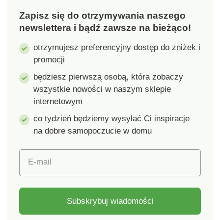
LED są bardzo
Zapisz się do otrzymywania naszego
oszczędne i mają
przyjemną i długą
newslettera i bądź zawsze na bieżąco!
intensywność
otrzymujesz preferencyjny dostęp do zniżek i
świecenia. Ich
promocji
delikatne światło
pięknie oświetla
będziesz pierwszą osobą, która zobaczy
delikatnie rzeźbioną
wszystkie nowości w naszym sklepie
dekorację Dzięki
internetowym
zasilaniu bateryjnemu
nie jesteś ograniczony
co tydzień będziemy wysyłać Ci inspiracje
dostępem do
na dobre samopoczucie w domu
elektryczności.
Dekorację można
E-mail
umieścić w dowolnym
miejscu Wspaniała na
balkony, tarasy i do
ogrodów Zasilana
Subskrybuj wiadomości
przez 2 baterie AAA,
nie dołączone do