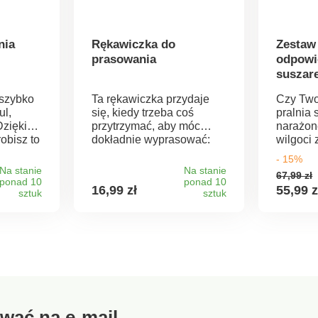
nia
Rękawiczka do
Zestaw
prasowania
odpowi
suszar
 szybko
Ta rękawiczka przydaje
Czy Two
ul,
się, kiedy trzeba coś
pralnia 
Dzięki
przytrzymać, aby móc
narażon
obisz to
dokładnie wyprasować:
wilgoci 
np. kieszenie, rękawy i
Zmniejs
- 15%
wiele innych. Chroni dłoń i
powietr
Na stanie
Na stanie
67,99 zł
ędzisz
nadgarstek.
Ten zes
ponad 10
ponad 10
16,99 zł
55,99 z
alnym
sztuk
sztuk
zamieni
kasz
bębnową
zafie.
kondens
nie.
gromadz
y” =
do późn
opróżni
t-
podłącz
e na
zaledwie
uzki,
zaciski
wać na e-mail
ch.
zapasow