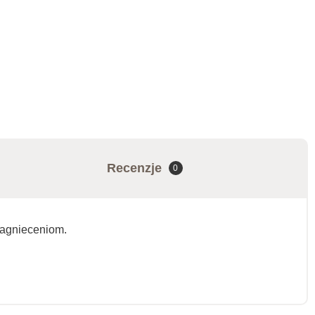
Recenzje
0
 zagnieceniom.