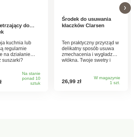
Środek do usuwania
etrzający do
kłaczków Clarsen
ek
ja kuchnia lub
Ten praktyczny przyrząd w
są regularnie
delikatny sposób usuwa
e na działanie
zmechacenia i wygładza
z suszarki?
włókna. Twoje swetry i
z wilgotność
inne dziergane ubrania
za w swoim domu.
będą jak nowe!
Na stanie
taw wentylacyjny
W magazynie
ponad 10
26,99 zł
ł
1 szt.
a każdą suszarkę
sztuk
 w suszarkę
acyjną. Woda
i się w pojemniku
iejszego
enia. Można go
yć do suszarki w
 kilka minut. 3
 węża i wąż
y w zestawie