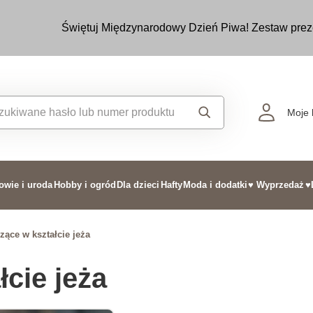
Świętuj Międzynarodowy Dzień Piwa! Zestaw prez
Moje 
owie i uroda
Hobby i ogród
Dla dzieci
Hafty
Moda i dodatki
♥ Wyprzedaż
♥
zące w kształcie jeża
łcie jeża