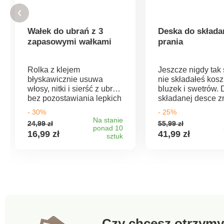
Wałek do ubrań z 3
Deska do składa
zapasowymi wałkami
prania
Rolka z klejem
Jeszcze nigdy tak
błyskawicznie usuwa
nie składałeś kosz
włosy, nitki i sierść z ubrań
bluzek i swetrów. 
bez pozostawiania lepkich
składanej desce zr
pozostałości. Idealna
w mgnieniu oka –
- 30%
- 25%
również do czyszczenia
precyzyjnie i bez
Na stanie
24,99 zł
55,99 zł
narzut, kanap i zasłon. W
zagnieceń. Oszcz
ponad 10
16,99 zł
41,99 zł
zestawie 3 zapasowe
sztuk
czas, a dzięki ide
rolki.
stosom prania zys
więcej miejsca w s
Precyzyjne składa
Wyrównane „komin
porządek w szafie.
Szybkie składanie 
shirtów itp. Idealn
koszule, t-shirty, bl
Czy chcesz otrzymy
swetry i wiele inny