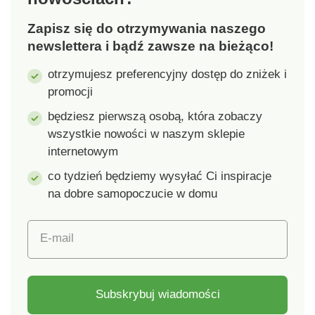
spowodowane
bezpieczeństwo.
Zapisz się do otrzymywania naszego
wilgocią. Materiał:
Konstrukcja palców
mikrofibra - 85%
skarpet utrzymuje
newslettera i bądź zawsze na bieżąco!
poliester, 15%
prawidłową
otrzymujesz preferencyjny dostęp do zniżek i
poliamid. Wymiary: 80
ruchomość palców i
promocji
x 40 cm. Do
zapewnia stopom
uprawiania sportu W
naturalną
będziesz pierwszą osobą, która zobaczy
podróży i w domu
swobodę.Materiał:80%
wszystkie nowości w naszym sklepie
Lekki i składany do
bawełna, 20%
internetowym
minimum Super
elastan.Uni rozmiary
miękkie i wygodne w
36 - 41 Idealne do jogi
co tydzień będziemy wysyłać Ci inspiracje
kontakcie ze skórą
i innych ćwiczeń Pięć
na dobre samopoczucie w domu
Wysoka zdolność
palców z otwartym
absorpcji Szybkie
palcem i podbiciem
E-mail
schnięcie Elastyczny
Antypoślizgowa
pasek do wieszania i
wkładka
wygodnego pakowania
Przyczepność i
bezpieczeństwo
Subskrybuj wiadomości