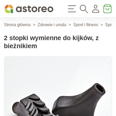
Strona główna
>
Zdrowie i uroda
>
Sport i fitness
>
Sprzę
2 stopki wymienne do kijków, z
bieżnikiem