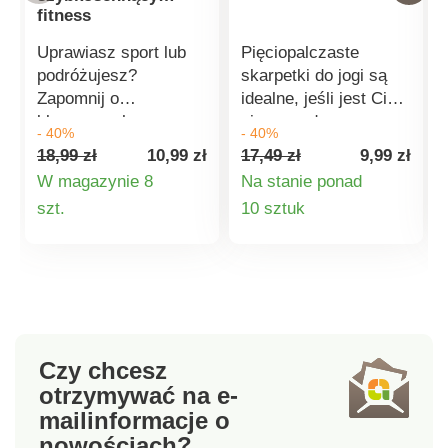
fitness
Uprawiasz sport lub
Pięciopalczaste
podróżujesz?
skarpetki do jogi są
Zapomnij o
idealne, jeśli jest Ci
klasycznych
zimno podczas
- 40%
- 40%
ręcznikach i spakuj
ćwiczeń lub jeśli
18,99 zł
10,99 zł
17,49 zł
9,99 zł
ręcznik fitness. Jest
Twoje stopy pocą się i
W magazynie 8
Na stanie ponad
lekki, bardzo miękki i
ślizgają. Dzięki
Szczegóły
Szczegóły
szt.
10 sztuk
przyjemny w dotyku.
otwartemu palcowi i
Ma właściwości
pięcie są niezwykle
produktu
produktu
ultrachłonne i jest
wygodne. Komfort jest
szybkoschnący.
dodatkowo
Ręcznik posiada
zwiększony przez
elastyczną pętlę do
antypoślizgowe
zawieszania i
wykończenie na
Czy chcesz
wygodnego
stopach, które
otrzymywać na e-
pakowania. Materiał
gwarantuje
mail
informacje o
jest odporny na
przyczepność do
nowościach?
zapachy
powierzchni i