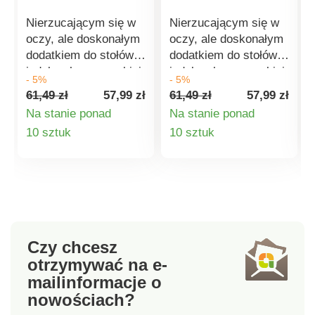
Nierzucającym się w
Nierzucającym się w
oczy, ale doskonałym
oczy, ale doskonałym
dodatkiem do stołów
dodatkiem do stołów
jadalnych są wysokiej
jadalnych są wysokiej
- 5%
- 5%
jakości obrusy. Obrus
jakości obrusy. Obrus
61,49 zł
57,99 zł
61,49 zł
57,99 zł
może zdziałać
może zdziałać
Na stanie ponad
Na stanie ponad
mistrzowską magię w
mistrzowską magię w
Szczegóły
Szczegóły
10 sztuk
10 sztuk
atmosferze
atmosferze
pomieszczenia i
pomieszczenia i
produktu
produktu
sprawić, że jedzenie
sprawić, że jedzenie
od razu smakuje
będzie smakować
jeszcze lepiej. Do
jeszcze lepiej. Do
wyboru 7 kolorów.
wyboru 7 kolorów.
Jakość materiału:
Jakość materiału:
Czy chcesz
100% poliester.
100% poliester.
otrzymywać na e-
Wymiary: 140 x 200
Wymiary: 140 x 200
mail
informacje o
cm.
cm.
nowościach?