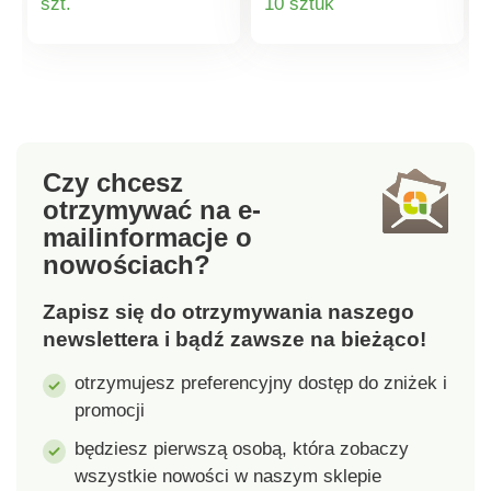
szt.
10 sztuk
atmosferze
atmosferze
pomieszczenia i
pomieszczenia i
produktu
produktu
sprawić, że jedzenie
sprawić, że jedzenie
będzie smakować
od razu smakuje
jeszcze lepiej. Do
jeszcze lepiej. Do
wyboru 7 kolorów.
wyboru 7 kolorów.
Jakość materiału:
Jakość materiału:
Czy chcesz
100% poliester.
100% poliester.
otrzymywać na e-
Wymiary: 140 x 200
Wymiary: 140 x 200
mail
informacje o
cm.
cm.
nowościach?
Zapisz się do otrzymywania naszego
newslettera i bądź zawsze na bieżąco!
otrzymujesz preferencyjny dostęp do zniżek i
promocji
będziesz pierwszą osobą, która zobaczy
wszystkie nowości w naszym sklepie