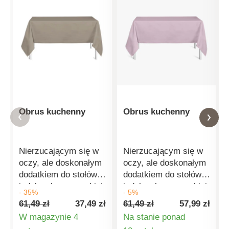
Obrus kuchenny
Obrus kuchenny
Nierzucającym się w
Nierzucającym się w
oczy, ale doskonałym
oczy, ale doskonałym
dodatkiem do stołów
dodatkiem do stołów
jadalnych są wysokiej
jadalnych są wysokiej
- 35%
- 5%
jakości obrusy. Obrus
jakości obrusy. Obrus
61,49 zł
37,49 zł
61,49 zł
57,99 zł
może zdziałać
może zdziałać
W magazynie 4
Na stanie ponad
mistrzowską magię w
mistrzowską magię w
Szczegóły
Szczegóły