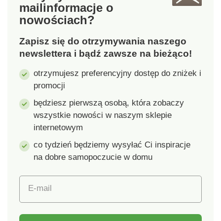
mail
informacje o
w zmywarceWymiary:
akrylOdporny na
nowościach?
szerokość 14 cm,
stłuczenia i
długość 16,5 cm,
ścieranieWymiary:
Zapisz się do otrzymywania naszego
wysokość 8 cm
24,8 x 24,8 x 11,9 cm.
newslettera i bądź zawsze na bieżąco!
otrzymujesz preferencyjny dostęp do zniżek i
promocji
będziesz pierwszą osobą, która zobaczy
wszystkie nowości w naszym sklepie
internetowym
co tydzień będziemy wysyłać Ci inspiracje
na dobre samopoczucie w domu
E-mail