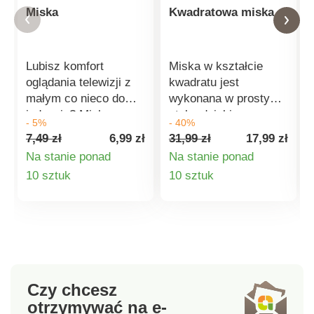
Miska
Kwadratowa miska
Lubisz komfort
Miska w kształcie
oglądania telewizji z
kwadratu jest
małym co nieco do
wykonana w prostym
jedzenia? Miska
stylu, dzięki czemu
- 5%
- 40%
wykonana z
pasuje do każdego
7,49 zł
6,99 zł
31,99 zł
17,99 zł
wytrzymałego, ale
domu. Jest niezwykle
Na stanie ponad
Na stanie ponad
lekkiego akrylu jest
praktyczna i można w
Szczegóły
Szczegóły
10 sztuk
10 sztuk
idealna do serwowania
niej podawać owoce,
ciastek, orzechów lub
warzywa, wypieki, a
produktu
produktu
oliwek.Niełatwo ją
także różne sałatki.
stłuc i jest odporna na
Wykonana jest z
zarysowaniaAntybakteryjne
trwałego,
wykończenie sprawia,
antybakteryjnego
że nadaje się do
akrylu.Kwadratowa
Czy chcesz
codziennego
miskaProsty i czysty
otrzymywać na e-
użytkuŁatwy do mycia
stylAntybakteryjny