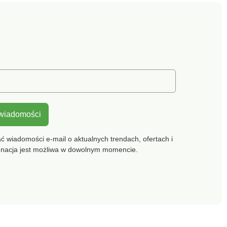
ka z przodu,
częściowe miseczki z
zne i regulowane z
bawełnianą podszewką
wełniany tył.
dla maksymalnego
rać w pralce.
komfortu. Boczne otwory
na wkładki usztywniające.
Wzmocnienie pod
pachami, aby ukryć
wszelkie blizny. Szeroki
dół pod biustem.
Wyściełane ramiączka z
podszewką z mikrofibry,
elastyczne z tyłu i
 wiadomości
regulowane. Elastyczny
tył. Standard 100 według
Oeko-Tex (nr CQ 1216/3).
 wiadomości e-mail o aktualnych trendach, ofertach i
Znak ten identyfikuje
gnacja jest możliwa w dowolnym momencie.
produkty tekstylne, które
zostały poddane testom
laboratoryjnym pod kątem
szerokiej gamy
szkodliwych substancji, a
produkt jest bezpieczny
poza obowiązującymi
normami. Można prać w