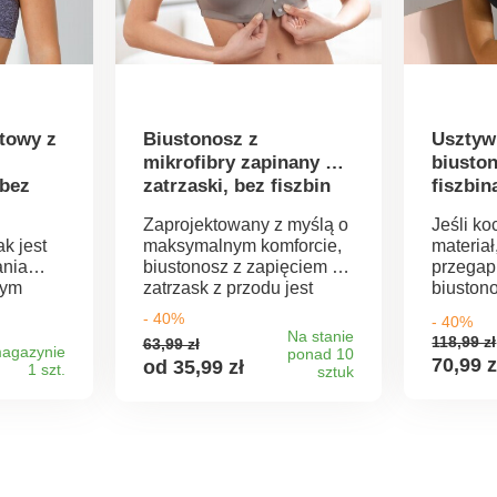
towy z
Biustonosz z
Usztyw
mikrofibry zapinany na
biusto
 bez
zatrzaski, bez fiszbin
fiszbin
Zaprojektowany z myślą o
Jeśli k
k jest
maksymalnym komforcie,
materiał
ania
biustonosz z zapięciem na
przegap
wym
zatrzask z przodu jest
biuston
ięciem
nieskazitelny! Bez fiszbin.
Coria m
- 40%
- 40%
 i
Podszewka z mikrofibry.
Lingerie
Na stanie
118,99 zł
63,99 zł
ej
Satynowe wykończenie
Wzmocni
agazynie
ponad 10
70,99 z
od 35,99 zł
1 szt.
ale
dekoltu. Zapięcie na
sztuk
w jednol
zatrzask z przodu.
Koronko
ę
Szeroka gumka pod
misecze
n.
biustem. Błyszczący,
wykończ
j
elastyczny przód,
dekolcie
kiem,
regulowane ramiączka z
Szeroki