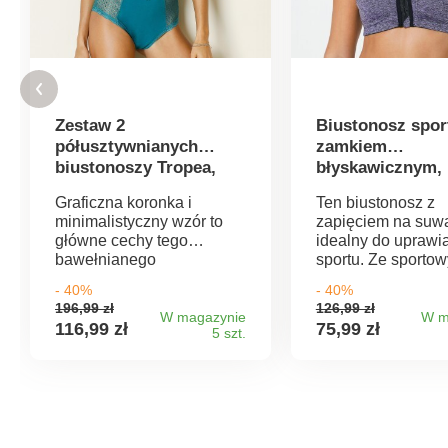
Zestaw 2
Biustonosz spor
półusztywnianych
zamkiem
biustonoszy Tropea,
błyskawicznym,
bez fiszbin
fiszbin
Graficzna koronka i
Ten biustonosz z
minimalistyczny wzór to
zapięciem na suwa
główne cechy tego
idealny do uprawi
bawełnianego
sportu. Ze sporto
biustonosza!
krojem z tyłu, zap
- 40%
- 40%
Półusztywniany, bez
na suwak z przodu
196,99 zł
126,99 zł
fiszbin, zapewnia
wykonany z miękki
W magazynie
W m
116,99 zł
75,99 zł
5 szt.
maksymalną miękkość.
mikrofibry, doskon
Półusztywniany bez
odprowadza pot i
fiszbin. Górna część
zapewnia swobod
miseczek wykonana z
ruchów. Bez fiszbi
elastycznej koronki. Dół
Miseczki z miękkie
miseczek z bawełnianego
mikrofibry z nadru