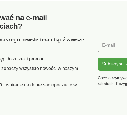
tyłu. Standard 100 według
ramiącz
ełna
Oeko-Tex (nr CQ 1216/3
elastyc
cie na
IFTH). Ten znak oznacza
tyłu. Ba
wać na e-mail
ny z
produkty tekstylne
Można p
gumka
poddane testom
ciach?
laboratoryjnym na
dealny
obecność szerokiej gamy
substancji szkodliwych, a
naszego newslettera i bądź zawsze
ej.
produkt jest bezpieczny w
E-mail
ce.
użyciu, wykraczając poza
obowiązujące normy.
ęp do zniżek i promocji
Można prać w pralce.
Subskrybuj
ra zobaczy wszystkie nowości w naszym
Chcę otrzymywać
rabatach. Rezy
i inspiracje na dobre samopoczucie w