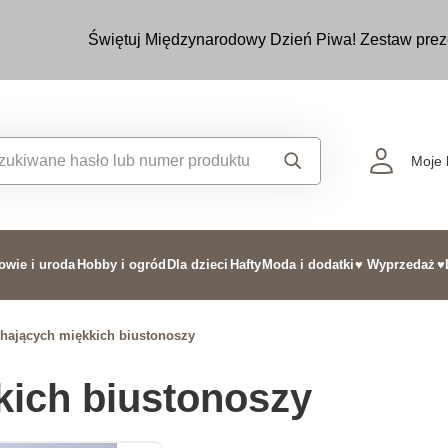
Świętuj Międzynarodowy Dzień Piwa! Zestaw prez
Moje 
owie i uroda
Hobby i ogród
Dla dzieci
Hafty
Moda i dodatki
♥ Wyprzedaż
♥
hających miękkich biustonoszy
kich biustonoszy