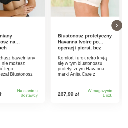
niany
Biustonosz protetyczny
nosz na
Havanna Ivoire po
ach
operacji piersi, bez
fiszbin
ochasz bawełniany
Komfort i urok retro kryją
, nie możesz
się w tym biustonoszu
ić tego
protetycznym Havanna
osza! Biustonosz
marki Anita Care z
arki Confidence
certyfikatem Oeko-Tex. Dla
. Z fiszbinami.
maksymalnego wsparcia i
ona konstrukcja
poczucia kobiecości.
Na stanie u
W magazynie
ł
267,99 zł
dostawcy
1 szt.
itym kolorze.
Biustonosz Havanna
wa górna część
marki Anita Care, bez
k. Kolorowe
fiszbin. Elastyczna
enia przy
kwiatowa koronka w stylu
 i na plecach.
retro. Wygodna mikrofibra
e, wzmocnione
dla oddychającej skóry. 3-