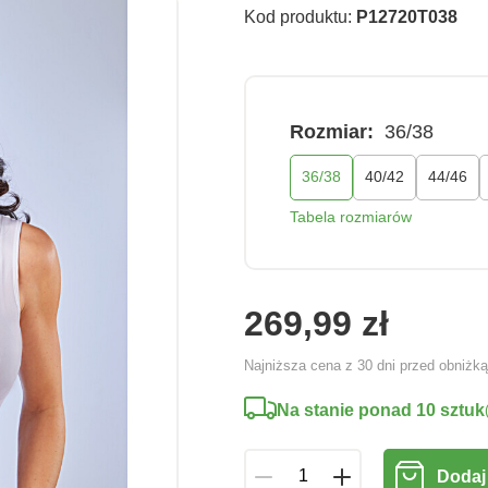
Kod produktu:
P12720T038
Rozmiar:
36/38
36/38
40/42
44/46
Tabela rozmiarów
269,99 zł
Najniższa cena z 30 dni przed obniżk
Na stanie ponad 10 sztuk
Dodaj