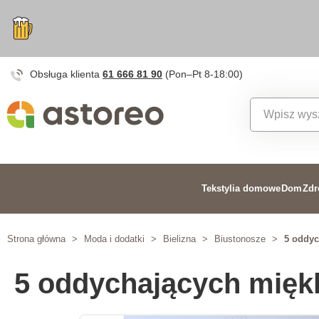
Obsługa klienta
61 666 81 90
(Pon–Pt 8-18:00)
Tekstylia domowe
Dom
Zdr
Strona główna
>
Moda i dodatki
>
Bielizna
>
Biustonosze
>
5 oddyc
5 oddychających mięk