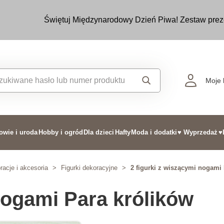
Świętuj Międzynarodowy Dzień Piwa! Zestaw prez
Moje 
owie i uroda
Hobby i ogród
Dla dzieci
Hafty
Moda i dodatki
♥ Wyprzedaż
♥
acje i akcesoria
>
Figurki dekoracyjne
>
2 figurki z wiszącymi nogami
nogami Para królików