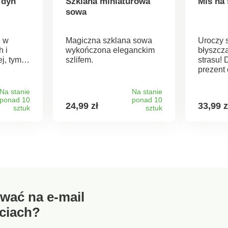
 dyń
Szklana miniaturowa
Miś na
sowa
e w
Magiczna szklana sowa
Uroczy 
h i
wykończona eleganckim
błyszcz
ej, tym
szlifem.
strasu!
prezent 
Na stanie
Na stanie
ponad 10
ponad 10
24,99 zł
33,99 z
sztuk
sztuk
wać na e-mail
ciach?