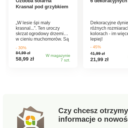
Ozdoba solarna
6 dekoracyjnych
Krasnal pod grzybkiem
„W lesie śpi mały
Dekoracyjne dyni
krasnal...”. Ten uroczy
różnych rozmiarac
skrzat ogrodowy drzemie
kolorach - im więc
w cieniu muchomorów. Są
lepiej!
zasilane energią
- 45%
- 30%
słoneczną, dzięki czemu
84,99 zł
41,99 zł
wieczorem rozjaśnią Twój
W magazynie
58,99 zł
21,99 zł
7 szt.
ogród, a ponadto mogą
służyć jako wanienka dla
ptaków i karmnik. Napęd
słoneczny. Kolorowa
dekoracja ogrodowa.
Muchomurki świecą od
spodu. Odporne na
warunki atmosferyczne.
Czy chcesz otrzymy
informacje o nowoś