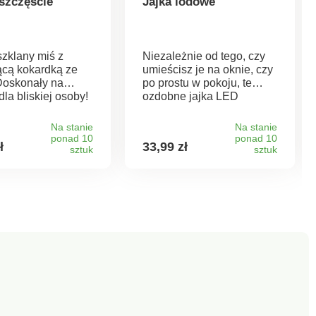
 szczęście
Jajka lodowe
szklany miś z
Niezależnie od tego, czy
ącą kokardką ze
umieścisz je na oknie, czy
 Doskonały na
po prostu w pokoju, te
dla bliskiej osoby!
ozdobne jajka LED
rozjaśnią święta
wielkanocne uroczystym
Na stanie
Na stanie
blaskiem. Zasilanie 3
ponad 10
ponad 10
ł
33,99 zł
sztuk
bateriami mikro AAA, 1,5
sztuk
V (nie wchodzą w skład
zestawu). 15 diod LED. W
zestawie przyssawka +
zawieszka. Zasilanie
bateryjne. Zamów
również: 3 baterie mikro
AAA 1,5 V 359490. Eldo.