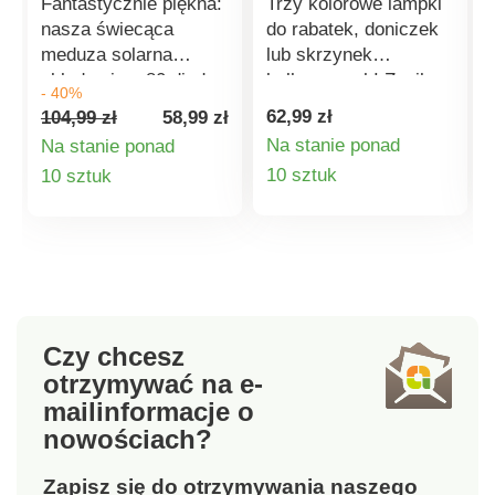
Fantastycznie piękna:
Trzy kolorowe lampki
nasza świecąca
do rabatek, doniczek
meduza solarna
lub skrzynek
składa się z 80 diod
balkonowych! Zasilane
- 40%
LED! Światła tańczą
energią słoneczną, nie
62,99 zł
104,99 zł
58,99 zł
na filigranowych
zużywają energii
Na stanie ponad
Na stanie ponad
mackach niczym
elektrycznej.
Szczegóły
Szczegóły
10 sztuk
10 sztuk
świetliki w ciemności.
Bez żadnych kosztów
produktu
produktu
energii elektrycznej!
Czy chcesz
otrzymywać na e-
mail
informacje o
nowościach?
Zapisz się do otrzymywania naszego