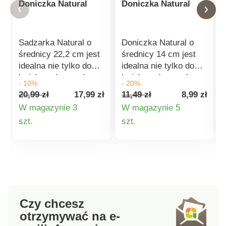
Doniczka Natural
Doniczka Natural
Sadzarka Natural o
Doniczka Natural o
średnicy 22,2 cm jest
średnicy 14 cm jest
idealna nie tylko do
idealna nie tylko do
każdego domu, ale
każdego domu, ale
- 10%
- 20%
także na balkony i
także na balkony i
20,99 zł
17,99 zł
11,49 zł
8,99 zł
tarasy. Kwiaty lub
tarasy. Kwiaty lub
W magazynie 3
W magazynie 5
zioła będą wyglądać
zioła będą wyglądać
Szczegóły
Szczegóły
szt.
szt.
świetnie w każdej z
świetnie w każdej z
nich. Wymiary:
nich. Wymiary:
produktu
produktu
średnica 22,2 cm,
średnica 14 cm,
wysokość 24 cm.
wysokość 12,8 cm.
Sadzarka Natur
Sadzarka Natur
Imitacja rattanu
Imitacja rattanu
Średnica 22,2 cm,
Średnica 14 cm,
Czy chcesz
wysokość 24 cm
wysokość 12,8 cm
otrzymywać na e-
Włoska jakość Wybór
Włoska jakość Wybór