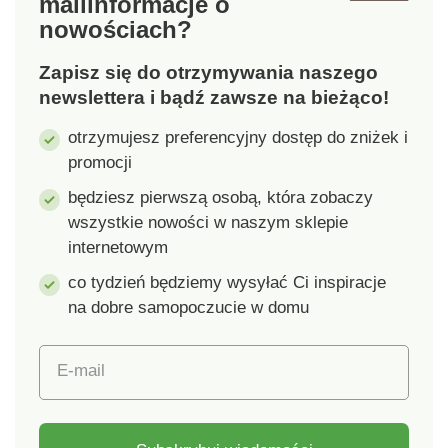
mail
informacje o
na umyte kubki i
również pojemnik z
nowościach?
talerze. Tacka
tym, co musisz mieć
ociekowa jest
często pod ręką lub
Zapisz się do otrzymywania naszego
oddzielna i można ją
detergent. Haczyki do
łatwo opróżnić
zawieszenia
newslettera i bądź zawsze na bieżąco!
Konserwacja jest
znajdziesz w naszym
otrzymujesz preferencyjny dostęp do zniżek i
łatwa, tacę ociekową
sklepie internetowym.
promocji
można również myć w
Materiał: chrom.
zmywarce. Nie
Wymiary: 14 x 10 x 22
będziesz pierwszą osobą, która zobaczy
zalecamy używania
cm.
wszystkie nowości w naszym sklepie
ostrych przedmiotów
internetowym
do czyszczenia!
co tydzień będziemy wysyłać Ci inspiracje
na dobre samopoczucie w domu
E-mail