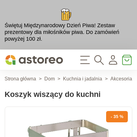
Świętuj Międzynarodowy Dzień Piwa! Zestaw
prezentowy dla miłośników piwa. Do zamówień
powyżej 100 zł.
Strona główna
>
Dom
>
Kuchnia i jadalnia
>
Akcesoria d
Koszyk wiszący do kuchni
- 35 %