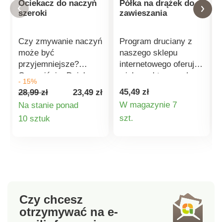
Ociekacz do naczyń
Półka na drążek do
szeroki
zawieszania
Czy zmywanie naczyń
Program druciany z
może być
naszego sklepu
przyjemniejsze?
internetowego oferuje
Oczywiście. Dzielony
wiele praktycznych
- 15%
ociekacz na sztućce
akcesoriów. Jednym z
45,49 zł
28,99 zł
23,49 zł
to odpowiedni
nich jest półka na
W magazynie 7
Na stanie ponad
pomocnik w
wieszak. Pomoże ona
Szczegóły
Szczegóły
szt.
10 sztuk
utrzymaniu porządku
w przejrzystej
w zlewie. Materiał:
organizacji kuchni i
produktu
produktu
tworzywo sztuczne
obszaru wokół blatu
Wymiary: 45 x 37 x 8
roboczego. Można w
cm Przegródki mogą
niej przechowywać
pomieścić do 12
wszystko, co jest pod
talerzy, dwie
ręką. Jest idealna na
Czy chcesz
przegródki na sztućce
przybory kuchenne.
otrzymywać na e-
i oddzielną przegródkę
Jednak może to być