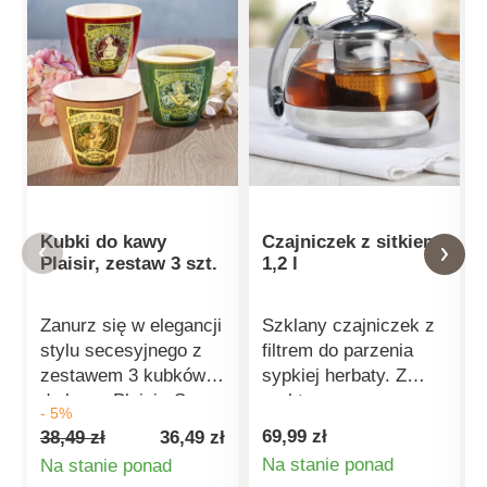
Kubki do kawy
Czajniczek z sitkiem,
Plaisir, zestaw 3 szt.
1,2 l
Zanurz się w elegancji
Szklany czajniczek z
stylu secesyjnego z
filtrem do parzenia
zestawem 3 kubków
sypkiej herbaty. Z
do kawy Plaisir. Są
praktycznym
- 5%
różnokolorowe, każdy
chromowanym
69,99 zł
38,49 zł
36,49 zł
z innym secesyjnym
uchwytem i pokrywką,
Na stanie ponad
Na stanie ponad
motywem, wykonane
która może być
Szczegóły
Szczegóły