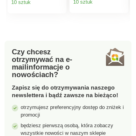
10 sztuk
10 sztuk
z wysokiej jakości
również używana do
porcelany New Bone,
przechowywania sitka
produktu
produktu
każdy o pojemności
do herbaty.
350 ml. Rozkoszuj się
Pojemność: 1,2 l.
różnymi rodzajami
kawy – cappuccino,
latte macchiato itd.
Czy chcesz
Doskonałe jako
otrzymywać na e-
prezent dla kolegów,
mail
informacje o
przyjaciół czy rodziny.
nowościach?
Nadają się do
zmywarki i
Zapisz się do otrzymywania naszego
mikrofalówki. Materiał:
porcelana.
newslettera i bądź zawsze na bieżąco!
Pojemność: 350 ml.
otrzymujesz preferencyjny dostęp do zniżek i
promocji
będziesz pierwszą osobą, która zobaczy
wszystkie nowości w naszym sklepie