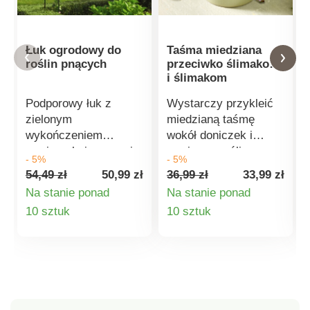
Łuk ogrodowy do
Taśma miedziana
roślin pnących
przeciwko ślimakom
i ślimakom
Podporowy łuk z
Wystarczy przykleić
zielonym
miedzianą taśmę
wykończeniem
wokół doniczek i
powierzchni zapewnia
wanien, a rośliny
- 5%
- 5%
roślinom pnącym
zostaną oszczędzone.
54,49 zł
50,99 zł
36,99 zł
33,99 zł
długotrwałe i stabilne
Metalowa taśma
Na stanie ponad
Na stanie ponad
podparcie. Jest
powoduje porażenie i
Szczegóły
Szczegóły
10 sztuk
10 sztuk
odporny na warunki
odstrasza ślimaki.
atmosferyczne oraz
produktu
produktu
rdzę, a jego solidna
konstrukcja jest
wystarczająco
wytrzymała.