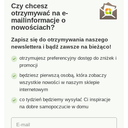
Dostarczany z
Czy chcesz
instrukcją montażu
otrzymywać na e-
oraz zestawem
mail
informacje o
elementów łączących.
nowościach?
Materiał: metal
lakierowany. Wymiary:
Zapisz się do otrzymywania naszego
140 x 38 x 240 cm.
newslettera i bądź zawsze na bieżąco!
otrzymujesz preferencyjny dostęp do zniżek i
promocji
będziesz pierwszą osobą, która zobaczy
wszystkie nowości w naszym sklepie
internetowym
co tydzień będziemy wysyłać Ci inspiracje
na dobre samopoczucie w domu
E-mail