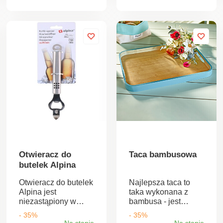
róż i ciepłymi białymi
diodami LED dodaje
wyjątkowego blasku
każdemu, bez
względu na okazję.
Z 2 trybami
świecenia: światłem
ciągłym i migającym.
Napęd słoneczny. 20
diod LED o ciepłym
białym świetle i
kwiatach. Ze
światłem ciągłym +
migającym. Również
na specjalne okazje.
Otwieracz do
Taca bambusowa
butelek Alpina
Otwieracz do butelek
Najlepsza taca to
Alpina jest
taka wykonana z
niezastąpiony w
bambusa - jest
domu.
ładna, wytrzymała i
- 35%
- 35%
wyróżnia ją
Na stanie
Na stanie