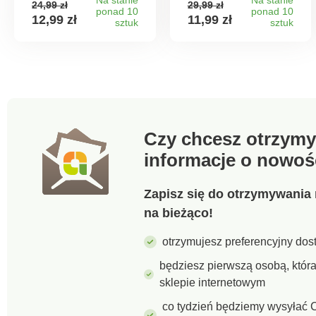
24,99 zł
29,99 zł
packi w 2 rozmiarach
Twój piękny
ponad 10
ponad 10
12,99 zł
11,99 zł
z nieprzywierającą
sztuk
drewniany stół,
sztuk
powierzchnią. Dzięki
polecamy Ci te
nim możesz
odporne na wysoką
wykańczać swoje
temperaturę
ciasta jak prawdziwy
podkładki. Łatwe w
cukiernik - bez
utrzymaniu. 25 x 19
pęcherzyków
cm. ø 21 cm. 49 x 27
powietrza i
cm. Oszczędzasz.
przywierania.
Czy chcesz otrzymy
informacje o nowoś
Zapisz się do otrzymywania 
na bieżąco!
otrzymujesz preferencyjny dost
będziesz pierwszą osobą, któ
sklepie internetowym
co tydzień będziemy wysyłać C