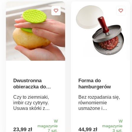
Dwustronna
Forma do
obieraczka do
hamburgerów
ziemniaków
Czy to ziemniaki,
Bez rozpadania się,
imbir czy cytryny.
równomiernie
Usuwa skórki z
usmażone i
owoców i warzyw
uformowane, takie
szybko, bezpiecznie
jakie powinny być!
W
W
i bez większych strat.
Aby uzyskać
magazynie
magazynie
23,99 zł
44,99 zł
Ergonomiczny,
7 szt.
doskonałe burgery,
3 szt.