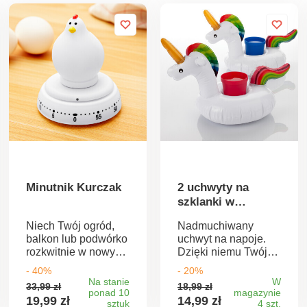
Minutnik Kurczak
2 uchwyty na
szklanki w
kształcie
Niech Twój ogród,
Nadmuchiwany
jednorożca
balkon lub podwórko
uchwyt na napoje.
rozkwitnie w nowym
Dzięki niemu Twój
świetle. Ta
ulubiony napój
- 40%
- 20%
elegancka lampa
będzie zawsze pod
Na stanie
W
33,99 zł
18,99 zł
solarna z 20
ręką.
ponad 10
magazynie
19,99 zł
14,99 zł
kremowymi płatkami
sztuk
4 szt.