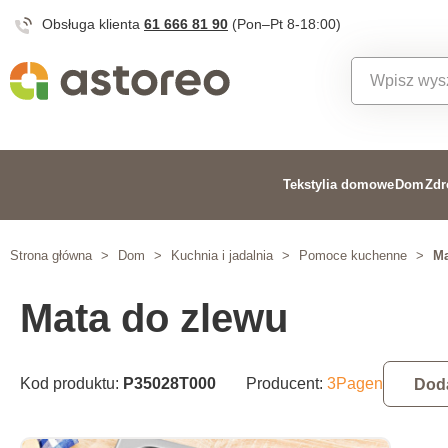
Obsługa klienta
61 666 81 90
(Pon–Pt 8-18:00)
Tekstylia domowe
Dom
Zdr
Strona główna
>
Dom
>
Kuchnia i jadalnia
>
Pomoce kuchenne
>
Ma
Mata do zlewu
Kod produktu:
P35028T000
Producent:
3Pagen
Dod