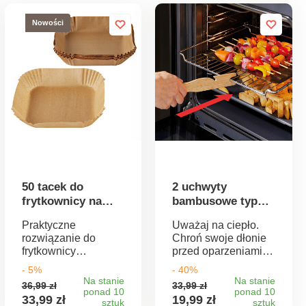
Nowości
50 tacek do
2 uchwyty
frytkownicy na
bambusowe typu
gorące powietrze
„pchnij i
Praktyczne
Uważaj na ciepło.
pociągnij”
rozwiązanie do
Chroń swoje dłonie
frytkownicy
przed oparzeniami -
beztłuszczowej!
nawet bez rękawic
- 5%
- 40%
Neutralne
kuchennych. Dzięki
Na stanie
Na stanie
36,99 zł
33,99 zł
zapachowo i
tym bambusowym
ponad 10
ponad 10
33,99 zł
19,99 zł
smakowo wkłady
sztuk
uchwytom możesz
sztuk