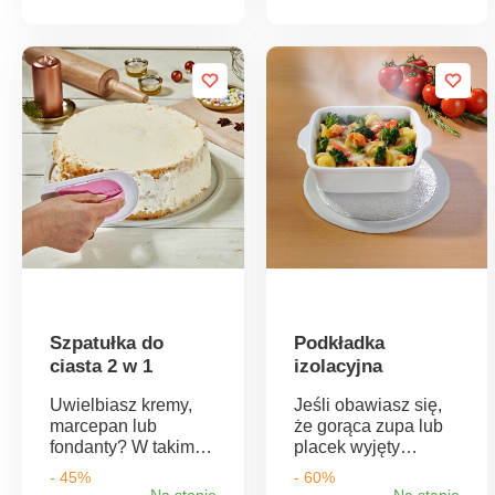
bezpieczny. Bez
wystarczy napełnić
ostrza. Szybki i
prasę mielonym
dokładny. Minimalna
mięsem i docisnąć.
ilość odpadów.
W zestawie 100
arkuszy
nieprzywierającego
papieru.
Szpatułka do
Podkładka
ciasta 2 w 1
izolacyjna
Uwielbiasz kremy,
Jeśli obawiasz się,
marcepan lub
że gorąca zupa lub
fondanty? W takim
placek wyjęty
razie potrzebujesz
właśnie z piekarnika
- 45%
- 60%
tej profesjonalnej
mogą uszkodzić
Na stanie
Na stanie