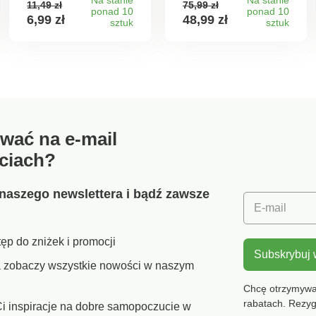
11,49 zł
75,99 zł
wyjątkowo długa
ponad 10
ponad 10
6,99 zł
48,99 zł
sztuk
żywotność.
sztuk
wać na e-mail
ciach?
naszego newslettera i bądź zawsze
E-mail
ęp do zniżek i promocji
Subskrybuj
ra zobaczy wszystkie nowości w naszym
Chcę otrzymywać
rabatach. Rezy
i inspiracje na dobre samopoczucie w