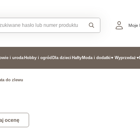
Moje 
owie i uroda
Hobby i ogród
Dla dzieci
Hafty
Moda i dodatki
♥ Wyprzedaż
♥
ta do zlewu
aj ocenę