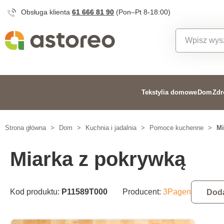
Obsługa klienta
61 666 81 90
(Pon–Pt 8-18:00)
Tekstylia domowe
Dom
Zdr
Strona główna
>
Dom
>
Kuchnia i jadalnia
>
Pomoce kuchenne
>
Mi
Miarka z pokrywką
Kod produktu:
P11589T000
Producent:
3Pagen
Doda