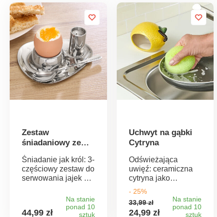
Zestaw
Uchwyt na gąbki
śniadaniowy ze
Cytryna
stali nierdzewnej z
Śniadanie jak król: 3-
Odświeżająca
jajkiem
częściowy zestaw do
uwięź: ceramiczna
serwowania jajek na
cytryna jako
śniadanie w
higieniczna
- 25%
wyjątkowo elegancki
zmywalna półka do
Na stanie
Na stanie
33,99 zł
sposób. W
suszenia gąbki do
ponad 10
ponad 10
44,99 zł
24,99 zł
komplecie taca,
sztuk
naczyń. Chroni blat
sztuk