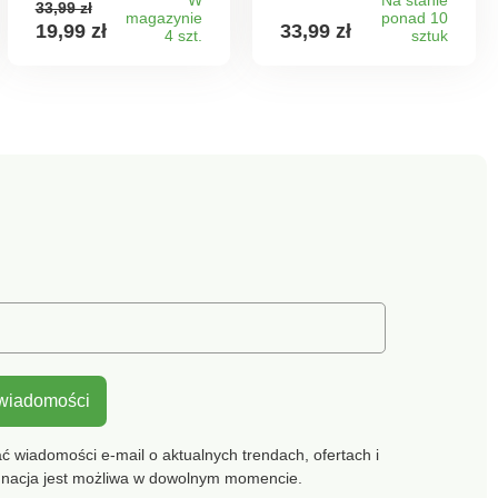
sztuczne bezpieczne
33,99 zł
głośno oznajmiając
grudek. Z szerokim,
magazynie
ponad 10
dla zdrowia.
19,99 zł
33,99 zł
to donośnym
4 szt.
poręcznym
sztuk
Wymiary: średnica
dzwonkiem.
uchwytem. Solidny,
25 cm, wysokość
trwały i łatwy do
17,5 cm, pojemność
czyszczenia.
4,4 l. -Doskonale
usuwa nadmiar
wody Nadaje się do
liści sałaty, różnych
warzyw, szpinaku,
ziół, zielonych liści i
owoców Wygodna
obsługa, łatwa
konserwacja i
czyszczenie
 wiadomości
 wiadomości e-mail o aktualnych trendach, ofertach i
gnacja jest możliwa w dowolnym momencie.