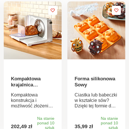
Kompaktowa
Forma silikonowa
krajalnica
Sowy
elektryczna
Kompaktowa
Ciastka lub babeczki
konstrukcja i
w kształcie sów?
możliwość złożenia
Dzięki tej formie do
w celu
pieczenia możesz
zaoszczędzenia
upiec aż 6 za jednym
Na stanie
Na stanie
miejsca - oto nasza
razem. Twoi goście
ponad 10
ponad 10
202,49 zł
35,99 zł
uniwersalna
sztuk
będą zachwyceni.
sztuk