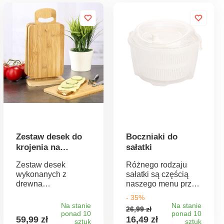
Zestaw desek do
Boczniaki do
krojenia na
sałatki
drew.stojaku
Zestaw desek
Różnego rodzaju
wykonanych z
sałatki są częścią
drewna
naszego menu przez
bambusowego, które
cały rok. Aby
- 35%
charakteryzuje się
zachować ich świeży
Na stanie
Na stanie
26,99 zł
mocną strukturą i
wygląd, ale przede
ponad 10
ponad 10
59,99 zł
16,49 zł
trwałością. Bambus
sztuk
wszystkim doskonały
sztuk