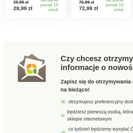
29,99 zł
76,99 zł
uchwytami
ponad 10
ponad 10
28,99 zł
72,99 zł
sztuk
wykonane są z
sztuk
wytrzymałej
porcelany. Podstawa
wykonana jest z
wysokiej jakości
drewna
bambusowego.
Pojemność: 3 x 180
ml. Wymiary:
Czy chcesz otrzymy
podstawa ok. 29 cm,
informacje o nowoś
szerokość każdego
spodka ok. 9 cm,
wysokość ok. 7 cm.
Zapisz się do otrzymywania 
Zestaw do
serwowania 3
na bieżąco!
porcelanowe miski z
uchwytami
otrzymujesz preferencyjny dost
Podstawka
bambusowa
będziesz pierwszą osobą, któ
sklepie internetowym
co tydzień będziemy wysyłać C