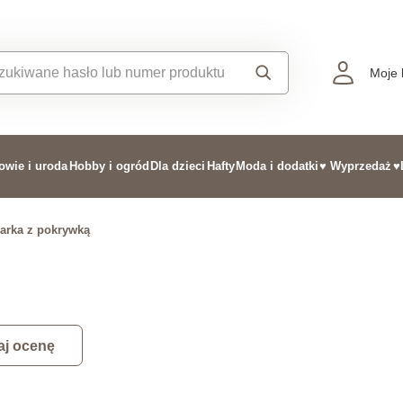
Moje 
owie i uroda
Hobby i ogród
Dla dzieci
Hafty
Moda i dodatki
♥ Wyprzedaż
♥
arka z pokrywką
j ocenę