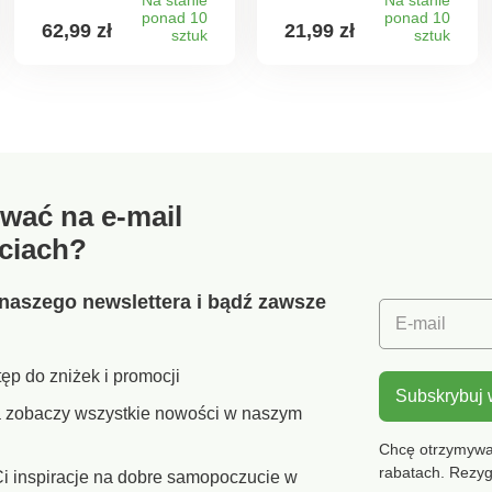
ślizgania i
- bez ryzyka
ponad 10
ponad 10
62,99 zł
21,99 zł
przewracania.
sztuk
skaleczenia się.
sztuk
wać na e-mail
ciach?
naszego newslettera i bądź zawsze
E-mail
ęp do zniżek i promocji
Subskrybuj
ra zobaczy wszystkie nowości w naszym
Chcę otrzymywać
rabatach. Rezy
i inspiracje na dobre samopoczucie w