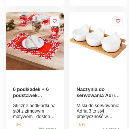
pojemnik na jajka,
przed zamoczeniem
łyżka i solniczka ze
i utrzymuje porządek
stali nierdzewnej -
w kuchni.
błyszczące,
Dekoracyjna i
eleganckie i łatwe do
praktyczna. Tacka do
czyszczenia.
odprowadzania
wody. Zakrywa
gąbkę. Higienicznie
zmywalna.
6 podkładek + 6
Naczynia do
podstawek
serwowania Adria
Snowflakes
3 el.
Śliczne podkładki na
Miski do serwowania
stół z zimowym
Adria 3 to styl i
motywem - dostępne
praktyczność w
tylko u nas!
jednym. Miski z
- 3%
- 5%
praktycznymi
Na stanie
Na stanie