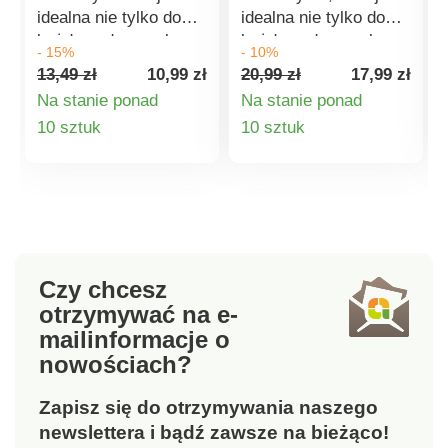
idealna nie tylko do
idealna nie tylko do
każdego domu, ale
każdego domu, ale
- 15%
- 10%
także na balkony i
także na balkony i
13,49 zł
10,99 zł
20,99 zł
17,99 zł
tarasy. Kwiaty lub
tarasy. Kwiaty lub
Na stanie ponad
Na stanie ponad
zioła będą wyglądać
zioła będą wyglądać
Szczegóły
Szczegóły
10 sztuk
10 sztuk
świetnie w każdej z
świetnie w każdej z
nich. Wymiary:
nich. Wymiary:
n
produktu
produktu
średnica 19 cm,
średnica 22,2 cm,
wysokość 12,8 cm.
wysokość 24 cm.
Sadzarka Natur
Doniczka Natur
Imitacja rattanu
Imitacja rattanu
Średnica 19 cm,
Średnica 22,2 cm,
Czy chcesz
wysokość 17,5 cm
wysokość 24 cm
otrzymywać na e-
Włoska jakość Wybór
Włoska jakość Wybór
mail
informacje o
kolorów
kolorów
nowościach?
Zapisz się do otrzymywania naszego
newslettera i bądź zawsze na bieżąco!