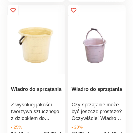
produktu
sprzątanie. W dolnej
rzepów Delikatny i
części znajduje się
bardzo łagodny dla
rączka, która idealnie
wszystkich rodzajów
sprawdzi się
podłóg Materiał:
szczególnie przy
mikrofibra Wymiary:
wylewaniu zawartości
32 x 12 x 10 cm
wiadra.
Wiadro do sprzątania
Wiadro do sprzątania
Z wysokiej jakości
Czy sprzątanie może
tworzywa sztucznego
być jeszcze prostsze?
z dziobkiem do
Oczywiście! Wiadro
wylewania. W dolnej
wykonane z wysokiej
- 25%
- 20%
części znajduje się
jakości elastycznego