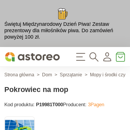
Świętuj Międzynarodowy Dzień Piwa! Zestaw
prezentowy dla miłośników piwa. Do zamówień
powyżej 100 zł.
Strona główna
>
Dom
>
Sprzątanie
>
Mopy i środki czyst
Pokrowiec na mop
Kod produktu:
P19981T000
Producent:
3Pagen