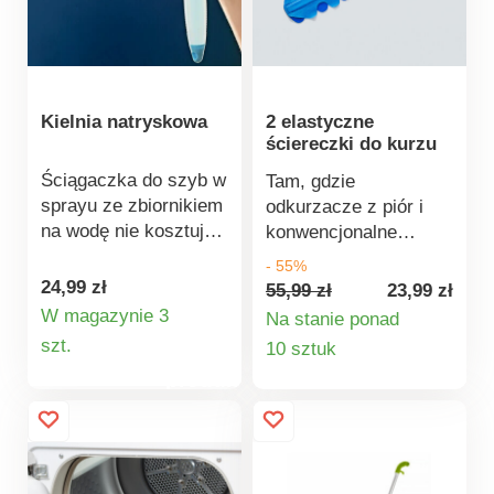
kamienia.
Kielnia natryskowa
2 elastyczne
ściereczki do kurzu
Ściągaczka do szyb w
Tam, gdzie
sprayu ze zbiornikiem
odkurzacze z piór i
na wodę nie kosztuje
konwencjonalne
wiele wysiłku ani
odkurzacze zawodzą,
- 55%
pieniędzy. Sprawia, że
elastyczny odkurzacz
24,99 zł
55,99 zł
23,99 zł
mycie okien staje się
jest
W magazynie 3
Na stanie ponad
przyjemnością!
Szczegóły
bezkonkurencyjny: w
Szczegóły
szt.
10 sztuk
rogach i szczelinach,
produktu
produktu
pod szafkami, za
grzejnikami i nie tylko.
Wyjątkowo płaska,
przyjemnie lekka i
antystatyczna.