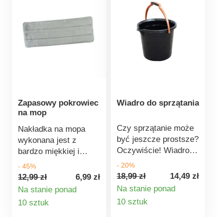
Zapasowy pokrowiec
Wiadro do sprzątania
na mop
Czy sprzątanie może
Nakładka na mopa
być jeszcze prostsze?
wykonana jest z
Oczywiście! Wiadro
bardzo miękkiej i
wykonane z wysokiej
delikatnej mikrofibry.
- 20%
- 45%
jakości elastycznego
Można ją łatwo
18,99 zł
14,49 zł
12,99 zł
6,99 zł
tworzywa sztucznego
zakładać, zdejmować i
Na stanie ponad
Na stanie ponad
z dziubkiem do
prać. Mocowana do
Szczegóły
Szczegóły
10 sztuk
10 sztuk
wylewania ułatwi
mopa za pomocą
produktu