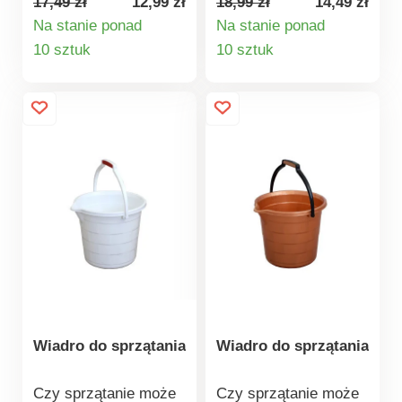
17,49 zł
12,99 zł
18,99 zł
14,49 zł
rączka, która idealnie
tworzywa sztucznego
Na stanie ponad
Na stanie ponad
sprawdzi się
z dziubkiem do
Szczegóły
Szczegóły
10 sztuk
10 sztuk
szczególnie przy
wylewania ułatwi
produktu
produktu
wylewaniu zawartości
sprzątanie. W dolnej
wiadra. Z
części znajduje się
wytrzymałego i
rączka, która idealnie
elastycznego
sprawdzi się
tworzywa sztucznego.
szczególnie przy
Wymiary: 31,5 x 30 x
wylewaniu zawartości
25 cm. Pojemność 9 l.
wiadra.
Wiadro do sprzątania
Wiadro do sprzątania
Czy sprzątanie może
Czy sprzątanie może