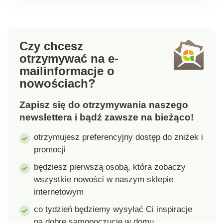
mopowi. Dzięki
dźwigni rozpylającej
bezpośrednio na
uchwycie można
Czy chcesz
precyzyjnie dozować
otrzymywać na e-
niezbędny środek
mail
informacje o
czyszczący
nowościach?
bezpośrednio z
dołączonego
Zapisz się do otrzymywania naszego
pojemnika. Materiał :
newslettera i bądź zawsze na bieżąco!
metal, tworzywo
sztuczne. Wymiary :
otrzymujesz preferencyjny dostęp do zniżek i
128 x 38 x 11,5 cm.
promocji
Zdejmowany zbiornik
na wodę o pojemności
będziesz pierwszą osobą, która zobaczy
640 ml Miękki uchwyt
wszystkie nowości w naszym sklepie
z pianki Zdejmowana
internetowym
ściereczka z
co tydzień będziemy wysyłać Ci inspiracje
mikrofibry Składany,
na dobre samopoczucie w domu