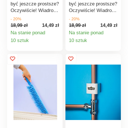
być jeszcze prostsze?
być jeszcze prostsze?
Oczywiście! Wiadro
Oczywiście! Wiadro
wykonane z wysokiej
wykonane z wysokiej
- 20%
- 20%
jakości elastycznego
jakości elastycznego
18,99 zł
14,49 zł
18,99 zł
14,49 zł
tworzywa sztucznego
tworzywa sztucznego
Na stanie ponad
Na stanie ponad
z dziubkiem do
z dziubkiem do
Szczegóły
Szczegóły
10 sztuk
10 sztuk
wylewania ułatwi
wylewania ułatwi
produktu
produktu
sprzątanie. W dolnej
sprzątanie. W dolnej
części znajduje się
części znajduje się
rączka, która idealnie
rączka, która idealnie
sprawdzi się
sprawdzi się
szczególnie przy
szczególnie przy
wylewaniu zawartości
wylewaniu zawartości
wiadra.
wiadra.