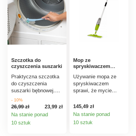
Magicznie przyciąga i
zatrzymuje kurz,
kłaczki i włosy. Może
być używana na
mokro lub sucho.
PP/poliester, 80 x 14 x
1 cm każda Bardzo
płaska + przegubowa
Szczotka do
Mop ze
Idealna do trudno
czyszczenia suszarki
spryskiwaczem
dostępnych miejsc
Limonka
Bez włosów +
Praktyczna szczotka
Używanie mopa ze
antystatyczna Nie
do czyszczenia
spryskiwaczem
przyciąga kurzu
suszarki bębnowej.
sprawi, że mycie
Skutecznie usuwa
podłogi stanie się
- 10%
nitki i kurz, kryjące się
niemal zabawą. A
145,49 zł
26,99 zł
23,99 zł
w uszczelkach i
wszystko to bez
Na stanie ponad
Na stanie ponad
zakamarkach.
wiadra, mokrych rąk i
Szczegóły
Szczegóły
10 sztuk
10 sztuk
schylania się dzięki
produktu
produktu
łatwemu w użyciu