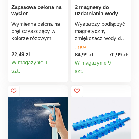
Zapasowa osłona na
2 magnesy do
wycior
uzdatniania wody
Wymienna osłona na
Wystarczy podłączyć
pręt czyszczący w
magnetyczny
kolorze różowym.
zmiękczacz wody do
rury doprowadzającej
- 15%
zimną wodę. Silne
22,49 zł
84,99 zł
70,99 zł
pole magnetyczne
W magazynie 1
W magazynie 9
zmienia właściwości
Szczegóły
Szczegóły
szt.
szt.
fizyczne wody. Żadne
produktu
produktu
chemikalia nie
wpływają na smak
wody. Działa
wyłącznie fizycznie.
Zapobieganie
osadzaniu się
kamienia. Zmiękcza
wodę i zapobiega
osadzaniu się