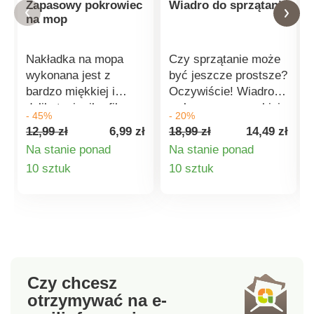
Zapasowy pokrowiec
Wiadro do sprzątania
na mop
Nakładka na mopa
Czy sprzątanie może
wykonana jest z
być jeszcze prostsze?
bardzo miękkiej i
Oczywiście! Wiadro
delikatnej mikrofibry.
wykonane z wysokiej
- 45%
- 20%
Można ją łatwo
jakości elastycznego
12,99 zł
6,99 zł
18,99 zł
14,49 zł
zakładać, zdejmować i
tworzywa sztucznego
Na stanie ponad
Na stanie ponad
prać. Mocowana do
z dziubkiem do
Szczegóły
Szczegóły
10 sztuk
10 sztuk
mopa za pomocą
wylewania ułatwi
rzepów Delikatny i
sprzątanie. W dolnej
produktu
produktu
bardzo łagodny dla
części znajduje się
wszystkich rodzajów
rączka, która idealnie
podłóg Materiał:
sprawdzi się
mikrofibra Wymiary:
szczególnie przy
32 x 12 x 10 cm
wylewaniu zawartości
Czy chcesz
wiadra.
otrzymywać na e-