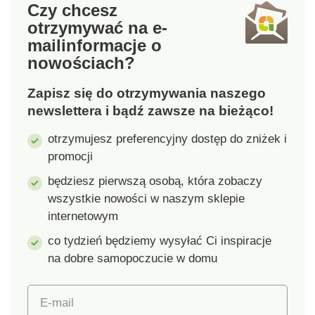
Czy chcesz
wyjątkowy. Każda
otrzymywać na e-
sztuka jest unikatowa.
mail
informacje o
nowościach?
Zapisz się do otrzymywania naszego
newslettera i bądź zawsze na bieżąco!
otrzymujesz preferencyjny dostęp do zniżek i
promocji
będziesz pierwszą osobą, która zobaczy
wszystkie nowości w naszym sklepie
internetowym
co tydzień będziemy wysyłać Ci inspiracje
na dobre samopoczucie w domu
E-mail