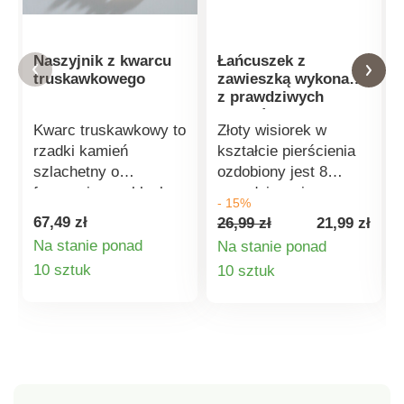
Naszyjnik z kwarcu
Łańcuszek z
truskawkowego
zawieszką wykonaną
z prawdziwych
szafirów
Kwarc truskawkowy to
Złoty wisiorek w
rzadki kamień
kształcie pierścienia
szlachetny o
ozdobiony jest 8
fascynującym blasku.
prawdziwymi
- 15%
Według kamiennej
szafirami o łącznej
67,49 zł
26,99 zł
21,99 zł
medycyny łagodzi on
masie 0,15 karata.
Na stanie ponad
Na stanie ponad
strach i stres oraz
Długość 46 cm + 5 cm
Szczegóły
Szczegóły
10 sztuk
10 sztuk
zapewnia noszącej go
przedłużenia, z
osobie spokój i
bezpiecznym
produktu
produktu
miłość. W połączeniu
zapięciem.
z perłami
Dostarczany w
słodkowodnymi ten
woreczku z organzy.
zestaw biżuterii jest
Materiał: metal.
równie elegancki, co