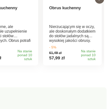
kuchenny
Obrus kuchenny
rne, ale
Nierzucającym się w oczy,
łe uzupełnienie
ale doskonałym dodatkiem
i stołów
do stołów jadalnych są
ych. Obrus potrafi
wysokiej jakości obrusy.
wać odpowiednią
Obrus może zdziałać
- 5%
ę wokół stołu, a
mistrzowską magię w
Na stanie
Na stanie
61,49 zł
dzenie smakuje
atmosferze pomieszczenia
ponad 10
ponad 10
ł
57,99 zł
 lepiej.
sztuk
i sprawić, że jedzenie
sztuk
ość w 7 kolorach.
będzie smakować jeszcze
ukowano w
lepiej. Do wyboru 7
.
kolorów. Jakość materiału:
100% poliester. Wymiary:
140 x 200 cm.