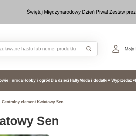
Świętuj Międzynarodowy Dzień Piwa! Zestaw prez
Moje 
owie i uroda
Hobby i ogród
Dla dzieci
Hafty
Moda i dodatki
♥ Wyprzedaż
♥
Centralny element Kwiatowy Sen
iatowy Sen