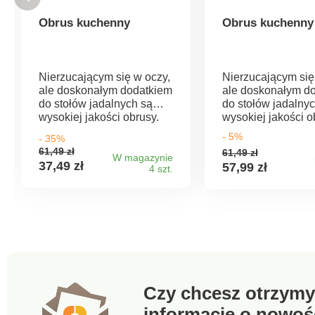
Obrus kuchenny
Obrus kuchenny
Nierzucającym się w oczy,
Nierzucającym się
ale doskonałym dodatkiem
ale doskonałym d
do stołów jadalnych są
do stołów jadalny
wysokiej jakości obrusy.
wysokiej jakości o
Obrus może zdziałać
Obrus może zdzia
- 5%
- 35%
mistrzowską magię w
mistrzowską magi
61,49 zł
61,49 zł
atmosferze pomieszczenia
atmosferze pomie
W magazynie
37,49 zł
57,99 zł
4 szt.
i sprawić, że jedzenie
i sprawić, że jedz
będzie smakować jeszcze
razu smakuje jesz
lepiej. Do wyboru 7
lepiej. Do wyboru 7
kolorów. Jakość materiału:
kolorów. Jakość materiału:
100% poliester. Wymiary:
100% poliester. Wymiary:
140 x 200 cm.
140 x 200 cm.
Czy chcesz otrzymy
informacje o nowoś