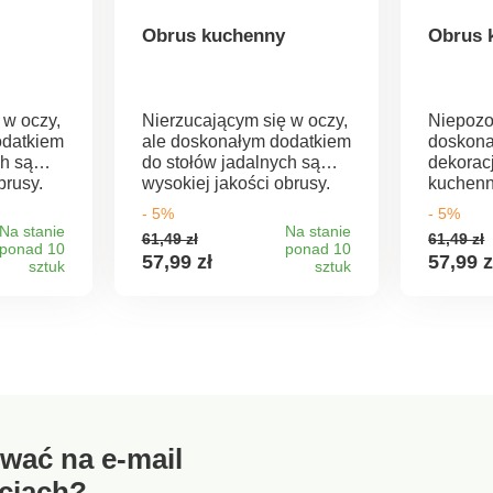
Obrus kuchenny
Obrus 
 w oczy,
Nierzucającym się w oczy,
Niepozo
odatkiem
ale doskonałym dodatkiem
doskona
ch są
do stołów jadalnych są
dekoracj
brusy.
wysokiej jakości obrusy.
kuchenn
łać
Obrus może zdziałać
wyczaro
- 5%
- 5%
ę w
mistrzowską magię w
atmosfer
Na stanie
Na stanie
61,49 zł
61,49 zł
szczenia
atmosferze pomieszczenia
samo je
ponad 10
ponad 10
57,99 zł
57,99 z
enie od
sztuk
i sprawić, że jedzenie
sztuk
przy nim
cze
będzie smakować jeszcze
Dostępn
lepiej. Do wyboru 7
Wyprod
kolorów. Jakość materiału:
Chinach
100% poliester. Wymiary:
140 x 200 cm.
wać na e-mail
ciach?