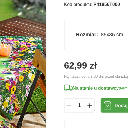
Kod produktu:
P41856T000
Rozmiar:
85x85 cm
62,99 zł
Najniższa cena z 30 dni przed obniżk
Na stanie u dostawcy
(term
Dodaj