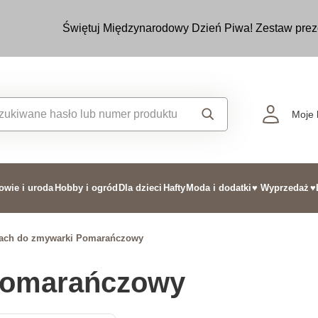
Świętuj Międzynarodowy Dzień Piwa! Zestaw prez
Moje 
owie i uroda
Hobby i ogród
Dla dzieci
Hafty
Moda i dodatki
♥ Wyprzedaż
♥
ach do zmywarki Pomarańczowy
Pomarańczowy