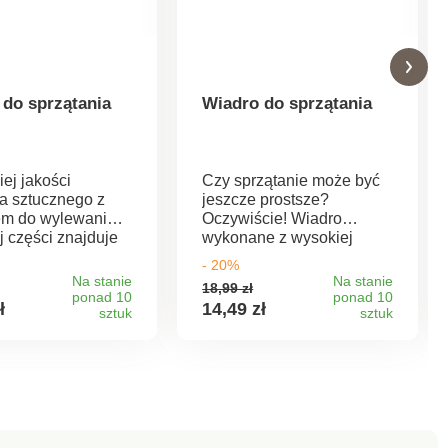
 do sprzątania
Wiadro do sprzątania
ej jakości
Czy sprzątanie może być
a sztucznego z
jeszcze prostsze?
em do wylewania.
Oczywiście! Wiadro
j części znajduje
wykonane z wysokiej
ka, która idealnie
jakości elastycznego
- 20%
i się szczególnie
tworzywa sztucznego z
Na stanie
Na stanie
18,99 zł
lewaniu zawartości
dziubkiem do wylewania
ponad 10
ponad 10
ł
14,49 zł
 Z wytrzymałego i
sztuk
ułatwi sprzątanie. W
sztuk
znego tworzywa
dolnej części znajduje się
ego. Wymiary: 31,5
rączka, która idealnie
25 cm. Pojemność 9
sprawdzi się szczególnie
przy wylewaniu zawartości
wiadra.