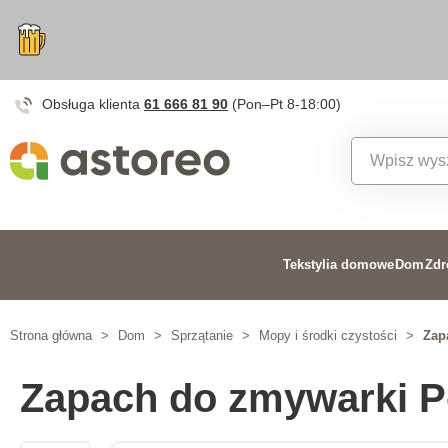
Obsługa klienta
61 666 81 90
(Pon–Pt 8-18:00)
Tekstylia domowe
Dom
Zdr
Strona główna
>
Dom
>
Sprzątanie
>
Mopy i środki czystości
>
Zap
Zapach do zmywarki 