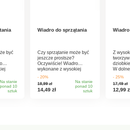
tania
Wiadro do sprzątania
Wiadro
że być
Czy sprzątanie może być
Z wysoki
jeszcze prostsze?
tworzyw
ro
Oczywiście! Wiadro
dziobki
iej
wykonane z wysokiej
W dolne
ego
jakości elastycznego
się rącz
- 20%
- 25%
ego z
tworzywa sztucznego z
sprawdz
Na stanie
Na stanie
18,99 zł
17,49 zł
ewania
dziubkiem do wylewania
przy wy
ponad 10
ponad 10
14,49 zł
12,99 z
 W
sztuk
ułatwi sprzątanie. W
sztuk
wiadra.
duje się
dolnej części znajduje się
elastyc
nie
rączka, która idealnie
sztuczn
ególnie
sprawdzi się szczególnie
x 30 x 
wartości
przy wylewaniu zawartości
l.
wiadra.