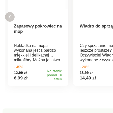
Zapasowy pokrowiec na
Wiadro do sprzą
mop
Nakładka na mopa
Czy sprzątanie mo
wykonana jest z bardzo
jeszcze prostsze?
miękkiej i delikatnej
Oczywiście! Wiad
mikrofibry. Można ją łatwo
wykonane z wysok
zakładać, zdejmować i
jakości elastyczn
- 45%
- 20%
prać. Mocowana do mopa
tworzywa sztuczn
Na stanie
12,99 zł
18,99 zł
za pomocą rzepów
dziubkiem do wyl
ponad 10
6,99 zł
14,49 zł
Delikatny i bardzo łagodny
sztuk
ułatwi sprzątanie.
dla wszystkich rodzajów
dolnej części znaj
podłóg Materiał: mikrofibra
rączka, która ideal
Wymiary: 32 x 12 x 10 cm
sprawdzi się szcz
przy wylewaniu za
wiadra.