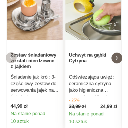
Zestaw śniadaniowy
Uchwyt na gąbki
ze stali nierdzewnej
Cytryna
z jajkiem
Śniadanie jak król: 3-
Odświeżająca uwięź:
częściowy zestaw do
ceramiczna cytryna
serwowania jajek na
jako higieniczna
śniadanie w
zmywalna półka do
- 25%
wyjątkowo elegancki
suszenia gąbki do
44,99 zł
33,99 zł
24,99 zł
sposób. W komplecie
naczyń. Chroni blat
Na stanie ponad
Na stanie ponad
taca, pojemnik na
przed zamoczeniem i
Szczegóły
Szczegóły
10 sztuk
10 sztuk
jajka, łyżka i solniczka
utrzymuje porządek w