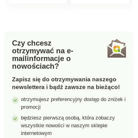
ze stali nierdzewnej -
kuchni. Dekoracyjna i
produktu
produktu
błyszczące,
praktyczna. Tacka do
eleganckie i łatwe do
odprowadzania wody.
czyszczenia.
Zakrywa gąbkę.
Higienicznie
zmywalna.
Czy chcesz
otrzymywać na e-
mail
informacje o
nowościach?
Zapisz się do otrzymywania naszego
newslettera i bądź zawsze na bieżąco!
otrzymujesz preferencyjny dostęp do zniżek i
promocji
będziesz pierwszą osobą, która zobaczy
wszystkie nowości w naszym sklepie
internetowym