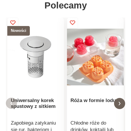
Polecamy
Nowości
Uniwersalny korek
Róża w formie lodu
spustowy z sitkiem
Zapobiega zatykaniu
Chłodne róże do
się rur, bakteriom i
drinków, koktajli lub