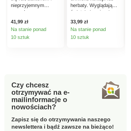
nieprzyjemnym
herbaty. Wyglądają
zapachom,
świetnie i można je
jednocześnie
łatwo wyjąć z formy.
41,99 zł
33,99 zł
poprawiając wygląd
Na stanie ponad
Na stanie ponad
łazienki i toalety:
Szczegóły
Szczegóły
10 sztuk
10 sztuk
nowoczesny korek do
odpływu z sitkiem na
produktu
produktu
włosy i brud.
Wystarczy nacisnąć
palcem, aby otworzyć
i zamknąć.
Odpowiedni do
Czy chcesz
standardowych
otrzymywać na e-
odpływów (śred. 3 cm)
mail
informacje o
w prysznicach,
nowościach?
wannach i
umywalkach. Bardzo
Zapisz się do otrzymywania naszego
łatwy montaż.
newslettera i bądź zawsze na bieżąco!