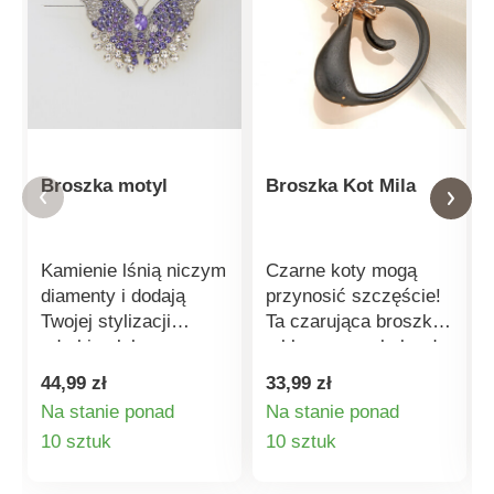
Broszka motyl
Broszka Kot Mila
Kamienie lśnią niczym
Czarne koty mogą
diamenty i dodają
przynosić szczęście!
Twojej stylizacji
Ta czarująca broszka
odrobiny luksusu.
z błyszczącą kokardą
Stylowa i oryginalna.
z kryształu górskiego
44,99 zł
33,99 zł
Wyrafinowany design.
przyniesie szczęście
Na stanie ponad
Na stanie ponad
Zapinana na szpilkę.
nie tylko fanom kotów.
Szczegóły
Szczegóły
10 sztuk
10 sztuk
Wzbogaci ona każdy
strój.
produktu
produktu