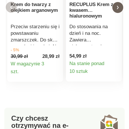
Krem do twarzy z
RECUPLUS Krem z
olejkiem arganowym
kwasem
hialuronowym
Przeciw starzeniu się i
Do stosowania na
powstawaniu
dzień i na noc.
zmarszczek. Do skóry
Zawiera
normalnej i suchej. Na
niskocząsteczkowy
- 5%
dzień i na noc.
kwas hialuronowy,
54,99 zł
30,99 zł
28,99 zł
Nawilża i spowalnia
który utrzymuje
Na stanie ponad
W magazynie 3
proces starzenia się
optymalny poziom
Szczegóły
Szczegóły
10 sztuk
szt.
skóry. Sposób użycia:
nawilżenia i
Nałożyć na twarz i
elastyczności skóry.
produktu
produktu
delikatnie wmasować.
Wygładza i wypełnia
Testowany
drobne linie i
dermatologicznie.
zmarszczki.
Odpowiedni dla każdej
cery.
Czy chcesz
otrzymywać na e-