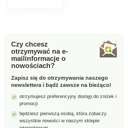
zapunktujesz.
produktu
Wskazówka: zyskaj 3
kombinacje wzorów,
kupując dwie pary.
Wyprodukowano na
Słowacji
Czy chcesz
otrzymywać na e-
mail
informacje o
nowościach?
Zapisz się do otrzymywania naszego
newslettera i bądź zawsze na bieżąco!
otrzymujesz preferencyjny dostęp do zniżek i
promocji
będziesz pierwszą osobą, która zobaczy
wszystkie nowości w naszym sklepie
internetowym