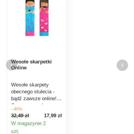
Wesołe skarpetki
Online
Wesołe skarpety
obecnego stulecia -
bądź zawsze online!
Czy masz w domu
- 40%
uzależnioną od selfie
32,49 zł
17,99 zł
lub zapalonego
W magazynie 2
followersa? Dzięki tym
Szczegóły
szt.
skarpetom na pewno