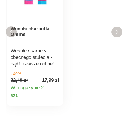
Wesołe skarpetki
Online
Wesołe skarpety
obecnego stulecia -
bądź zawsze online!
Czy masz w domu
- 40%
uzależnioną od selfie
32,49 zł
17,99 zł
lub zapalonego
W magazynie 2
followersa? Dzięki tym
Szczegóły
szt.
skarpetom na pewno
zapunktujesz.
produktu
Wskazówka: zyskaj 3
kombinacje wzorów,
kupując dwie pary.