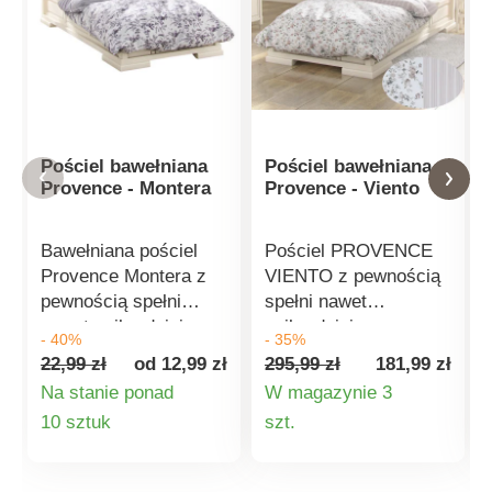
Pościel bawełniana
Pościel bawełniana
Provence - Montera
Provence - Viento
Bawełniana pościel
Pościel PROVENCE
Provence Montera z
VIENTO z pewnością
pewnością spełni
spełni nawet
nawet najbardziej
najbardziej
- 40%
- 35%
wygórowane
wygórowane
22,99 zł
od 12,99 zł
295,99 zł
181,99 zł
wymagania dotyczące
wymagania dotyczące
Na stanie ponad
W magazynie 3
snu. Jest bardzo
jakości snu. Jest
Szczegóły
Szczegóły
10 sztuk
szt.
miękka w dotyku, a
bardzo miękka w
dzięki wysokiej
dotyku, a dzięki
produktu
produktu
jakości bawełnie
wysokiej jakości