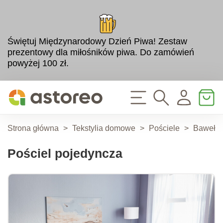
Świętuj Międzynarodowy Dzień Piwa! Zestaw
prezentowy dla miłośników piwa. Do zamówień
powyżej 100 zł.
Strona główna
>
Tekstylia domowe
>
Pościele
>
Bawełni
Pościel pojedyncza