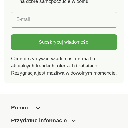
na dobre samopoczucie w domu
Wyprodukowano w
100% bawełna
Czechach
Warianty: poduszka,
E-mail
łóżko pojedyncze,
łóżko podwójne
zapięcie na zamek
błyskawiczny
Subskrybuj wiadomości
wyprodukowano w
Czechach
Chcę otrzymywać wiadomości e-mail o
aktualnych trendach, ofertach i rabatach.
Rezygnacja jest możliwa w dowolnym momencie.
Pomoc
Przydatne informacje