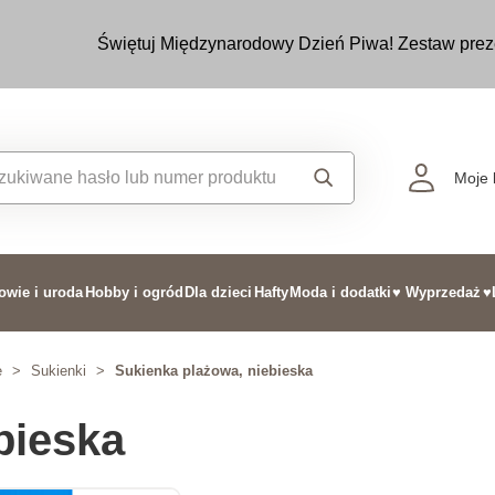
Świętuj Międzynarodowy Dzień Piwa! Zestaw prez
Moje 
owie i uroda
Hobby i ogród
Dla dzieci
Hafty
Moda i dodatki
♥ Wyprzedaż
♥
e
>
Sukienki
>
Sukienka plażowa, niebieska
bieska