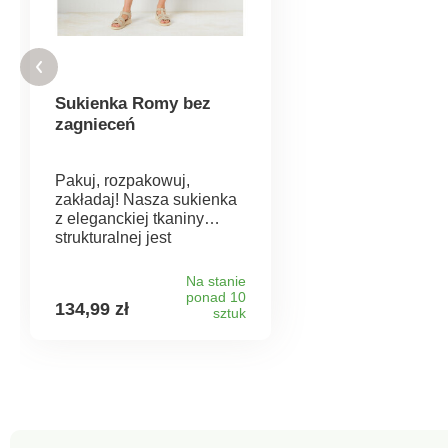
Sukienka Romy bez
zagnieceń
Pakuj, rozpakowuj,
zakładaj! Nasza sukienka
z eleganckiej tkaniny
strukturalnej jest
całkowicie odporna na
zagniecenia. Lekka i
Na stanie
przewiewna, z pięknym
ponad 10
134,99 zł
przejściem kolorów,
sztuk
krótkimi rękawami i
dopasowanym paskiem do
wiązania – bądź zawsze
idealnie ubrana.