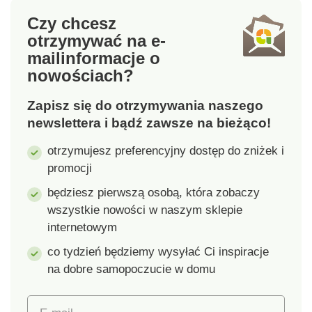
podświetlających.
zamówienia.
Czy chcesz
Zestaw zawiera 85
otrzymywać na e-
liter i 9 symboli.
mail
informacje o
Wymiary: 49,8 x 15 x
nowościach?
5,3 cm.
Zapisz się do otrzymywania naszego
newslettera i bądź zawsze na bieżąco!
otrzymujesz preferencyjny dostęp do zniżek i
promocji
będziesz pierwszą osobą, która zobaczy
wszystkie nowości w naszym sklepie
internetowym
co tydzień będziemy wysyłać Ci inspiracje
na dobre samopoczucie w domu