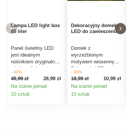
Lampa LED light box
Dekoracyjny domek
85 liter
LED do zawieszenia
Panel świetlny LED
Domek z
jest idealnym
wyrzeźbionym
nośnikiem oryginalnej
motywem wiosennym.
wiadomości.
Dekorację LED można
- 40%
- 40%
Wystarczy złożyć go
łatwo zawiesić w
49,99 zł
28,99 zł
18,99 zł
10,99 zł
z dołączonych liter i
oknie, na ścianie lub
Na stanie ponad
Na stanie ponad
włożyć w rowki.
umieścić na parapecie
Szczegóły
Szczegóły
10 sztuk
10 sztuk
Dzięki podświetleniu
lub półce. Wbudowane
panelu napis będzie
diody LED są bardzo
produktu
produktu
doskonale widoczny.
ekonomiczne i mają
Zasilany 6 bateriami
długą światłość.
AA (brak w zestawie).
Zasilanie 2 × LR44,
10 diod LED
które nie są częścią