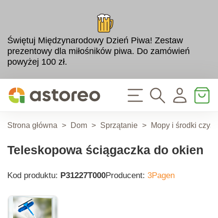
Świętuj Międzynarodowy Dzień Piwa! Zestaw
prezentowy dla miłośników piwa. Do zamówień
powyżej 100 zł.
Strona główna
>
Dom
>
Sprzątanie
>
Mopy i środki czyst
Teleskopowa ściągaczka do okien
Kod produktu:
P31227T000
Producent:
3Pagen