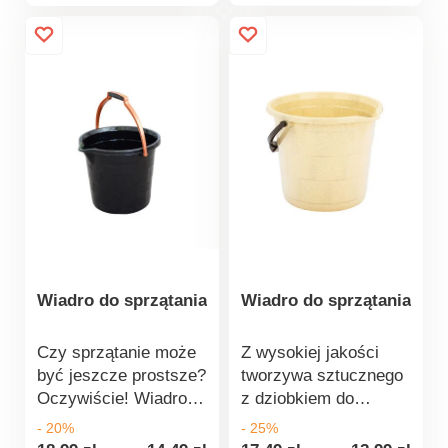
produktu
sprzątanie. W dolnej
rzepów Delikatny i
części znajduje się
bardzo łagodny dla
rączka, która idealnie
wszystkich rodzajów
sprawdzi się
podłóg Materiał:
szczególnie przy
mikrofibra Wymiary:
wylewaniu zawartości
32 x 12 x 10 cm
wiadra.
Wiadro do sprzątania
Wiadro do sprzątania
Czy sprzątanie może
Z wysokiej jakości
być jeszcze prostsze?
tworzywa sztucznego
Oczywiście! Wiadro
z dziobkiem do
wykonane z wysokiej
wylewania. W dolnej
- 20%
- 25%
jakości elastycznego
części znajduje się