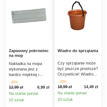
Zapasowy pokrowiec
Wiadro do sprzątania
na mop
Czy sprzątanie może
Nakładka na mopa
być jeszcze prostsze?
wykonana jest z
Oczywiście! Wiadro
bardzo miękkiej i
wykonane z wysokiej
delikatnej mikrofibry.
- 20%
- 45%
jakości elastycznego
Można ją łatwo
18,99 zł
14,49 zł
12,99 zł
6,99 zł
tworzywa sztucznego
zakładać, zdejmować i
Na stanie ponad
Na stanie ponad
z dziubkiem do
prać. Mocowana do
Szczegóły
Szczegóły
10 sztuk
10 sztuk
wylewania ułatwi
mopa za pomocą
produktu