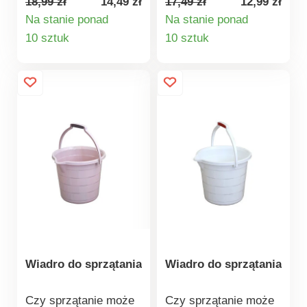
18,99 zł
14,49 zł
17,49 zł
12,99 zł
tworzywa sztucznego
rączka, która idealnie
Na stanie ponad
Na stanie ponad
z dziubkiem do
sprawdzi się
Szczegóły
Szczegóły
10 sztuk
10 sztuk
wylewania ułatwi
szczególnie przy
produktu
produktu
sprzątanie. W dolnej
wylewaniu zawartości
części znajduje się
wiadra. Z
rączka, która idealnie
wytrzymałego i
sprawdzi się
elastycznego
szczególnie przy
tworzywa sztucznego.
wylewaniu zawartości
Wymiary: 31,5 x 30 x
wiadra.
25 cm. Pojemność 9 l.
Wiadro do sprzątania
Wiadro do sprzątania
Czy sprzątanie może
Czy sprzątanie może