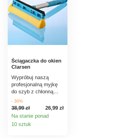
Ściągaczka do okien
Clarsen
Wypróbuj naszą
profesjonalną myjkę
do szyb z chłonną
gąbką otoczoną siatką
- 30%
i ściągaczką! Jest
38,99 zł
26,99 zł
bardzo praktyczna i
Na stanie ponad
nie pozostawia smug!
Szczegóły
10 sztuk
produktu