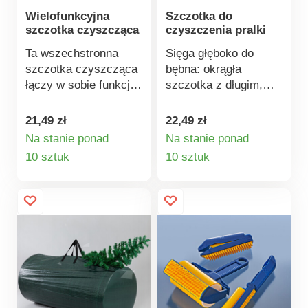
Wielofunkcyjna
Szczotka do
szczotka czyszcząca
czyszczenia pralki
Ta wszechstronna
Sięga głęboko do
szczotka czyszcząca
bębna: okrągła
łączy w sobie funkcje
szczotka z długim,
skrobaka i czyścika
elastycznym
szczelinowego.
uchwytem do łatwego i
21,49 zł
22,49 zł
Idealna do ram
dokładnego
Na stanie ponad
Na stanie ponad
okiennych, zlewów itp.
czyszczenia wnętrza
Szczegóły
Szczegóły
10 sztuk
10 sztuk
Gumowane włosie
pralki, uszczelek i
produktu
produktu
dokładnie czyści, nie
odpływów. Zapewnia
rysując. Do trudno
większą świeżość,
dostępnych miejsc. Z
higienę i dłuższą
pętelką do
żywotność pralki.
zawieszania.
Nadaje się również do
Gumowane włosie.
systemów
klimatyzacji.