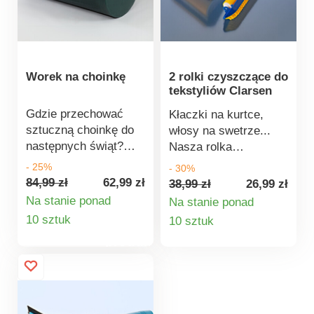
Worek na choinkę
2 rolki czyszczące do
tekstyliów Clarsen
Gdzie przechować
Kłaczki na kurtce,
sztuczną choinkę do
włosy na swetrze...
następnych świąt?
Nasza rolka
Najlepiej w naszej
samoprzylepna z
- 25%
- 30%
torbie z zamkiem
antystatyczną
84,99 zł
62,99 zł
38,99 zł
26,99 zł
błyskawicznym. W
szczotką do usuwania
Na stanie ponad
Na stanie ponad
niej drzewko będzie
kłaczków niczego nie
Szczegóły
Szczegóły
10 sztuk
10 sztuk
bezpieczne i wolne od
pominie. Podwójnie
produktu
produktu
kurzu - wytrzyma
praktyczna w 2
wiele lat!
rozmiarach do użytku
w domu i w podróży.