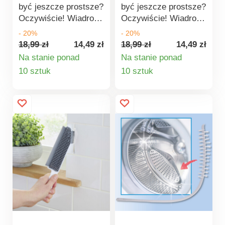
być jeszcze prostsze?
być jeszcze prostsze?
Oczywiście! Wiadro
Oczywiście! Wiadro
wykonane z wysokiej
wykonane z wysokiej
- 20%
- 20%
jakości elastycznego
jakości elastycznego
18,99 zł
14,49 zł
18,99 zł
14,49 zł
tworzywa sztucznego
tworzywa sztucznego
Na stanie ponad
Na stanie ponad
z dziubkiem do
z dziubkiem do
Szczegóły
Szczegóły
10 sztuk
10 sztuk
wylewania ułatwi
wylewania ułatwi
produktu
produktu
sprzątanie. W dolnej
sprzątanie. W dolnej
części znajduje się
części znajduje się
rączka, która idealnie
rączka, która idealnie
sprawdzi się
sprawdzi się
szczególnie przy
szczególnie przy
wylewaniu zawartości
wylewaniu zawartości
wiadra.
wiadra.