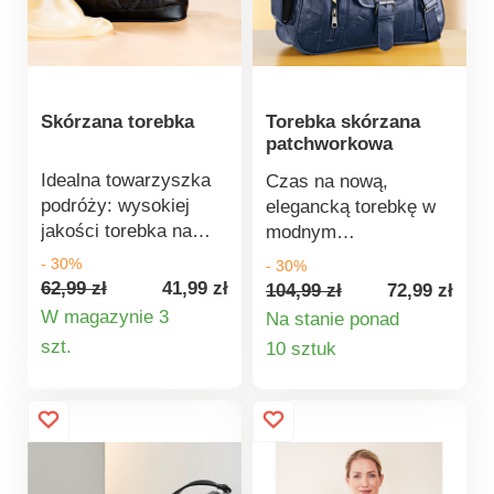
listonoszka.
ramię. Inteligentnie
podzielona. W 3
kolorach.
Skórzana torebka
Torebka skórzana
patchworkowa
Idealna towarzyszka
Czas na nową,
podróży: wysokiej
elegancką torebkę w
jakości torebka na
modnym
ramię z
patchworkowym
- 30%
- 30%
patchworkowej skóry.
wzorze! Staranne
62,99 zł
41,99 zł
104,99 zł
72,99 zł
Posiada dwie duże
wykonanie i
W magazynie 3
Na stanie ponad
przegrody oraz 5
przemyślana
Szczegóły
Szczegóły
szt.
10 sztuk
zewnętrznych
organizacja: duża,
produktu
produktu
kieszonek na
podwójna kieszeń
zewnątrz dla
główna zapinana na
idealnego porządku.
zamek, kilka
W środku jedna
dodatkowych
przegroda zamykana
przegródek