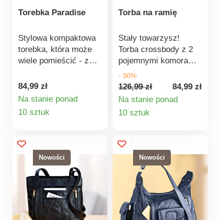
Torebka Paradise
Torba na ramię
Stylowa kompaktowa
Stały towarzysz!
torebka, która może
Torba crossbody z 2
wiele pomieścić - z
pojemnymi komorami
ochroną RFID i
głównymi i 3
- 30%
odpornym na
zewnętrznymi
84,99 zł
126,99 zł
84,99 zł
przecięcia paskiem na
kieszeniami
Na stanie ponad
Na stanie ponad
ramię, wzmocnionym
zapinanymi na zamek
Szczegóły
Szczegóły
10 sztuk
10 sztuk
drutem. Trzy mniejsze
błyskawiczny. Modny
produktu
produktu
przegrody zapinane na
pasek na ramię
zamek błyskawiczny.
zapewnia wygodne i
Zamek z
bezpieczne noszenie.
Nowości
Nowości
karabińczykiem na
Modny typ torby.
przedniej przegrodzie
Torba crossbody +
pomaga chronić przed
torba na ramię.
kradzieżą. Może być
Miękka jak skóra
noszona swobodnie na
napa. Odpinany,
ramieniu lub jak
regulowany pasek na