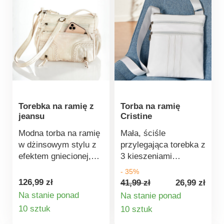
Torebka na ramię z
Torba na ramię
jeansu
Cristine
Modna torba na ramię
Mała, ściśle
w dżinsowym stylu z
przylegająca torebka z
efektem gniecionej,
3 kieszeniami
miękkiej, spranej
zapinanymi na zamek
- 35%
skóry. Stylowy fason z
- inteligentnie
126,99 zł
41,99 zł
26,99 zł
ozdobnymi zamkami
zaprojektowana i
Na stanie ponad
Na stanie ponad
błyskawicznymi,
niezwykle pojemna.
Szczegóły
Szczegóły
10 sztuk
10 sztuk
praktycznymi
Bardzo modna, z