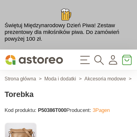
Świętuj Międzynarodowy Dzień Piwa! Zestaw
prezentowy dla miłośników piwa. Do zamówień
powyżej 100 zł.
Strona główna
>
Moda i dodatki
>
Akcesoria modowe
>
T
Torebka
Kod produktu:
P50386T000
Producent:
3Pagen