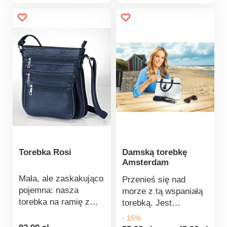
produktu
produktu
kieszeniami na suwak
szerokim paskiem na
z przodu i z tyłu oraz
ramię, który można
wsuwanymi
dowolnie regulować.
kieszeniami po obu
stronach na telefon
komórkowy i inne
akcesoria. Wszystko
na sobie, wszystko w
środku!
Torebka Rosi
Damską torebkę
Amsterdam
Mała, ale zaskakująco
Przenieś się nad
pojemna: nasza
morze z tą wspaniałą
torebka na ramię z
torebką. Jest
wieloma przegrodami
inspirowana falami i
- 15%
zapinanymi na zamek
nadmorskim