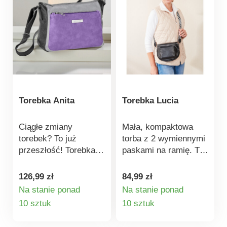
na zamek. Długość
zapinanych na zamek
paska: 60 cm.
oraz kieszenie
zewnętrzne. Tył z
dużą kieszenią
zapinaną na zamek.
Torebka Anita
Torebka Lucia
Ciągłe zmiany
Mała, kompaktowa
torebek? To już
torba z 2 wymiennymi
przeszłość! Torebka
paskami na ramię. Ta
Anita pasuje do
wszechstronna,
wszystkiego. Pojemne
pudełkowa torba z
126,99 zł
84,99 zł
przegrody zewnętrzne
przestronną komorą
Na stanie ponad
Na stanie ponad
i wewnętrzne oraz
główną i przednią
Szczegóły
Szczegóły
10 sztuk
10 sztuk
regulowany pasek na
kieszenią może
produktu
produktu
ramię. Zapinana na
pomieścić naprawdę