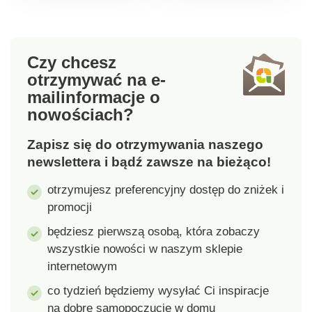
zamek błyskawiczny.
wiele. Wystarczy
3 przegrody
zamienić zwykły
zewnętrzne. 2
pasek na ramię ze
przegrody
sztucznej skóry na
Czy chcesz
wewnętrzne.
wzorzysty pasek
otrzymywać na e-
Regulowany pasek na
poprzeczny, aby
mail
informacje o
ramię. Amélie di Santi.
dopasować go do
nowościach?
nastroju i stroju.
Zapisz się do otrzymywania naszego
newslettera i bądź zawsze na bieżąco!
otrzymujesz preferencyjny dostęp do zniżek i
promocji
będziesz pierwszą osobą, która zobaczy
wszystkie nowości w naszym sklepie
internetowym
co tydzień będziemy wysyłać Ci inspiracje
na dobre samopoczucie w domu