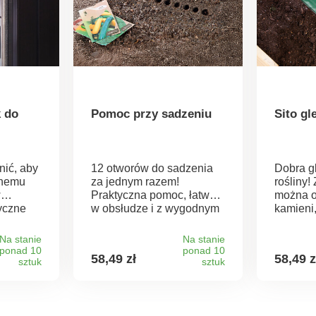
k do
Pomoc przy sadzeniu
Sito g
nić, aby
12 otworów do sadzenia
Dobra g
wnemu
za jednym razem!
rośliny!
w
Praktyczna pomoc, łatwa
można o
yczne
w obsłudze i z wygodnym
kamieni,
ące do
uchwytem. 12 zębów
wielu i
zapewnia optymalną
zaniecz
Na stanie
Na stanie
iązanie
głębokość i odstępy
wystarcz
ponad 10
ponad 10
58,49 zł
58,49 z
ły,
sztuk
między nasionami w
sztuk
potrząs
dom.
tacach nasiennych i
rozsypy
r,
grządkach.
wysoki
boczny
eż
schylani