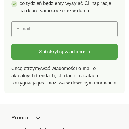
bateriach AA (brak w
co tydzień będziemy wysyłać Ci inspiracje
zestawie) Zawartość
na dobre samopoczucie w domu
opakowania: 2x czołg,
2x pilot zdalnego
E-mail
sterowania
Subskrybuj wiadomości
Chcę otrzymywać wiadomości e-mail o
aktualnych trendach, ofertach i rabatach.
Rezygnacja jest możliwa w dowolnym momencie.
Pomoc