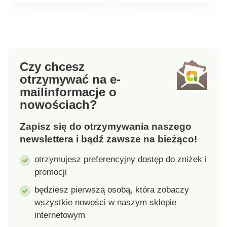
bateryjne: 12baterii AA
dzieci w wieku od 2
(brak w zestawie).
lat.
Odpowiedni dla dzieci
w wieku od 3 lat.
Zestaw zawiera: 2x
Czy chcesz
czołg, 2x pilot
otrzymywać na e-
zdalnego sterowania.
mail
informacje o
Każdy czołg musi
nowościach?
działać na innej
częstotliwości. Na
Zapisz się do otrzymywania naszego
przykład, jeśli masz
newslettera i bądź zawsze na bieżąco!
zbiornik na 40 MHz,
drugi zbiornik musi
otrzymujesz preferencyjny dostęp do zniżek i
być na 27 MHz.
promocji
Zbiornik 2 szt. 25 cm
Efekty świetlne i
będziesz pierwszą osobą, która zobaczy
dźwiękowe Wieżyczka
wszystkie nowości w naszym sklepie
obracająca się o 360
internetowym
Działanie na 12