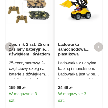
Zbiornik 2 szt. 25 cm
Ladowarka
zasilany bateryjnie z
samochodowa
dźwiękiem i światłem
plastikowa
25-centymetrowy 2-
Ładowarka z uchylną
częściowy czołg na
kabiną i manekinem.
baterie z dźwiękiem i
Ładowarka jest w pełni
światłemjest gotowy
funkcjonalna, nadaje
do bitwy czołgów.
się do piasku i do
159,99 zł
34,49 zł
Wydaje dźwięki,
domu, wykonana z
W magazynie 3
W magazynie 3
strzela, świeci, a
wysokiej jakości
Szczegóły
Szczegóły
szt.
szt.
wieżyczka obraca się
tworzywa sztucznego
o 360°. Zasilanie
i bardzo trwała. Dla
produktu
produktu