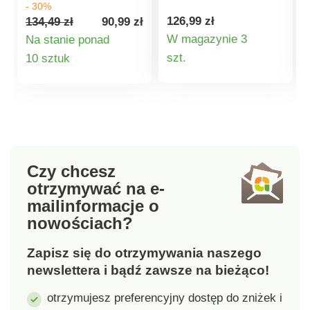
- 30%
grillowania 22cm,
cm, rozmiar
126,99 zł
134,49 zł
90,99 zł
chromowany ruszt
paleniska: średnica 25
W magazynie 3
Na stanie ponad
grilla, pokrywa.
cm, rozmiar torby
Szczegóły
Szczegóły
szt.
10 sztuk
Wyprodukowano w
termicznej: 29,5 x
Chinach.
18,5 cm, torba
produktu
produktu
termiczna na napoje
chłodzące,
chromowany ruszt do
grillowania.
Przenośny.
Czy chcesz
otrzymywać na e-
mail
informacje o
nowościach?
Zapisz się do otrzymywania naszego
newslettera i bądź zawsze na bieżąco!
otrzymujesz preferencyjny dostęp do zniżek i