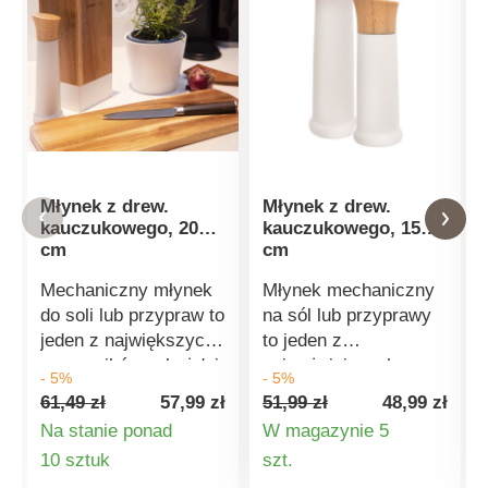
Młynek z drew.
Młynek z drew.
kauczukowego, 20
kauczukowego, 15
cm
cm
Mechaniczny młynek
Młynek mechaniczny
do soli lub przypraw to
na sól lub przyprawy
jeden z największych
to jeden z
pomocników w każdej
najważniejszych
- 5%
- 5%
kuchni. Będzie
pomocników w każdej
61,49 zł
57,99 zł
51,99 zł
48,99 zł
zawsze gotowy,
kuchni. Jest zawsze
Na stanie ponad
W magazynie 5
gdziekolwiek go
pod ręką i pomoże w
Szczegóły
Szczegóły
10 sztuk
szt.
umieścisz i nadal
przygotowaniu