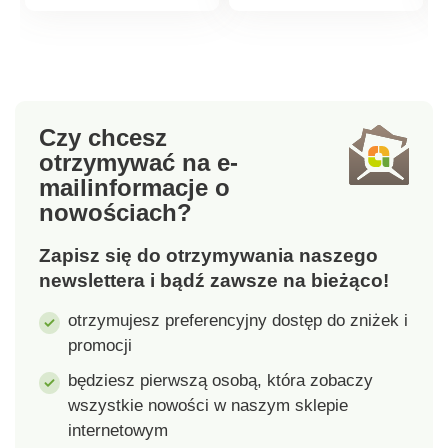
przygotuje
najświeższej porcji
produktu
produktu
najświeższą porcję
przypraw o
przypraw, które
wspaniałym smaku i
smakują i pachną
zapachu.
wspaniale. Materiał:
drewno kauczukowe,
Czy chcesz
tworzywo sztuczne,
otrzymywać na e-
chrom, ceramiczny
mail
informacje o
mechanizm mielący
nowościach?
Wymiary: średnica 5,5
cm, wysokość 20 cm
Zapisz się do otrzymywania naszego
newslettera i bądź zawsze na bieżąco!
otrzymujesz preferencyjny dostęp do zniżek i
promocji
będziesz pierwszą osobą, która zobaczy
wszystkie nowości w naszym sklepie
internetowym