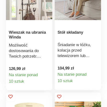
swobody ruchów.
Wieszak na ubrania
Stół składany
Winda
Śniadanie w łóżku,
Możliwość
kolacja przed
dostosowania do
telewizorem lub
Twoich potrzeb:
wylegiwanie się na
wieszak na płaszcze
sofie – ten
nad drzwiami z 3
104,99 zł
126,99 zł
wszechstronny
poziomami na ubrania,
Na stanie ponad
Na stanie ponad
pomocnik do każdego
Szczegóły
torby, paski, szaliki
Szczegóły
10 sztuk
10 sztuk
celu jest zawsze pod
itp. Dzięki
produktu
produktu
ręką i na odpowiedniej
indywidualnej regulacji
wysokości. Łatwy w
wysokości nadaje się
czyszczeniu blat z 3
również do pokoi
możliwością regulacji
dziecięcych. Z 4