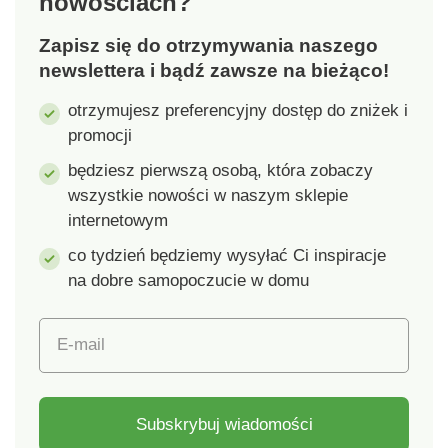
nowościach?
schować. Poskładane
kosze zaoszczędzą
Zapisz się do otrzymywania naszego
dużo miejsca w Twoim
newslettera i bądź zawsze na bieżąco!
domu i będą
przygotowane do
otrzymujesz preferencyjny dostęp do zniżek i
wykorzystania w
promocji
każdej chwili. Po
odwróceniu koszy
będziesz pierwszą osobą, która zobaczy
powstaną 4 wspaniałe
wszystkie nowości w naszym sklepie
miejsca do siedzenia
internetowym
przy jednym stole.
co tydzień będziemy wysyłać Ci inspiracje
Zestaw zawiera: 1
na dobre samopoczucie w domu
większy kosz z
drewnianą pokrywą o
pojemności 55 l
E-mail
(długość 44,7 cm,
szerokość 44,7 cm,
wysokość 45 cm), 4
mniejsze kosze bez
Subskrybuj wiadomości
pokrywki o