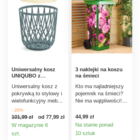
kąta. Krawędź
specjalnymi
chwytająca na całej
haczykami na torebki,
powierzchni cieczy i
chroniącymi uchwyty i
okruszków. Po
paski na ramię.
złożeniu ma tylko 8
Regulacja wysokości
cm szerokości -
do 110 cm. 3 poziomy
idealnie nadaje się do
z haczykami. 4
złożenia pod sofę.
specjalne haczyki na
torebki. Nadaje się
Uniwersalny kosz
3 naklejki na koszu
również do montażu
UNIQUBO z
na śmieci
na ścianie.
pokrywką
Uniwersalny kosz z
Kto ma najładniejszy
pokrywką to stylowy i
pojemnik na śmieci?
wielofunkcyjny mebel,
Nie ma wątpliwości!
który Cię zachwyci.
Po ozdobieniu
- 20%
Jego zastosowanie w
kwitnącymi gerberami
44,99 zł
101,99 zł
od 77,99 zł
domu czy w pracy jest
Twój pojemnik na
Na stanie ponad
W magazynie 6
naprawdę szerokie.
śmieci będzie
Szczegóły
Szczegóły
10 sztuk
szt.
Możesz
natychmiast