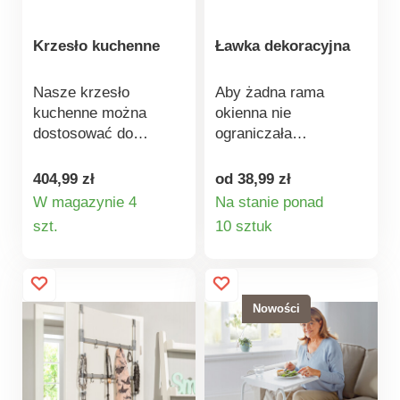
Krzesło kuchenne
Ławka dekoracyjna
Nasze krzesło
Aby żadna rama
kuchenne można
okienna nie
dostosować do
ograniczała
własnych potrzeb.
widoczności Twoich
Tapicerowane
dekoracji! Na tej małej
404,99 zł
od 38,99 zł
siedzisko jest proste i
ławeczce wszystko
W magazynie 4
Na stanie ponad
może być lekko
również cudownie
Szczegóły
Szczegóły
szt.
10 sztuk
pochylone do przodu -
wygląda na zewnątrz -
produktu
produktu
idealne do wsiadania i
niezależnie od pory
zsiadania z krzesła.
roku!
Podłokietniki można
Nowości
wysunąć po obu
stronach i
zdemontować razem z
oparciem dla większej