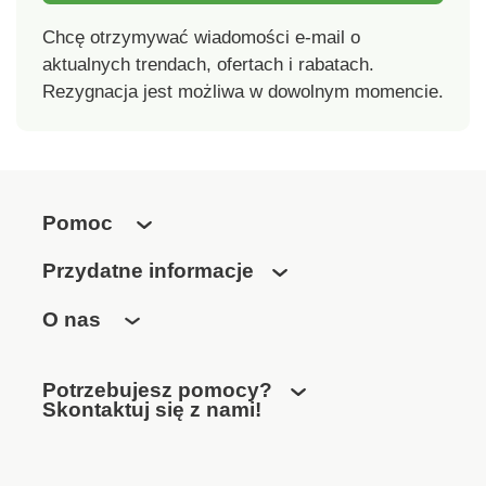
pojemności 35 l
Chcę otrzymywać wiadomości e-mail o
(długość 39 cm,
aktualnych trendach, ofertach i rabatach.
szerokość 39 cm,
Rezygnacja jest możliwa w dowolnym momencie.
wysokość 40 cm).
Pomoc
Przydatne informacje
O nas
Potrzebujesz pomocy?
Skontaktuj się z nami!