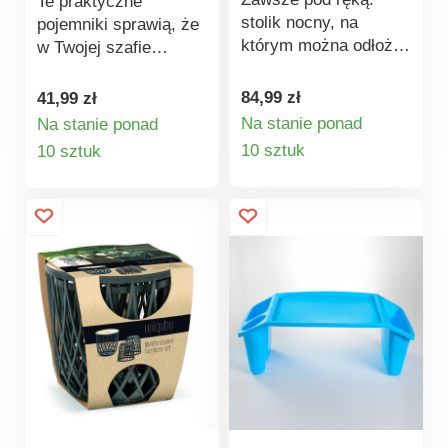
Te praktyczne
stolik nocny, na
pojemniki sprawią, że
którym można odłożyć
w Twojej szafie
telefon, zegarek,
zapanuje porządek.
napój, budzik itp. Z
Idealnie nadają się do
84,99 zł
41,99 zł
uniwersalnym
przechowywania
Na stanie ponad
Na stanie ponad
miejscem na kabel
Szczegóły
pościeli, obrusów,
Szczegóły
10 sztuk
10 sztuk
ładowarki telefonu
odzieży zimowej itd.
produktu
produktu
komórkowego.
Wystarczy zawiesić
na ramie łóżka.
Nośność do 11 kg.
Gdy nie jest używany,
można go schować,
oszczędzając
miejsce.