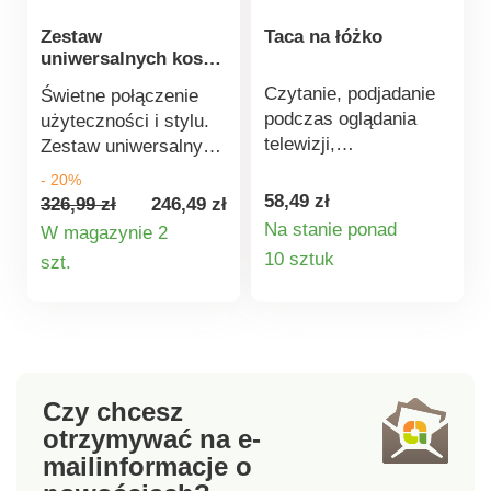
Zestaw
Taca na łóżko
uniwersalnych koszy
UNIQUBO
Czytanie, podjadanie
Świetne połączenie
podczas oglądania
użyteczności i stylu.
telewizji,
Zestaw uniwersalnych
majsterkowanie – ten
koszy to praktyczny
- 20%
stolik nocny na łóżku
element wyposażenia
58,49 zł
326,99 zł
246,49 zł
lub sofie oferuje
domu, biura, balkonu,
Na stanie ponad
W magazynie 2
stabilną powierzchnię i
Szczegóły
tarasu i ogrodu.
Szczegóły
10 sztuk
szt.
dwie boczne
Możesz go
produktu
produktu
przegródki.
wykorzystać jako
praktyczny schowek
do przechowywania
lub stylowe miejsce do
siedzenia w domu lub
Czy chcesz
na zewnątrz. Kiedy nie
otrzymywać na e-
używasz koszy,
mail
informacje o
wystarczy je złożyć i